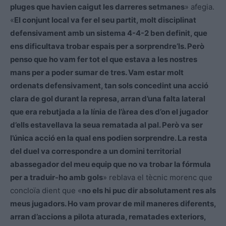
pluges que havien caigut les darreres setmanes
» afegia.
«
El conjunt local va fer el seu partit, molt disciplinat
defensivament amb un sistema 4-4-2 ben definit, que
ens dificultava trobar espais per a sorprendre’ls. Però
penso que ho vam fer tot el que estava a les nostres
mans per a poder sumar de tres. Vam estar molt
ordenats defensivament, tan sols concedint una acció
clara de gol durant la represa, arran d’una falta lateral
que era rebutjada a la línia de l’àrea des d’on el jugador
d’ells estavellava la seua rematada al pal. Però va ser
l’única acció en la qual ens podien sorprendre. La resta
del duel va correspondre a un domini territorial
abassegador del meu equip que no va trobar la fórmula
per a traduir-ho amb gols
» reblava el tècnic morenc que
concloïa dient que «
no els hi puc dir absolutament res als
meus jugadors. Ho vam provar de mil maneres diferents,
arran d’accions a pilota aturada, rematades exteriors,