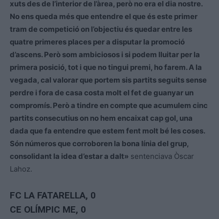
xuts des de l’interior de l’àrea, però no era el dia nostre.
No ens queda més que entendre el que és este primer
tram de competició on l’objectiu és quedar entre les
quatre primeres places per a disputar la promoció
d’ascens. Però som ambiciosos i si podem lluitar per la
primera posició, tot i que no tingui premi, ho farem. A la
vegada, cal valorar que portem sis partits seguits sense
perdre i fora de casa costa molt el fet de guanyar un
compromís. Però a tindre en compte que acumulem cinc
partits consecutius on no hem encaixat cap gol, una
dada que fa entendre que estem fent molt bé les coses.
Són números que corroboren la bona línia del grup,
consolidant la idea d’estar a dalt»
sentenciava Òscar
Lahoz.
FC LA FATARELLA
, 0
CE OLÍMPIC ME, 0