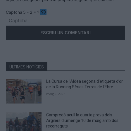
Captcha
5 - 2 = ?
Please
enter
the
characters
shown
in
the
ÚLTIMES NOTÍCIES
CAPTCHA
to
La Cursa de l’Aldea segona d’etiqueta d’or
verify
de la Running Sèries Terres de l’Ebre
that
maig 9, 2026
you
are
human.
Campredó acull la quarta prova dels
Argilers diumenge 10 de maig amb dos
recorreguts