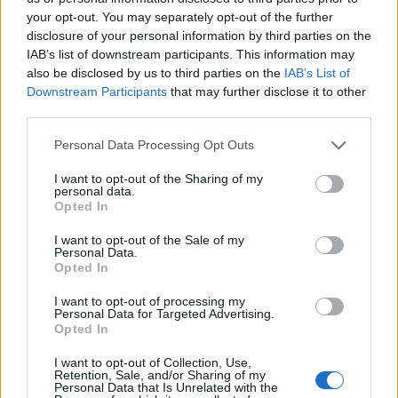
your opt-out. You may separately opt-out of the further
ARTICLES RELACIONATS
disclosure of your personal information by third parties on the
IAB’s list of downstream participants. This information may
L’Horta de Sant Joan, a una victòria
also be disclosed by us to third parties on the
IAB’s List of
d’assegurar-se la presència a les
Downstream Participants
that may further disclose it to other
semifinals d’ascens
third parties.
abril 25, 2026
4ª Catalana
Personal Data Processing Opt Outs
Arranca este mateix cap de setmana la
I want to opt-out of the Sharing of my
fase decisiva de la quarta catalana
personal data.
Opted In
març 28, 2026
4ª Catalana
I want to opt-out of the Sale of my
Personal Data.
Opted In
L’Horta de Sant Joan es proclama campió i
s’assegura la presència a la Copa
I want to opt-out of processing my
Catalunya
Personal Data for Targeted Advertising.
març 26, 2026
Opted In
4ª Catalana
I want to opt-out of Collection, Use,
Retention, Sale, and/or Sharing of my
Personal Data that Is Unrelated with the