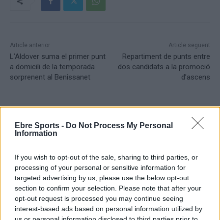
Article anterior
Article següent
L’Aldover suma el primer punt
Repartiment de punts entre
a domicili de la temporada
dos candidats a la promoció
sorprenent al Benissanet
d’ascens
Ebre Sports -
Do Not Process My Personal
Information
If you wish to opt-out of the sale, sharing to third parties, or
processing of your personal or sensitive information for
targeted advertising by us, please use the below opt-out
section to confirm your selection. Please note that after your
Setmanari l'Ebre
opt-out request is processed you may continue seeing
interest-based ads based on personal information utilized by
us or personal information disclosed to third parties prior to