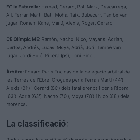
FC la Fatarella:
Hamed, Gerard, Pol, Mark, Descarrega,
Alí, Ferran Martí, Bati, Moha, Taik, Bubacarr. També van
jugar: Roman, Kane, Martí, Alexis, Roger, Gerard.
CE Olímpic ME:
Ramón, Nacho, Nico, Mayans, Adrian,
Carlos, Andrés, Lucas, Moya, Adrià, Sori. També van
jugar: Jordi Solé, Ribera (ps), Toni Piñol.
Àrbitre:
Eduard París Encinas de la delegació arbitral de
les Terres de l’Ebre. Grogues per a Ferran Martí (44′),
Alexis (81′) i Gerard (86′) dels fatallerencs i per a Ribera
(63′), Adrià (63′), Nacho (70′), Moya (78′) i Nico (88′) dels
morencs.
La classificació:
Podeu veure la classificació després la novena jornada al