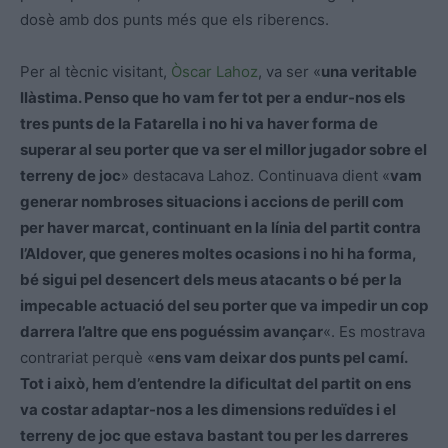
dosè amb dos punts més que els riberencs.
Per al tècnic visitant,
Òscar Lahoz
, va ser «
una veritable
llàstima. Penso que ho vam fer tot per a endur-nos els
tres punts de la Fatarella i no hi va haver forma de
superar al seu porter que va ser el millor jugador sobre el
terreny de joc
» destacava Lahoz. Continuava dient «
vam
generar nombroses situacions i accions de perill com
per haver marcat, continuant en la línia del partit contra
l’Aldover, que generes moltes ocasions i no hi ha forma,
bé sigui pel desencert dels meus atacants o bé per la
impecable actuació del seu porter que va impedir un cop
darrera l’altre que ens poguéssim avançar
«. Es mostrava
contrariat perquè «
ens vam deixar dos punts pel camí.
Tot i això, hem d’entendre la dificultat del partit on ens
va costar adaptar-nos a les dimensions reduïdes i el
terreny de joc que estava bastant tou per les darreres