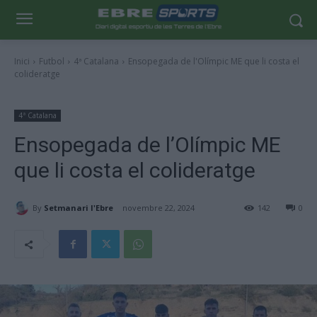
Inici
Futbol
4ª Catalana
Ensopegada de l'Olímpic ME que li costa el
colideratge
4ª Catalana
Ensopegada de l’Olímpic ME
que li costa el colideratge
By
Setmanari l'Ebre
novembre 22, 2024
142
0