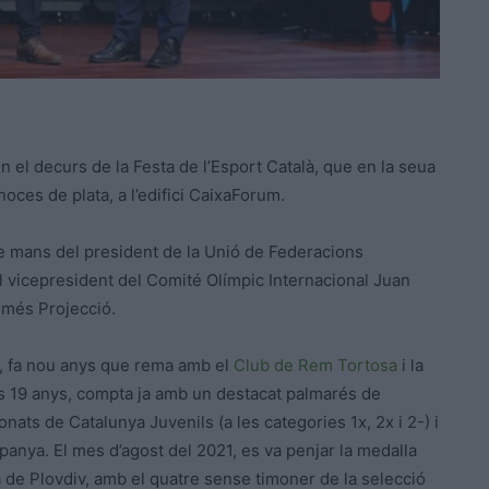
 el decurs de la Festa de l’Esport Català, que en la seua
oces de plata, a l’edifici CaixaForum.
e mans del president de la Unió de Federacions
el vicepresident del Comité Olímpic Internacional Juan
 més Projecció.
sa, fa nou anys que rema amb el
Club de Rem Tortosa
i la
s 19 anys, compta ja amb un destacat palmarés de
onats de Catalunya Juvenils (a les categories 1x, 2x i 2-) i
spanya. El mes d’agost del 2021, es va penjar la medalla
ra de Plovdiv, amb el quatre sense timoner de la selecció