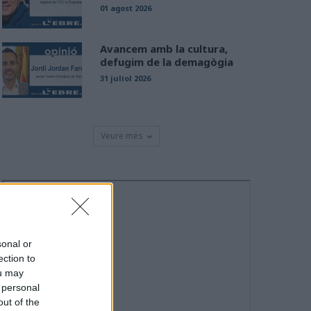
01 agost 2026
Avancem amb la cultura,
defugim de la demagògia
31 juliol 2026
Veure més
sonal or
ection to
ou may
 personal
out of the