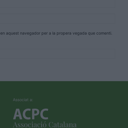
Correu
electrò
Lloc
web:
eb en aquest navegador per a la propera vegada que comenti.
Associat a: