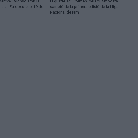
Meritxell Alonso amb la
El quatre scull femení del CN Amposta
la a l’Europeu sub-19 de
campió de la primera edició de la Lliga
Nacional de rem
Nom:*