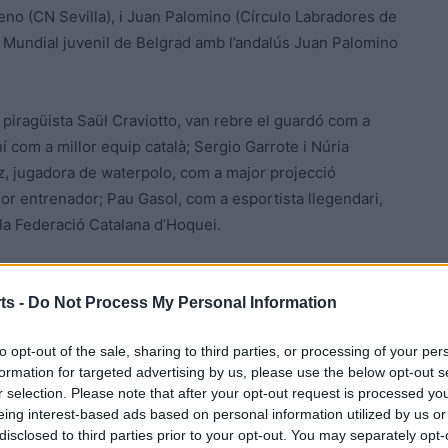
no (CN Sevilla), i Juan Palomino (Círculo
Labradores de
 al Mundial juvenil de Belgrad amb l’andalús Juan Palomino
l piragüista Saül Craviotto, van rebre el guardó com a
í com a millor equip català; Sergio Garrote i Núria
z, jugadora de waterpolo, com a major projecció
lor entrenador; Pau Gasol, com a esportista llegendari,
a la Federació Catalana d’Hoquei.
anal Esport3 de TV3, va estar conduïda per la periodista
 reconegut grup de música català creat el 2005 d’estil
ts -
Do Not Process My Personal Information
to opt-out of the sale, sharing to third parties, or processing of your per
formation for targeted advertising by us, please use the below opt-out s
 en una escultura i un diploma, a més del reconeixement
r selection. Please note that after your opt-out request is processed y
eing interest-based ads based on personal information utilized by us or
disclosed to third parties prior to your opt-out. You may separately opt-