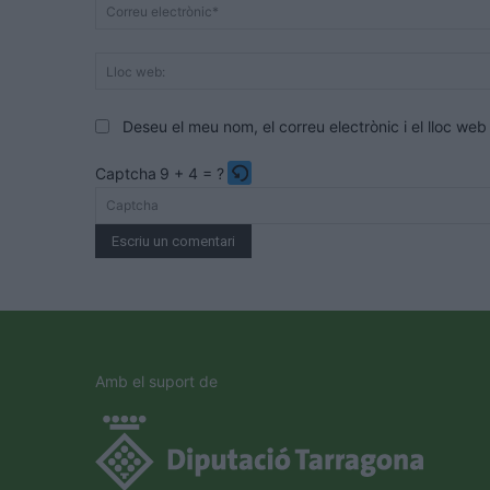
Deseu el meu nom, el correu electrònic i el lloc w
Captcha
9 + 4 = ?
Please
enter
the
characters
shown
in
the
Amb el suport de
CAPTCHA
to
verify
that
you