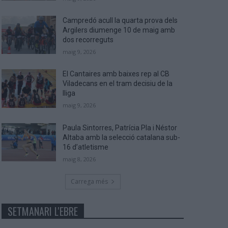
Campredó acull la quarta prova dels
Argilers diumenge 10 de maig amb
dos recorreguts
maig 9, 2026
El Cantaires amb baixes rep al CB
Viladecans en el tram decisiu de la
lliga
maig 9, 2026
Paula Sintorres, Patrícia Pla i Néstor
Altaba amb la selecció catalana sub-
16 d’atletisme
maig 8, 2026
Carrega més
SETMANARI L'EBRE