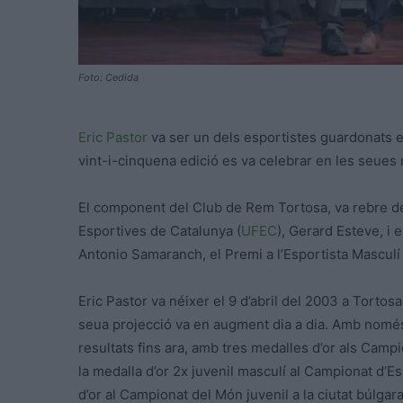
Foto: Cedida
Eric Pastor
va ser un dels esportistes guardonats en
vint-i-cinquena edició es va celebrar en les seues n
El component del Club de Rem Tortosa, va rebre d
Esportives de Catalunya (
UFEC
), Gerard Esteve, i 
Antonio
Samaranch, el Premi a l’Esportista Masculí
Eric Pastor va néixer el 9 d’abril del 2003 a Torto
seua projecció va en augment dia a dia. Amb nomé
resultats fins ara, amb tres medalles d’or als Campi
la medalla d’or 2x juvenil masculí al Campionat d’E
d’or al Campionat del Món juvenil a la ciutat búlga