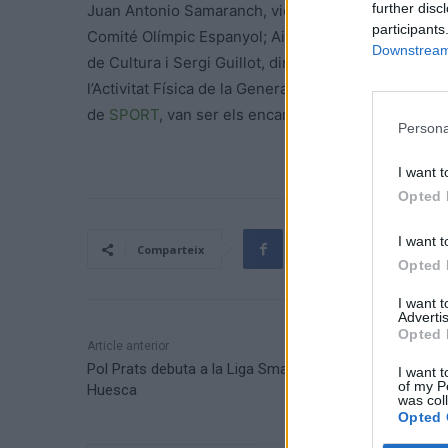
further disc
Juan Antonio Samaranch, vicepresident del Comité 
participants
Comité Olímpic Espanyol; Aitor Moll, conseller dele
Downstream 
de Cultura i Sergi Guillot, director de Premsa Ibèri
l’Activitat Física de la Generalitat de Catalunya, Ge
de
SPORT
, van ser els encarregats de lliurar els g
Persona
I want t
Opted 
I want t
Comparteix
Opted 
I want 
Advertis
Opted 
Article anterior
Pol Prats debuta a la Liga SmartBank amb la SD
I want t
of my P
Huesca
was col
Opted 