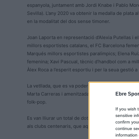
espanyola, juntament amb Jordi Knabe i Pablo More
Sevilla). L’any 2020 va obtenir la medalla de plata
en la modalitat del dos sense timoner.
Joan Laporta en representació d’Alexia Putellas i e
millors esportistes catalans, el FC Barcelona femen
Marqués millors esportistes paralímpics; Elena Rui
femenina; Xavi Pascual, tècnic d’handbol com a mil
Àlex Roca a l’esperit esportiu i per la seua gestió 
La vetllada, que es va poder veure en directe pel c
Marta Carreras i amenitzada pels Amics de les Arts,
Ebre Spor
folk-pop.
If you wish 
sensitive in
Es van lliurar un total de dotze premis, consistent
confirm you
als clubs centenaris, que aquest any han estat deu.
continue se
information 