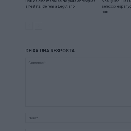
Botí de cinc medalles de plata ebrenques
Noa Quinquilla i 
a l’estatal de rem a Legutiano
selecció espanyo
rem
DEIXA UNA RESPOSTA
Comentari: