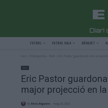
FUTBOL
FUTBOL SALA
BÀSQUET
H
Inici
Poliesportiu
Rem
Eric Pastor guardonat com a esportis
Rem
Eric Pastor guardona
major projecció en la
By
Enric Alguero
maig 25, 2022