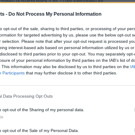
rtomeu la quarta plaça 3,85, i Dani Petriceanu en
rsonal, amb triomf millorant també marca personal i dels
ts -
Do Not Process My Personal Information
a prova con continua en possessió del record català,
to opt-out of the sale, sharing to third parties, or processing of your per
formation for targeted advertising by us, please use the below opt-out s
e en llançament de martell amb 46,03, per darrere d’Aina
r selection. Please note that after your opt-out request is processed y
eing interest-based ads based on personal information utilized by us or
s El Vendrell), 48,51. També va ocupar el tercer lloc
disclosed to third parties prior to your opt-out. You may separately opt-
0 metres tanques, amb 46.65, amb primer i segon lloc de
losure of your personal information by third parties on the IAB’s list of
ache (GA Lluïsos Mataró), 44,94, també amb millora de les
. This information may also be disclosed by us to third parties on the
IA
là amb 43.78.
Participants
that may further disclose it to other third parties.
s, amb 12.77, amb primer i segon lloc per a Noa Antón
.
l Data Processing Opt Outs
o opt-out of the Sharing of my personal data.
 la medalla de plata, en la prova dels 1.500 obstacles,
In
 5.13.70, nova millor marca personal.
o opt-out of the Sale of my Personal Data.
dia Segarra, va ser tretzena en la final de llargada, 4,58,