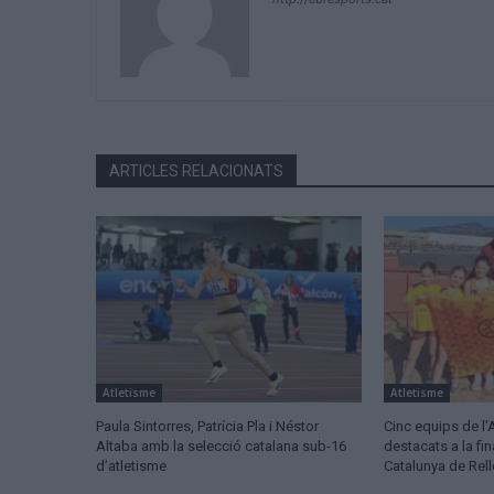
ARTICLES RELACIONATS
Atletisme
Atletisme
Paula Sintorres, Patrícia Pla i Néstor
Cinc equips de l’
Altaba amb la selecció catalana sub-16
destacats a la fi
d’atletisme
Catalunya de Rel