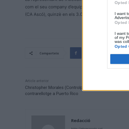
Opted 
com el seu company d’equip Roger Forner en els 60
I want 
(CA Ascó), quinzè en els 3.000 metres amb 11:04.8
Advertis
Opted 
I want t
of my P
was col
Opted 
Comparteix
Article anterior
Christopher Morales (Controlpack), campió de
contrarellotge a Puerto Rico
Redacció
http://ebresports.cat