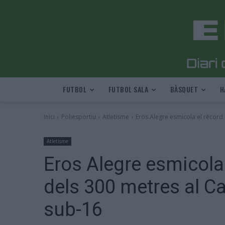
FUTBOL
FUTBOL SALA
BÀSQUET
H
Inici
Poliesportiu
Atletisme
Eros Alegre esmicola el rècord
Atletisme
Eros Alegre esmicola
dels 300 metres al C
sub-16