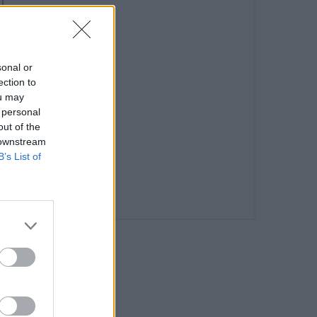
sonal or
ection to
ou may
 personal
out of the
 downstream
B’s List of