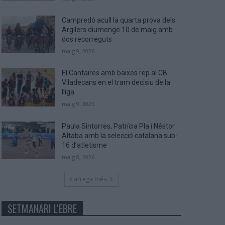
Campredó acull la quarta prova dels
Argilers diumenge 10 de maig amb
dos recorreguts
maig 9, 2026
El Cantaires amb baixes rep al CB
Viladecans en el tram decisiu de la
lliga
maig 9, 2026
Paula Sintorres, Patrícia Pla i Néstor
Altaba amb la selecció catalana sub-
16 d’atletisme
maig 8, 2026
Carrega més
SETMANARI L'EBRE