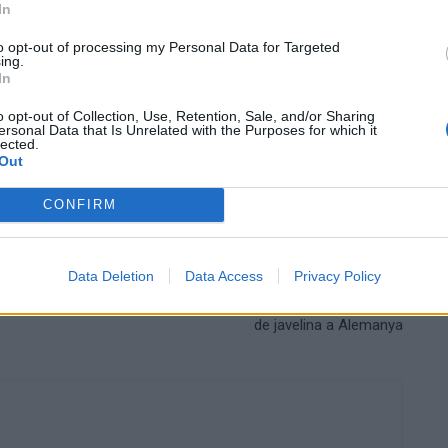
In
0 amb 1:31.84, millorant marca personal, i Genis Sabaté
to opt-out of processing my Personal Data for Targeted
5.
ing.
In
o opt-out of Collection, Use, Retention, Sale, and/or Sharing
ersonal Data that Is Unrelated with the Purposes for which it
lected.
Out
CONFIRM
Data Deletion
Data Access
Privacy Policy
Article següent
Hailu Estrampes estableix un nou rècord català sub-20
de javelina a Alemanya