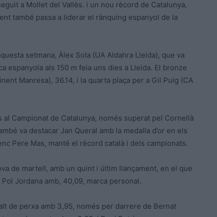
guit a Mollet del Vallès. i un nou rècord de Catalunya,
ent també passa a liderar el rànquing espanyol de la
’aquesta setmana, Àlex Sola (UA Aldahra Lleida), que va
a espanyola als 150 m feia uns dies a Lleida. El bronze
nent Manresa), 36.14, i la quarta plaça per a Gil Puig (CA
ps al Campionat de Catalunya, només superat pel Cornellà
 també va destacar Jan Queral amb la medalla d’or en els
enc Pere Mas, manté el rècord català i dels campionats.
ova de martell, amb un quint i últim llançament, en el que
t Pol Jordana amb, 40,09, marca personal.
 salt de perxa amb 3,95, només per darrere de Bernat