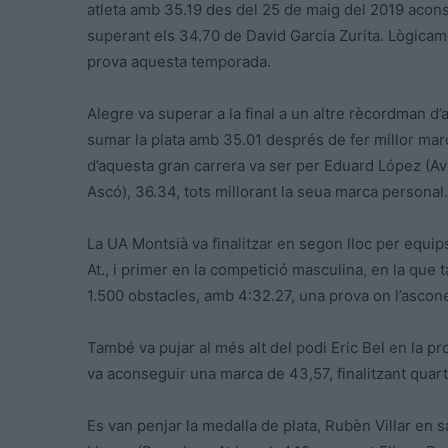
atleta amb 35.19 des del 25 de maig del 2019 aconse
superant els 34.70 de David Garcia Zurita. Lògicam
prova aquesta temporada.
Alegre va superar a la final a un altre rècordman d
sumar la plata amb 35.01 després de fer millor marc
d’aquesta gran carrera va ser per Eduard López (Avi
Ascó), 36.34, tots millorant la seua marca personal.
La UA Montsià va finalitzar en segon lloc per equi
At., i primer en la competició masculina, en la que
1.500 obstacles, amb 4:32.27, una prova on l’ascon
També va pujar al més alt del podi Eric Bel en la pr
va aconseguir una marca de 43,57, finalitzant quar
Es van penjar la medalla de plata, Rubèn Villar en