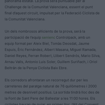
panorama estatal. La prova serà puntuable per al
Challenge de la Comunitat Valenciana, essent el punt
final d’aquest circuit, impulsat per la Federació Ciclista de
la Comunitat Valenciana.
Un dels nombrosos al·licients de la prova, serà la
participació de l’equip
senienc
Controlpack, amb un
equip format per Aleix Biel, Tomàs Deosdat, Jaume
Espuis, Èric Fernández, Albert Masana, Miguel Ramada,
Daniel Reyes, Ferran Robert, Llibert Sendrós, Mario Silva,
Arnau Valls, Antonio Luis Soler, Guillem Suriñach, i Oriol
Beltrán de la Penya Ciclista Baix Ebre.
Els corredors afrontaran un recorregut dur per les
carreteres del paratge natural de 76 quilòmetres i 2000
metres de desnivell positius. La sortida tindrà lloc des de
la Font de Sant Pere del Ballestar a les 11:00 hores. Els
ciclistes hauran de pujar, en primer lloc, l’Alt del Convent