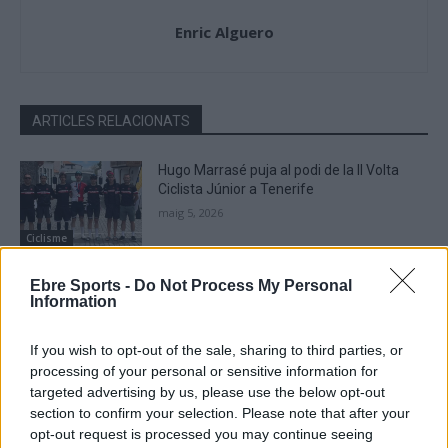
Enric Alguero
ARTICLES RELACIONATS
Hugo Marrasé puja al podi de la II Volta
Ciclista Júnior a Tenerife
maig 5, 2026
Ciclisme
Edu Prades afegeix més punts UCI a la
Ebre Sports -
Do Not Process My Personal
Information
Ronde Van Limburg i la Fletxa Brabanzona
abril 25, 2026
If you wish to opt-out of the sale, sharing to third parties, or
Ciclisme
processing of your personal or sensitive information for
targeted advertising by us, please use the below opt-out
Hugo Marrasé s’imposa a Puigverd en el
section to confirm your selection. Please note that after your
Trofeu Júnior de la Copa Catalana
opt-out request is processed you may continue seeing
abril 21, 2026