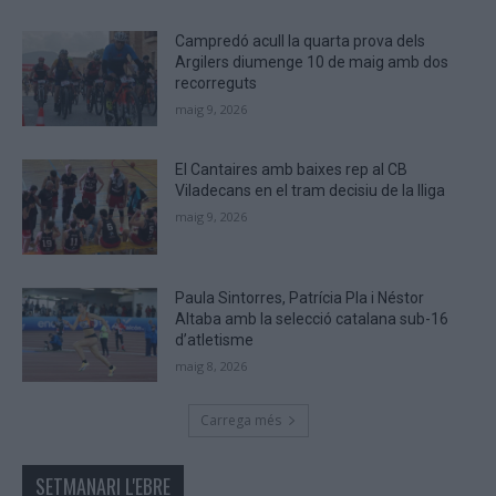
human.
Campredó acull la quarta prova dels
Argilers diumenge 10 de maig amb dos
recorreguts
maig 9, 2026
El Cantaires amb baixes rep al CB
Viladecans en el tram decisiu de la lliga
maig 9, 2026
Paula Sintorres, Patrícia Pla i Néstor
Altaba amb la selecció catalana sub-16
d’atletisme
maig 8, 2026
Carrega més
SETMANARI L'EBRE