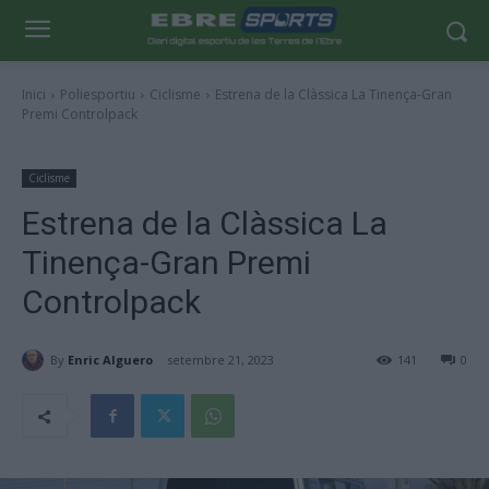
Inici
Poliesportiu
Ciclisme
Estrena de la Clàssica La Tinença-Gran
Premi Controlpack
Ciclisme
Estrena de la Clàssica La
Tinença-Gran Premi
Controlpack
By
Enric Alguero
setembre 21, 2023
141
0