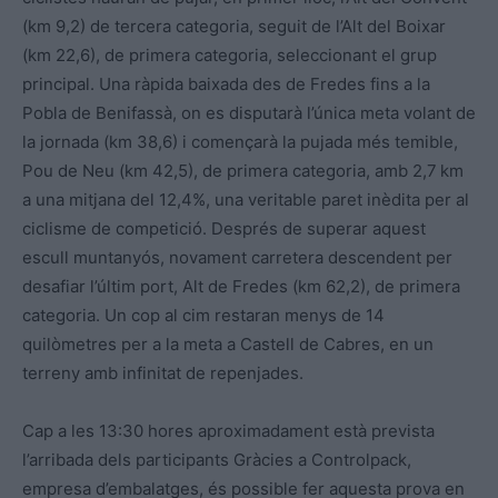
(km 9,2) de tercera categoria, seguit de l’Alt del Boixar
(km 22,6), de primera categoria, seleccionant el grup
principal. Una ràpida baixada des de Fredes fins a la
Pobla de Benifassà, on es disputarà l’única meta volant de
la jornada (km 38,6) i començarà la pujada més temible,
Pou de Neu (km 42,5), de primera categoria, amb 2,7 km
a una mitjana del 12,4%, una veritable paret inèdita per al
ciclisme de competició. Després de superar aquest
escull muntanyós, novament carretera descendent per
desafiar l’últim port, Alt de Fredes (km 62,2), de primera
categoria. Un cop al cim restaran menys de 14
quilòmetres per a la meta a Castell de Cabres, en un
terreny amb infinitat de repenjades.
Cap a les 13:30 hores aproximadament està prevista
l’arribada dels participants Gràcies a Controlpack,
empresa d’embalatges, és possible fer aquesta prova en