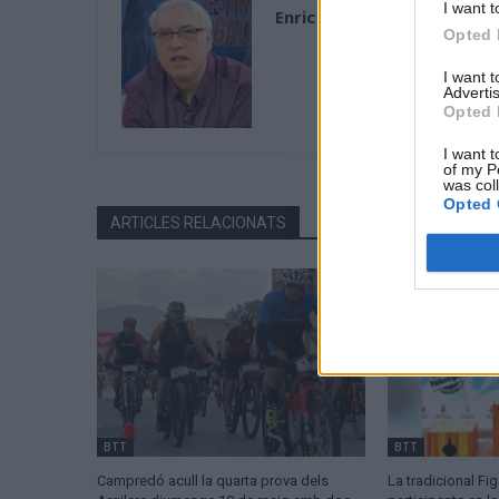
I want t
Enric Alguero
Opted 
I want 
Advertis
Opted 
I want t
of my P
was col
Opted 
ARTICLES RELACIONATS
BTT
BTT
Campredó acull la quarta prova dels
La tradicional F