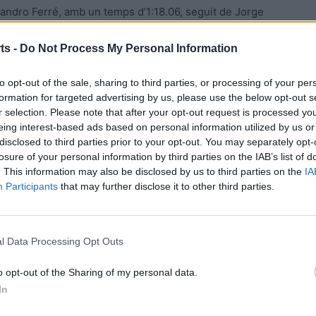
jandro Ferré, amb un temps d’1:18.06, seguit de Jorge
ts -
Do Not Process My Personal Information
re, serà l’Auberge de Benissanet el 2 de juliol.
to opt-out of the sale, sharing to third parties, or processing of your per
formation for targeted advertising by us, please use the below opt-out s
r selection. Please note that after your opt-out request is processed y
eing interest-based ads based on personal information utilized by us or
disclosed to third parties prior to your opt-out. You may separately opt-
losure of your personal information by third parties on the IAB’s list of
. This information may also be disclosed by us to third parties on the
IA
Participants
that may further disclose it to other third parties.
Article següent
l Data Processing Opt Outs
La flixanca Teresa Martin quarta en l’Integral Tozal de
Guara a Osca
o opt-out of the Sharing of my personal data.
In