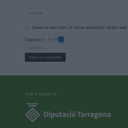
Deseu el meu nom, el correu electrònic i el lloc w
Captcha
7 - 1 = ?
Please
enter
the
characters
shown
in
the
Amb el suport de
CAPTCHA
to
verify
that
you
are