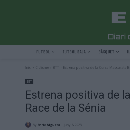
FUTBOL
FUTBOL SALA
BÀSQUET
H
Inici
Ciclisme
BTT
Estrena positiva de la Cursa Mascarats B
BTT
Estrena positiva de 
Race de la Sénia
By
Enric Alguero
juny 5, 2023