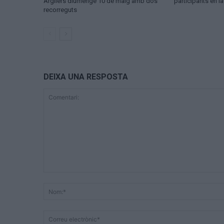
Argilers diumenge 10 de maig amb dos
participants en l
recorreguts
DEIXA UNA RESPOSTA
Comentari: