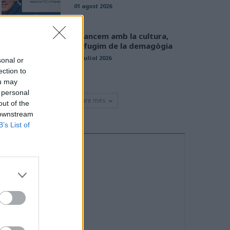
01 agost 2026
Avancem amb la cultura,
defugim de la demagògia
31 juliol 2026
sonal or
ection to
ou may
 personal
Veure més
out of the
 downstream
B’s List of