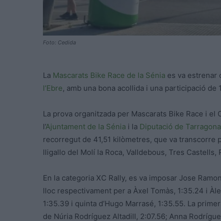
Foto: Cedida
La
Mascarats Bike Race de la Sénia
es va estrenar 
l’Ebre
, amb una bona acollida i una participació de 
La prova organitzada per Mascarats Bike Race i el 
l’
Ajuntament de la Sénia
i la
Diputació de Tarragona
recorregut de 41,51 kilòmetres, que va transcorre pe
lligallo del Molí la Roca, Valldebous, Tres Castells, 
En la categoria XC Rally, es va imposar Jose Ramon
lloc respectivament per a Àxel Tomàs, 1:35.24 i Àl
1:35.39 i quinta d’Hugo Marrasé, 1:35.55. La prime
de Núria Rodríguez Altadill, 2:07.56; Anna Rodríguez