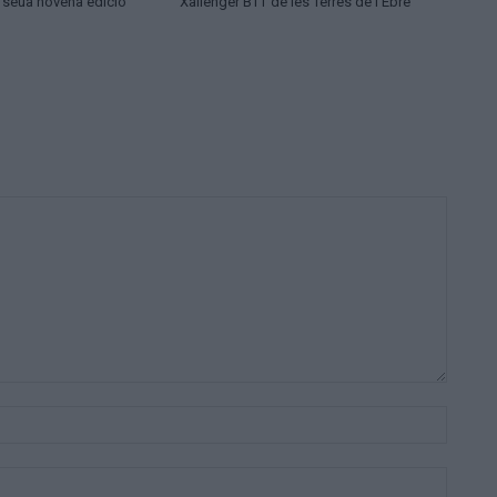
a seua novena edició
Xallenger BTT de les Terres de l’Ebre
Nom:*
Correu