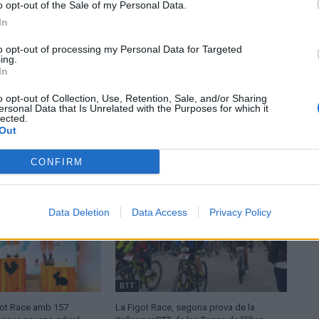
o opt-out of the Sale of my Personal Data.
In
to opt-out of processing my Personal Data for Targeted
ing.
In
o opt-out of Collection, Use, Retention, Sale, and/or Sharing
ersonal Data that Is Unrelated with the Purposes for which it
lected.
Out
CONFIRM
Data Deletion
Data Access
Privacy Policy
BTT
igot Race amb 157
La Figot Race, segona prova de la