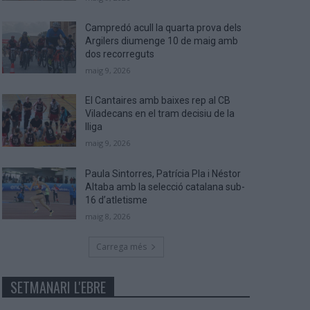
Campredó acull la quarta prova dels
Argilers diumenge 10 de maig amb
dos recorreguts
maig 9, 2026
El Cantaires amb baixes rep al CB
Viladecans en el tram decisiu de la
lliga
maig 9, 2026
Paula Sintorres, Patrícia Pla i Néstor
Altaba amb la selecció catalana sub-
16 d’atletisme
maig 8, 2026
Carrega més
SETMANARI L'EBRE