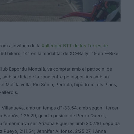
com a invitada de la
Xallenger BTT de les Terres de
160 bikers, 141 en la modalitat de XC-Rally i 19 en E-Bike.
Club Esportiu Montsià, va comptar amb el patrocini de
, amb sortida de la zona entre poliesportius amb un
l Molí la vella, Riu Sénia, Pedrola, hipòdrom, els Plans,
Pallerols.
 Villanueva, amb un temps d’1:33.54, amb segon i tercer
ex Farnós, 1.35.29, quarta posició de Pedro Querol,
ra femenina va ser Ariadna Figueres amb 2:02.16, seguida
 Pueyo, 2:11.54; Jennifer Alifonso, 2:25.27, i Anna