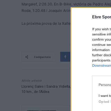
Margalef, 2:28.30. En B-Bike, victòria de Pedro Ale
Roda, 1:20.48 i Joaquin Arin, 1:21.08.
Ebre Spor
La pròxima prova de la Xallenger BTT Terres de l’Eb
If you wish 
sensitive in
confirm you
continue se
information 
further disc
Comparteix
participants
Downstream 
Article anterior
Persona
Llorenç Sales i Sandra Vidiella, dominen a la Cursa dels
10 km., de l’Aldea
I want t
Opted 