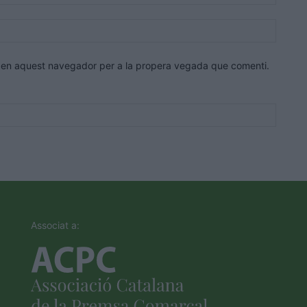
electrò
Lloc
web:
eb en aquest navegador per a la propera vegada que comenti.
Associat a: