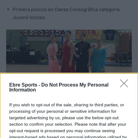
Primera posició en Dansa Coreogràfica categoria
Juvenil Iniciats.
Ebre Sports -
Do Not Process My Personal
Information
If you wish to opt-out of the sale, sharing to third parties, or
Foto: Cedida
processing of your personal or sensitive information for
targeted advertising by us, please use the below opt-out
section to confirm your selection. Please note that after your
opt-out request is processed you may continue seeing
interest-based ads based on personal information utilized by