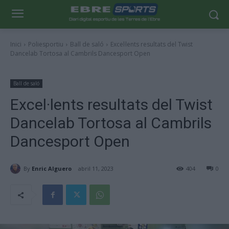
Inici
Poliesportiu
Ball de saló
Excel·lents resultats del Twist
Dancelab Tortosa al Cambrils Dancesport Open
Ball de saló
Excel·lents resultats del Twist
Dancelab Tortosa al Cambrils
Dancesport Open
By
Enric Alguero
abril 11, 2023
404
0