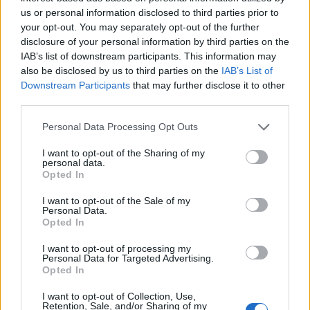
us or personal information disclosed to third parties prior to
your opt-out. You may separately opt-out of the further
disclosure of your personal information by third parties on the
IAB’s list of downstream participants. This information may
also be disclosed by us to third parties on the
IAB’s List of
Article anterior
Article següent
Downstream Participants
that may further disclose it to other
El Triatló de Deltebre aplegarà
Xavier Albertón en llocs
third parties.
3.000 persones al municipi
capdavanters a Kotarr en
durant aquest cap de
Moto 5 a la MIR Racing
Personal Data Processing Opt Outs
setmana
Finetwork Cup
I want to opt-out of the Sharing of my
personal data.
Opted In
I want to opt-out of the Sale of my
Personal Data.
Opted In
I want to opt-out of processing my
Personal Data for Targeted Advertising.
Opted In
Enric Alguero
I want to opt-out of Collection, Use,
Retention, Sale, and/or Sharing of my