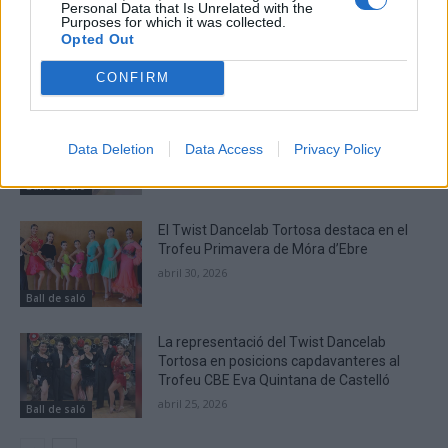
Personal Data that Is Unrelated with the
Purposes for which it was collected.
Opted Out
ARTICLES RELACIONATS
CONFIRM
La tortosina Cinta Talarn, campiona
d’Espanya de 10 balls solo júnior
Data Deletion
Data Access
Privacy Policy
maig 8, 2026
Ball de saló
El Twist Dancelab Tortosa destaca en el
Trofeu Primavera de Móra d’Ebre
abril 30, 2026
Ball de saló
La representació del Twist Dancelab
Tortosa en posicions capdavanteres al
Trofeu CBE Eva Quintana de Castelló
abril 25, 2026
Ball de saló