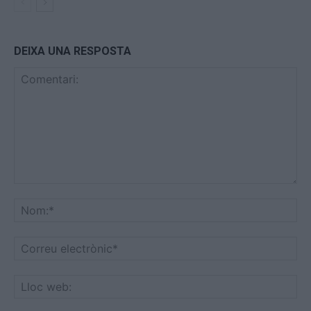
DEIXA UNA RESPOSTA
Comentari:
No
Co
ele
Llo
we