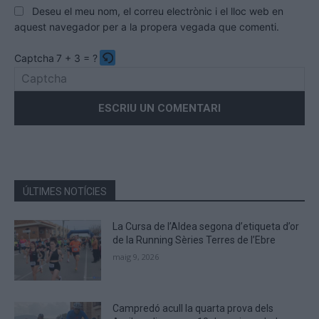
Deseu el meu nom, el correu electrònic i el lloc web en
aquest navegador per a la propera vegada que comenti.
Captcha
7 + 3 = ?
Please
enter
the
characters
shown
in
the
ÚLTIMES NOTÍCIES
CAPTCHA
to
La Cursa de l’Aldea segona d’etiqueta d’or
verify
de la Running Sèries Terres de l’Ebre
that
maig 9, 2026
you
are
human.
Campredó acull la quarta prova dels