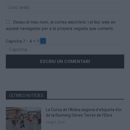
Llo
we
Deseu el meu nom, el correu electrònic i el lloc web en
aquest navegador per a la propera vegada que comenti.
Captcha
7 - 4 = ?
Please
enter
the
characters
shown
in
the
ÚLTIMES NOTÍCIES
CAPTCHA
to
La Cursa de l’Aldea segona d’etiqueta d’or
verify
de la Running Sèries Terres de l’Ebre
that
maig 9, 2026
you