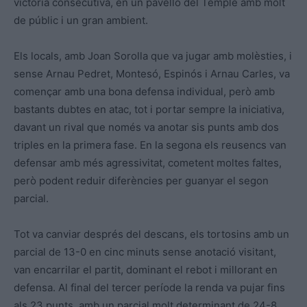
victòria consecutiva, en un pavelló del Temple amb molt
de públic i un gran ambient.
Els locals, amb Joan Sorolla que va jugar amb molèsties, i
sense Arnau Pedret, Montesó, Espinós i Arnau Carles, va
començar amb una bona defensa individual, però amb
bastants dubtes en atac, tot i portar sempre la iniciativa,
davant un rival que només va anotar sis punts amb dos
triples en la primera fase. En la segona els reusencs van
defensar amb més agressivitat, cometent moltes faltes,
però podent reduir diferències per guanyar el segon
parcial.
Tot va canviar després del descans, els tortosins amb un
parcial de 13-0 en cinc minuts sense anotació visitant,
van encarrilar el partit, dominant el rebot i millorant en
defensa. Al final del tercer període la renda va pujar fins
als 23 punts, amb un parcial molt determinant de 24-8.