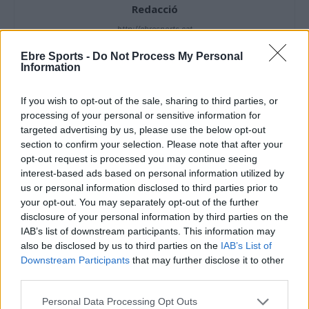
Redacció
http://ebresports.cat
Ebre Sports -
Do Not Process My Personal
Information
ARTICLES RELACIONATS
If you wish to opt-out of the sale, sharing to third parties, or
processing of your personal or sensitive information for
El Cantaires amb baixes rep al CB
targeted advertising by us, please use the below opt-out
Viladecans en el tram decisiu de la lliga
section to confirm your selection. Please note that after your
maig 9, 2026
opt-out request is processed you may continue seeing
Bàsquet
interest-based ads based on personal information utilized by
us or personal information disclosed to third parties prior to
El Cantaires guanya al Serrallo a un rival
your opt-out. You may separately opt-out of the further
directe i recupera les opcions d’ascens
disclosure of your personal information by third parties on the
abril 28, 2026
IAB’s list of downstream participants. This information may
also be disclosed by us to third parties on the
IAB’s List of
Bàsquet
Downstream Participants
that may further disclose it to other
third parties.
El Bàsquet Morell acaba amb la ratxa
positiva del Cantaires com a local
Personal Data Processing Opt Outs
abril 19, 2026