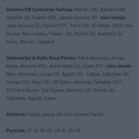
Davima CB Cantaires Tortosa:
Martín (16), Barberà (8),
Calafell (9), Pastor (18), Jaume Sorolla (9) –
cinc inicial-
Joan Sorolla (2), Pomel (17), París (3). 15 faltes. 20/31 tirs
lliures. Nou triples, Pastor (2), Pomel (2), Barberà (2),
Paris, Martin i Calafell.
Vallcuerba la Salle Reus Ploms:
Adrià Moncusí, Arnau
Nolla, Moreno (11) , Adrià Nolla (2), Cano (11) –
cinc inicial-
Marc Moncusí, Lucas (2), Aguiló (5), López, Cañellas (8),
Gomis (12), Wurt (2). 26 faltes, eliminat Cañellas (37’).
6/10 tirs lliures. Set triples, Moreno (2), Gomis (2),
Cañellas, Aguiló, Cano.
Àrbitres:
Felipe Jesús del Sol i Emma Farrés.
Parcials:
17-6; 16-20; 24-8; 25-19.