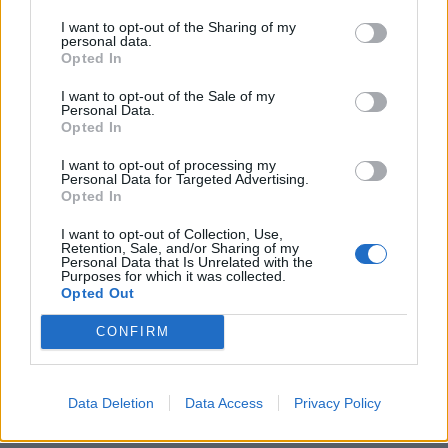
Bàsquet
I want to opt-out of the Sharing of my
personal data.
Opted In
I want to opt-out of the Sale of my
Personal Data.
Opted In
DEIXA UNA RESPOSTA
I want to opt-out of processing my
Personal Data for Targeted Advertising.
Opted In
I want to opt-out of Collection, Use,
Retention, Sale, and/or Sharing of my
Personal Data that Is Unrelated with the
Purposes for which it was collected.
Opted Out
CONFIRM
Comentari:
No
Data Deletion
Data Access
Privacy Policy
Co
ele