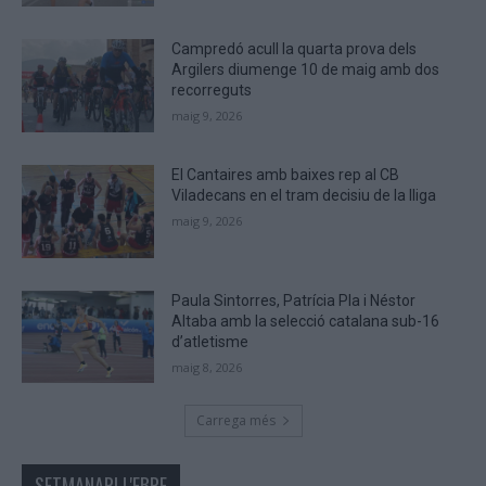
are
human.
Campredó acull la quarta prova dels
Argilers diumenge 10 de maig amb dos
recorreguts
maig 9, 2026
El Cantaires amb baixes rep al CB
Viladecans en el tram decisiu de la lliga
maig 9, 2026
Paula Sintorres, Patrícia Pla i Néstor
Altaba amb la selecció catalana sub-16
d’atletisme
maig 8, 2026
Carrega més
SETMANARI L'EBRE