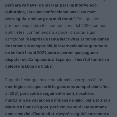
però ara va haver de marxar per una intervenció
quirúrgica, i ara han confeccionat una llista molt
restringida, amb un grup molt reduït”.
Tot i que les
perspectives sobre les competicions del 2020 són poc
optimistes, confien encara a poder disputar algun
campionat
“després de tanta inactivitat, ja tenim ganes
de tornar a la competició, la internacional segurament
no ho farà fins al 2021, però esperem que puguem
disputar els Campionats d’Espanya, i fins i tot també se
celebre la Lliga de Clubs”
.
Eugeni té clar que ha de seguir amb la preparació:
“el
més lògic seria que no hi hagués més competicions fins
al 2021, però caldrà seguir entrenant, nosaltres
marxarem de vacances a mitjans de juliol, per a tornar a
Madrid a finals d’agost, però em prendré una setmana
com a màxim d’inactivitat, després seguiré entrenant a