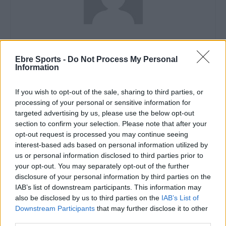
Redacció
http://ebresports.cat
Ebre Sports -
Do Not Process My Personal
Information
If you wish to opt-out of the sale, sharing to third parties, or
ARTICLES RELACIONATS
processing of your personal or sensitive information for
targeted advertising by us, please use the below opt-out
section to confirm your selection. Please note that after your
La Sala Esgrima Amposta destaca com a
opt-out request is processed you may continue seeing
amfitrió al català sub-17 i sub-20 d’espasa
interest-based ads based on personal information utilized by
maig 5, 2026
us or personal information disclosed to third parties prior to
Esgrima
your opt-out. You may separately opt-out of the further
disclosure of your personal information by third parties on the
Pol Cid el més destacat de la Sala Esgrima
IAB’s list of downstream participants. This information may
Amposta a Colmenar Viejo
also be disclosed by us to third parties on the
IAB’s List of
abril 29, 2026
Downstream Participants
that may further disclose it to other
Esgrima
third parties.