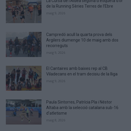
La Cursa de l’Aldea segona d’etiqueta d’or
verify
de la Running Sèries Terres de l’Ebre
that
maig 9, 2026
you
are
human.
Campredó acull la quarta prova dels
Argilers diumenge 10 de maig amb dos
recorreguts
maig 9, 2026
El Cantaires amb baixes rep al CB
Viladecans en el tram decisiu de la lliga
maig 9, 2026
Paula Sintorres, Patrícia Pla i Néstor
Altaba amb la selecció catalana sub-16
d’atletisme
maig 8, 2026