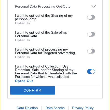
Personal Data Processing Opt Outs
L’ampostina Daniela Pinyol amb la selecció
espanyola a l’Europeu sub-23 de Cagliari
I want to opt-out of the Sharing of my
abril 28, 2026
personal data.
Opted In
Esgrima
I want to opt-out of the Sale of my
Personal Data.
Opted In
I want to opt-out of processing my
DEIXA UNA RESPOSTA
Personal Data for Targeted Advertising.
Opted In
I want to opt-out of Collection, Use,
Retention, Sale, and/or Sharing of my
Personal Data that Is Unrelated with the
Purposes for which it was collected.
Opted Out
CONFIRM
Comentari:
No
Data Deletion
Data Access
Privacy Policy