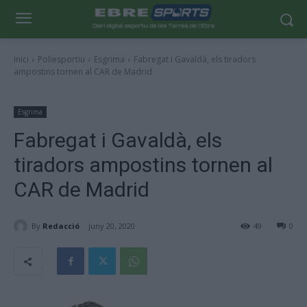
Inici
Poliesportiu
Esgrima
Fabregat i Gavaldà, els tiradors
ampostins tornen al CAR de Madrid
Esgrima
Fabregat i Gavaldà, els
tiradors ampostins tornen al
CAR de Madrid
By
Redacció
juny 20, 2020
49
0