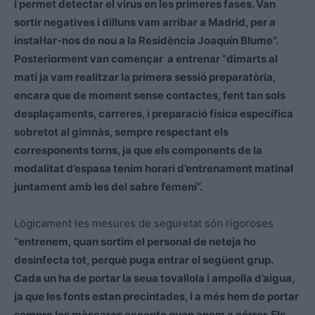
i permet detectar el virus en les primeres fases. Van
sortir negatives i dilluns vam arribar a Madrid, per a
instal·lar-nos de nou a la Residència Joaquín Blume”.
Posteriorment van començar a entrenar “dimarts al
matí ja vam realitzar la primera sessió preparatòria,
encara que de moment sense contactes, fent tan sols
desplaçaments, carreres, i preparació física específica
sobretot al gimnàs, sempre respectant els
corresponents torns, ja que els components de la
modalitat d’espasa tenim horari d’entrenament matinal
juntament amb les del sabre femení”.
Lògicament les mesures de seguretat són rigoroses
“entrenem, quan sortim el personal de neteja ho
desinfecta tot, perquè puga entrar el següent grup.
Cada un ha de portar la seua tovallola i ampolla d’aigua,
ja que les fonts estan precintades, i a més hem de portar
sempre les màscares excepte quan anem a córrer. Els