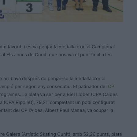
m favorit, i es va penjar la medalla d’or, al Campionat
ipal Els Joncs de Cunit, que posava el punt final a les
e arribava després de penjar-se la medalla d’or al
campió per segon any consecutiu. El patinador del
CP
ogrames. La plata va ser per a Biel Llobet (CPA Caldes
da (CPA Ripollet), 79,21, completant un podi configurat
entant del CP l’Aldea, Albert Paul Manea, va ocupar la
eire Galera (Artístic Skating Cunit), amb 52,26 punts, plata