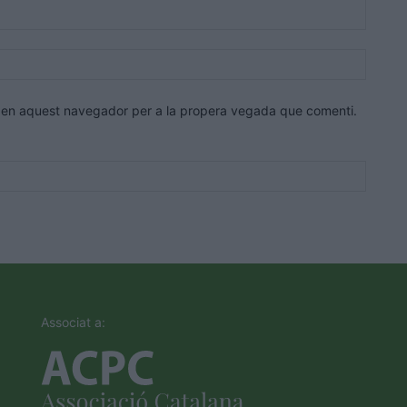
Correu
electrò
Lloc
web:
eb en aquest navegador per a la propera vegada que comenti.
Associat a: