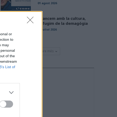
01 agost 2026
Avancem amb la cultura,
defugim de la demagògia
31 juliol 2026
sonal or
ection to
ou may
 personal
Veure més
out of the
 downstream
B’s List of