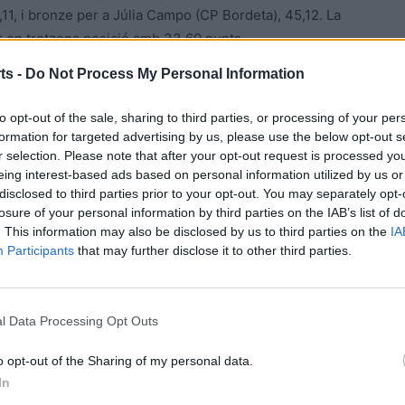
11, i bronze per a Júlia Campo (CP Bordeta), 45,12. La
zar en tretzena posició amb 33,60 punts.
ts -
Do Not Process My Personal Information
tacular exhibició de Pau Garcia, actual campió del món
to opt-out of the sale, sharing to third parties, or processing of your per
formation for targeted advertising by us, please use the below opt-out s
r selection. Please note that after your opt-out request is processed y
eing interest-based ads based on personal information utilized by us or
disclosed to third parties prior to your opt-out. You may separately opt-
losure of your personal information by third parties on the IAB’s list of
. This information may also be disclosed by us to third parties on the
IA
Participants
that may further disclose it to other third parties.
Article següent
l Data Processing Opt Outs
Plata per a Natàlia Penas i bronze de Jordi Altés al
Torneo Internacional d’Avilés
o opt-out of the Sharing of my personal data.
In