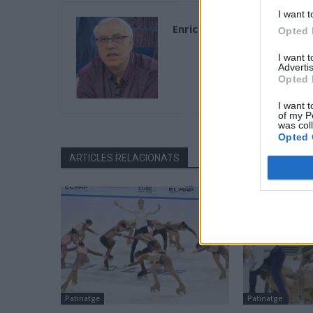
I want t
Enric Alguero
Opted 
I want 
Advertis
Opted 
I want t
of my P
was col
Opted 
ARTICLES RELACIONATS
Patinatge
Patinatge