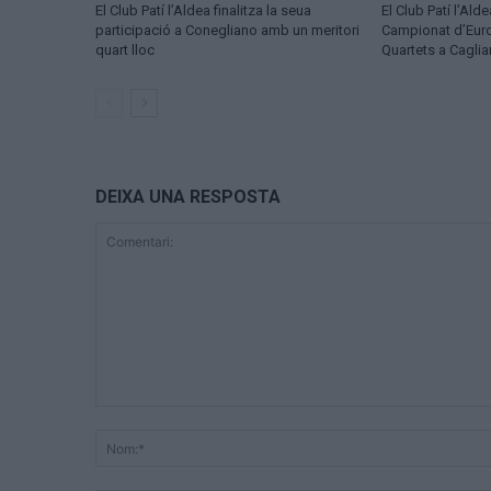
El Club Patí l’Aldea finalitza la seua
El Club Patí l’Ald
participació a Conegliano amb un meritori
Campionat d’Eur
quart lloc
Quartets a Cagliar
DEIXA UNA RESPOSTA
Comentari: