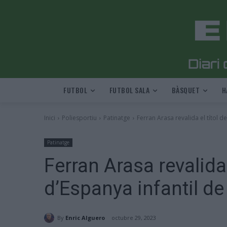
FUTBOL
FUTBOL SALA
BÀSQUET
H
Inici
Poliesportiu
Patinatge
Ferran Arasa revalida el títol d
Patinatge
Ferran Arasa revalida
d’Espanya infantil de 
By
Enric Alguero
octubre 29, 2023