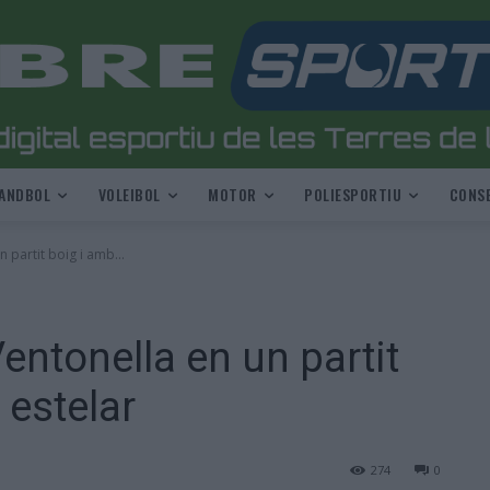
ANDBOL
VOLEIBOL
MOTOR
POLIESPORTIU
CONSE
n partit boig i amb...
Ventonella en un partit
 estelar
274
0