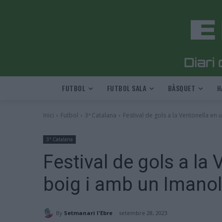
FUTBOL
FUTBOL SALA
BÀSQUET
H
Inici
Futbol
3ª Catalana
Festival de gols a la Ventonella en u
3ª Catalana
Festival de gols a la 
boig i amb un Imanol
By
Setmanari l'Ebre
setembre 28, 2023