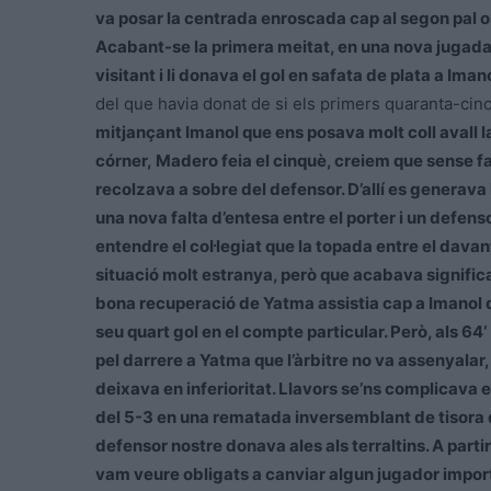
va posar la centrada enroscada cap al segon pal 
Acabant-se la primera meitat, en una nova jugada 
visitant i li donava el gol en safata de plata a Iman
del que havia donat de si els primers quaranta-cinc
mitjançant Imanol que ens posava molt coll avall l
córner, Madero feia el cinquè, creiem que sense fal
recolzava a sobre del defensor. D’allí es generava l’
una nova falta d’entesa entre el porter i un defens
entendre el col·legiat que la topada entre el dava
situació molt estranya, però que acabava significa
bona recuperació de Yatma assistia cap a Imanol q
seu quart gol en el compte particular. Però, als 64
‘
pel darrere a Yatma que l’àrbitre no va assenyalar
deixava en inferioritat. Llavors se’ns complicava el
del 5-3 en una rematada inversemblant de tisora 
defensor nostre donava ales als terraltins. A partir d
vam veure obligats a canviar algun jugador import