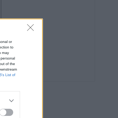
sonal or
ection to
ou may
 personal
out of the
 downstream
B’s List of