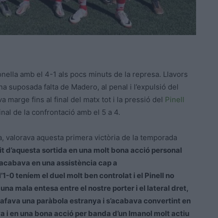
nella amb el 4-1 als pocs minuts de la represa. Llavors
una suposada falta de Madero, al penal i l’expulsió del
 marge fins al final del matx tot i la pressió del
Pinell
inal de la confrontació amb el 5 a 4.
a, valorava aquesta primera victòria de la temporada
uit d’aquesta sortida en una molt bona acció personal
, acabava en una assistència cap a
’1-0 teníem el duel molt ben controlat i el Pinell no
na mala entesa entre el nostre porter i el lateral dret,
gafava una paràbola estranya i s’acabava convertint en
iva i en una bona acció per banda d’un Imanol molt actiu