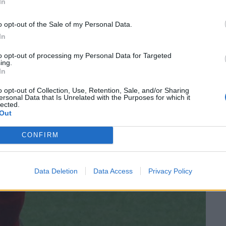
 Amonestacions per a Piqué (41’), Pere Martinez (54’),
In
tma (85’) dels flixancos i per a Marc Vallespí (16’), Salva
o opt-out of the Sale of my Personal Data.
In
 (26’); 3-1, Imanol (45’); 4-1, Imanol (49’); 4-2, Salva (p)
to opt-out of processing my Personal Data for Targeted
ing.
hn (87’).
In
o opt-out of Collection, Use, Retention, Sale, and/or Sharing
ersonal Data that Is Unrelated with the Purposes for which it
lected.
Out
rnada de lliga al grup divuitè de tercera catalana, clicant
CONFIRM
Data Deletion
Data Access
Privacy Policy