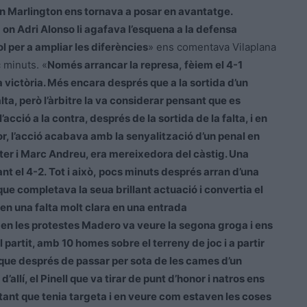
on Marlington ens tornava a posar en avantatge.
on Adri Alonso li agafava l’esquena a la defensa
ol per a ampliar les diferències
» ens comentava Vilaplana
 minuts. «
Només arrancar la represa, fèiem el 4-1
a victòria. Més encara després que a la sortida d’un
ta, però l’àrbitre la va considerar pensant que es
acció a la contra, després de la sortida de la falta, i en
or, l’acció acabava amb la senyalització d’un penal en
nter i Marc Andreu, era mereixedora del càstig. Una
nt el 4-2. Tot i això, pocs minuts després arran d’una
ue completava la seua brillant actuació i convertia el
en una falta molt clara en una entrada
, en les protestes Madero va veure la segona groga i ens
 partit, amb 10 homes sobre el terreny de joc i a partir
que després de passar per sota de les cames d’un
’allí, el Pinell que va tirar de punt d’honor i natros ens
ant que tenia targeta i en veure com estaven les coses