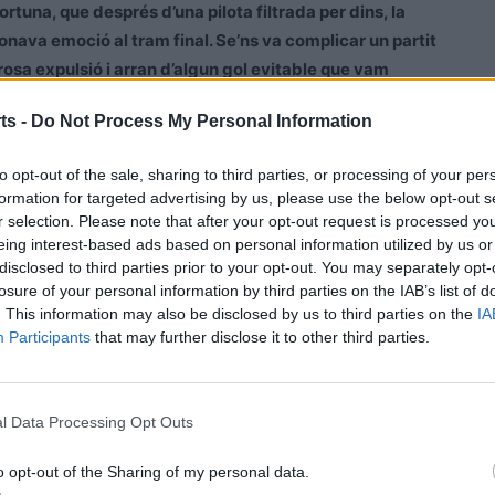
ortuna, que després d’una pilota filtrada per dins, la
nava emoció al tram final. Se’ns va complicar un partit
osa expulsió i arran d’algun gol evitable que vam
a la temporada
» sentenciava el segon entrenador del
ts -
Do Not Process My Personal Information
to opt-out of the sale, sharing to third parties, or processing of your per
formation for targeted advertising by us, please use the below opt-out s
r selection. Please note that after your opt-out request is processed y
eing interest-based ads based on personal information utilized by us or
disclosed to third parties prior to your opt-out. You may separately opt-
losure of your personal information by third parties on the IAB’s list of
. This information may also be disclosed by us to third parties on the
IA
tínez, Gerard Anguera, Marlington (Arnau, 79’), Piqué,
Participants
that may further disclose it to other third parties.
ochini, 45’), Guillem, Pintilié (Illias, 45’), Álex
l Data Processing Opt Outs
a (Gordo, 67’), Johan.
o opt-out of the Sharing of my personal data.