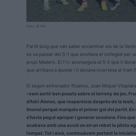
Foto: JE Flix
Partit boig que van saber encaminar els de la Vento
es va passar del 5-1 que anul·lava el col·legiat per 
propi Madero. El
Flix
aconseguia el 5-2 que li donava
que arribava a ajustar i li donava incertesa al tram f
El segon entrenador flixanco, Joan Miquel Vilaplan
«
vam sortir ben posats sobre el terreny de joc. Fr
d’Adri Alonso, que reapareixia després de la lesió
Imanol perquè marqués el primer gol del partit. En l
s’havia pogut apropar i generar ocasions. Fins que u
acabava amb una acció on en un rebot la pilota a
l’empat. Tot i això, continuàvem portant la iniciat