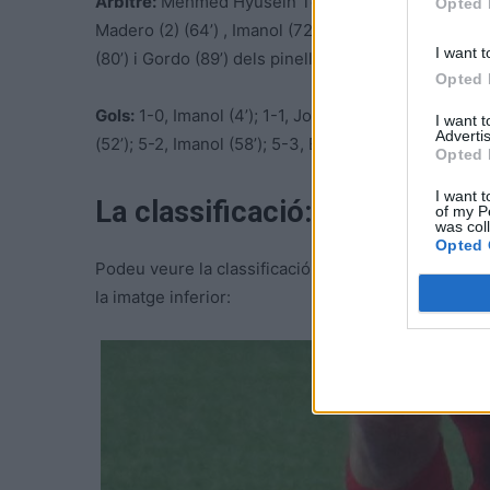
Àrbitre:
Mehmed Hyusein Topchu, del comité ebrenc.
Opted 
Madero (2) (64’) , Imanol (72’), Marlington (73’) i Ya
I want t
(80’) i Gordo (89’) dels pinellans.
Opted 
Gols:
1-0, Imanol (4’); 1-1, John (14’); 2-1, Marlington
I want 
Advertis
(52’); 5-2, Imanol (58’); 5-3, El Kochini (78’); 5-4, Jo
Opted 
I want t
La classificació:
of my P
was col
Opted 
Podeu veure la classificació després de la segona jo
la imatge inferior: