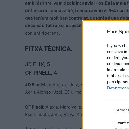
amb l’àrbitre, vam decidir canviar-los. En la mala f
defensa no tancava bé, i encaixàvem el 5-4 que do
que teníem molt ben controlat, després d’una rigor
encaixar. Tot i això, és positiu arrancar així a cas
Ebre Spor
conjunt riberenc.
If you wish 
FITXA TÈCNICA:
sensitive in
confirm you
JD FLIX
, 5
continue se
information 
CF PINELL, 4
further disc
participants
JD Flix:
Marc Andreu, Jusi, Madero, Nacho, Pere Mar
Downstream 
Adria Alonso (Joel, 65’), Imanol, Yatma (Arnau, 86’).
CF Pinell:
Alexis, Marc Vallespí (Aitor, 45’), Biel (El K
Persona
Escarihuela, John, Salva, Khalid (Sancho, 88’), Moy
I want t