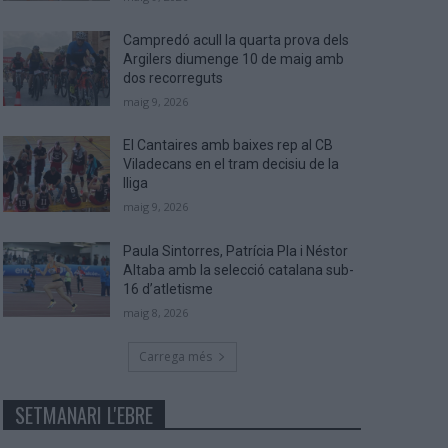
Campredó acull la quarta prova dels
Argilers diumenge 10 de maig amb
dos recorreguts
maig 9, 2026
El Cantaires amb baixes rep al CB
Viladecans en el tram decisiu de la
lliga
maig 9, 2026
Paula Sintorres, Patrícia Pla i Néstor
Altaba amb la selecció catalana sub-
16 d’atletisme
maig 8, 2026
Carrega més
SETMANARI L'EBRE