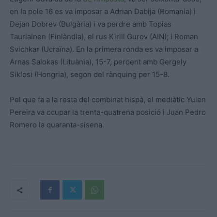
en la pole 16 es va imposar a Adrian Dabija (Romania) i
Dejan Dobrev (Bulgària) i va perdre amb Topias
Tauriainen (Finlàndia), el rus Kirill Gurov (AIN); i Roman
Svichkar (Ucraïna). En la primera ronda es va imposar a
Arnas Salokas (Lituània), 15-7, perdent amb Gergely
Siklosi (Hongria), segon del rànquing per 15-8.
Pel que fa a la resta del combinat hispà, el mediàtic Yulen
Pereira va ocupar la trenta-quatrena posició i Juan Pedro
Romero la quaranta-sisena.