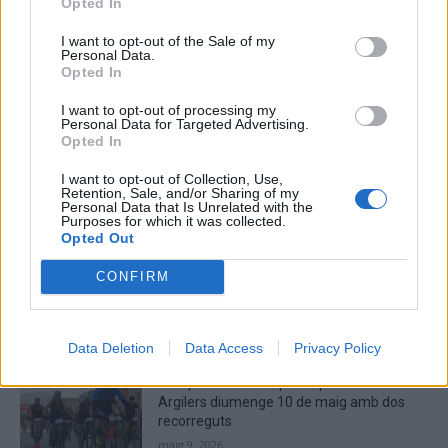
Opted In
Captcha
8 - 4 = ?
I want to opt-out of the Sale of my
Personal Data.
Opted In
Please
enter
I want to opt-out of processing my
Personal Data for Targeted Advertising.
the
Opted In
characters
shown
I want to opt-out of Collection, Use,
in
Retention, Sale, and/or Sharing of my
Personal Data that Is Unrelated with the
the
ÚLTIMES NOTÍCIES
Purposes for which it was collected.
CAPTCHA
Opted Out
to
La Cursa de l’Aldea segona d’etiqueta d’or
verify
CONFIRM
de la Running Sèries Terres de l’Ebre
that
maig 9, 2026
you
are
Data Deletion
Data Access
Privacy Policy
human.
Campredó acull la quarta prova dels
Argilers diumenge 10 de maig amb dos
recorreguts
maig 9, 2026