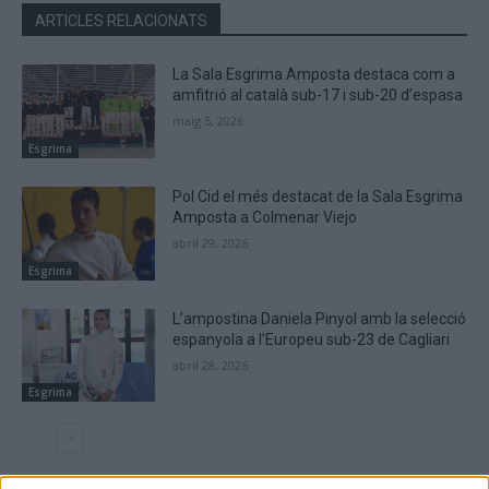
ARTICLES RELACIONATS
La Sala Esgrima Amposta destaca com a
amfitrió al català sub-17 i sub-20 d’espasa
maig 5, 2026
Esgrima
Pol Cid el més destacat de la Sala Esgrima
Amposta a Colmenar Viejo
abril 29, 2026
Esgrima
L’ampostina Daniela Pinyol amb la selecció
espanyola a l’Europeu sub-23 de Cagliari
abril 28, 2026
Esgrima