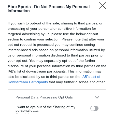
DEIXA UNA RESPOSTA
Ebre Sports -
Do Not Process My Personal
Information
If you wish to opt-out of the sale, sharing to third parties, or
processing of your personal or sensitive information for
targeted advertising by us, please use the below opt-out
section to confirm your selection. Please note that after your
opt-out request is processed you may continue seeing
interest-based ads based on personal information utilized by
us or personal information disclosed to third parties prior to
Comentari:
your opt-out. You may separately opt-out of the further
No
disclosure of your personal information by third parties on the
IAB’s list of downstream participants. This information may
Co
also be disclosed by us to third parties on the
IAB’s List of
ele
Downstream Participants
that may further disclose it to other
third parties.
Llo
we
Personal Data Processing Opt Outs
Deseu el meu nom, el correu electrònic i el lloc web en
I want to opt-out of the Sharing of my
personal data.
aquest navegador per a la propera vegada que comenti.