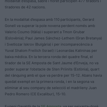
modalitat d’espasa, sabre i floret participen 477 tiradors i
tiradores de 42 nacions.
En la modalitat d’espasa amb 110 participants, Gerard
Gonell va superar la pole novena perdent només amb
Valerio Coumo (Itàlia) i superant a Tmon Grubar
(Eslovènia); Paul James Sánchez-Lethem (Gran Bretanya)
i Svetlozar Iskrov (Bulgària) i per incomparecència a
Yuval Shalom Freilich (Israel) i Leonardas Kalininas per
baixa mèdica. En la tercera ronda del quadre final, el
tirador de la SE Amposta de Sant Jaume d’Enveja, no va
poder superar l’obstacle de Sten Priinits (Estònia), quart
del rànquing amb el que va perdre per 15-12. Abans havia
quedat exempt en la primera ronda, i en la segona va
eliminar al seu company de selecció el madrileny Juan
Pedro Romero (CE Excalibur), 15-10.
Eugeni Gavaldà de la
SE Amposta
, va ser seixanta-dosè,