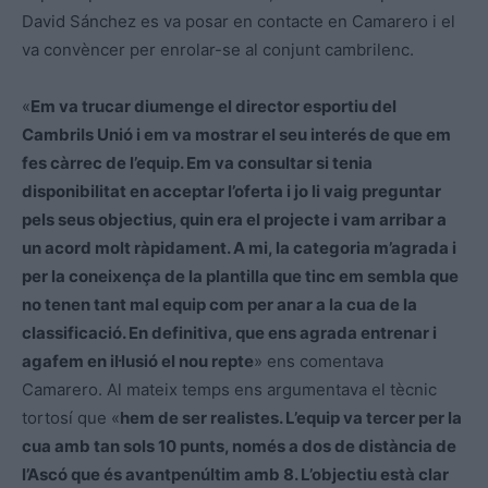
David Sánchez es va posar en contacte en Camarero i el
va convèncer per enrolar-se al conjunt cambrilenc.
«
Em va trucar diumenge el director esportiu del
Cambrils Unió i em va mostrar el seu interés de que em
fes càrrec de l’equip. Em va consultar si tenia
disponibilitat en acceptar l’oferta i jo li vaig preguntar
pels seus objectius, quin era el projecte i vam arribar a
un acord molt ràpidament. A mi, la categoria m’agrada i
per la coneixença de la plantilla que tinc em sembla que
no tenen tant mal equip com per anar a la cua de la
classificació. En definitiva, que ens agrada entrenar i
agafem en il·lusió el nou repte
» ens comentava
Camarero. Al mateix temps ens argumentava el tècnic
tortosí que «
hem de ser realistes. L’equip va tercer per la
cua amb tan sols 10 punts, només a dos de distància de
l’Ascó que és avantpenúltim amb 8. L’objectiu està clar