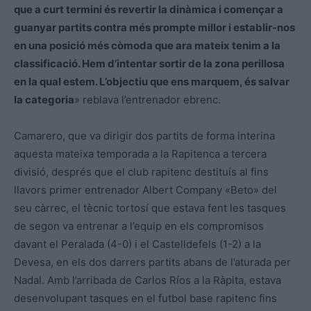
que a curt termini és revertir la dinàmica i començar a
guanyar partits contra més prompte millor i establir-nos
en una posició més còmoda que ara mateix tenim a la
classificació. Hem d’intentar sortir de la zona perillosa
en la qual estem. L’objectiu que ens marquem, és salvar
la categoria
» reblava l’entrenador ebrenc.
Camarero, que va dirigir dos partits de forma interina
aquesta mateixa temporada a la Rapitenca a tercera
divisió, després que el club rapitenc destituís al fins
llavors primer entrenador Albert Company «Beto» del
seu càrrec, el tècnic tortosí que estava fent les tasques
de segon va entrenar a l’equip en els compromisos
davant el Peralada (4-0) i el Castelldefels (1-2) a la
Devesa, en els dos darrers partits abans de l’aturada per
Nadal. Amb l’arribada de Carlos Ríos a la Ràpita, estava
desenvolupant tasques en el futbol base rapitenc fins