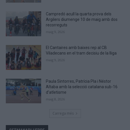
are
human.
Campredó acull la quarta prova dels
Argilers diumenge 10 de maig amb dos
recorreguts
maig 9, 2026
El Cantaires amb baixes rep al CB
Viladecans en el tram decisiu de la lliga
maig 9, 2026
Paula Sintorres, Patrícia Pla i Néstor
Altaba amb la selecció catalana sub-16
d’atletisme
maig 8, 2026
Carrega més