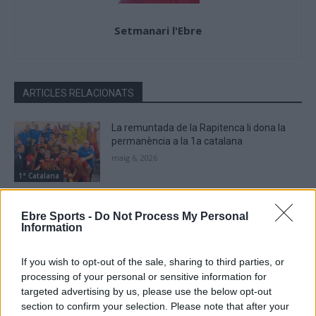
Setmanari l'Ebre
ARTICLES RELACIONATS
La remuntada de la Rapitenca li dona la
permanència a la 1a catalana
maig 6, 2026
1ª Catalana
El FC Ascó segella la permanència a la
Ebre Sports -
Do Not Process My Personal
primera catalana
Information
abril 25, 2026
1ª Catalana
If you wish to opt-out of the sale, sharing to third parties, or
processing of your personal or sensitive information for
Una victòria separa la Rapitenca de la
targeted advertising by us, please use the below opt-out
salvació matemàtica a la categoria
section to confirm your selection. Please note that after your
abril 25, 2026