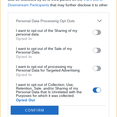
Downstream Participants
that may further disclose it to other
third parties.
Comentari:
Personal Data Processing Opt Outs
No
I want to opt-out of the Sharing of my
personal data.
Co
Opted In
ele
I want to opt-out of the Sale of my
Llo
Personal Data.
Opted In
we
I want to opt-out of processing my
Deseu el meu nom, el correu electrònic i el lloc web en
Personal Data for Targeted Advertising.
aquest navegador per a la propera vegada que comenti.
Opted In
Captcha
6 * 5 = ?
I want to opt-out of Collection, Use,
Retention, Sale, and/or Sharing of my
Personal Data that Is Unrelated with the
Purposes for which it was collected.
Please
Opted Out
enter
the
CONFIRM
characters