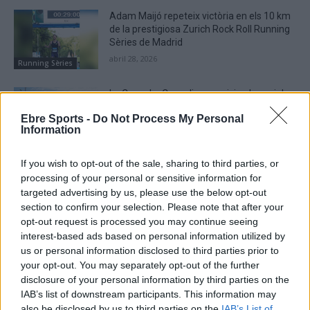
Adam Maijó repeteix victòria en els 10 km
de la prestigiosa Zurich Rock Roll Running
Sèries de Madrid
abril 28, 2026
Running Sèries
La Cursa Lo Caspolino propicia el canvi de
líders a la general de la Running Sèries
Ebre Sports -
Do Not Process My Personal
Terres de l’Ebre
Information
abril 21, 2026
Running Sèries
If you wish to opt-out of the sale, sharing to third parties, or
processing of your personal or sensitive information for
targeted advertising by us, please use the below opt-out
section to confirm your selection. Please note that after your
DEIXA UNA RESPOSTA
opt-out request is processed you may continue seeing
interest-based ads based on personal information utilized by
us or personal information disclosed to third parties prior to
your opt-out. You may separately opt-out of the further
disclosure of your personal information by third parties on the
IAB’s list of downstream participants. This information may
also be disclosed by us to third parties on the
IAB’s List of