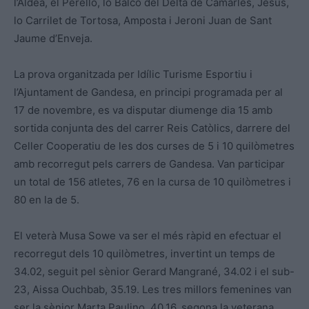
l’Aldea, el Perelló, lo Balcó del Delta de Camarles, Jesús,
lo Carrilet de Tortosa, Amposta i Jeroni Juan de Sant
Jaume d’Enveja.
La prova organitzada per Idílic Turisme Esportiu i
l’Ajuntament de Gandesa, en principi programada per al
17 de novembre, es va disputar diumenge dia 15 amb
sortida conjunta des del carrer Reis Catòlics, darrere del
Celler Cooperatiu de les dos curses de 5 i 10 quilòmetres
amb recorregut pels carrers de Gandesa. Van participar
un total de 156 atletes, 76 en la cursa de 10 quilòmetres i
80 en la de 5.
El veterà Musa Sowe va ser el més ràpid en efectuar el
recorregut dels 10 quilòmetres, invertint un temps de
34.02, seguit pel sènior Gerard Mangrané, 34.02 i el sub-
23, Aissa Ouchbab, 35.19. Les tres millors femenines van
ser la sènior Marta Paulino, 40.16, segona la veterana