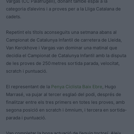
Vargas (CC Palafrugell), donant també espai a la
categoria d’alevins i a proves per a la Lliga Catalana de
cadets.
Repetint els títols aconseguits una setmana abans al
Campionat de Catalunya Infantil de carretera de Lleida,
Van Kerckhove i Vargas van dominar una matinal que
decidia el Campionat de Catalunya Infantil amb la disputa
de les proves de 250 metres sortida parada, velocitat,
scratch i puntuació.
El representant de la
Penya Ciclista Baix Ebre
, Hugo
Marrasé, va pujar al tercer esglaó del podi, després de
finalitzar entre els tres primers en totes les proves, amb
segona posició en scratch i òmnium, i tercera en sortida-
parada i puntuació.
Van completar la bona actuació de l’equip tortosí, Aleix