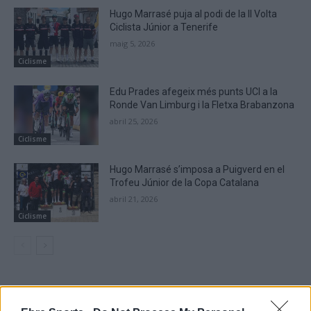
Hugo Marrasé puja al podi de la II Volta
Ciclista Júnior a Tenerife
maig 5, 2026
Ciclisme
Edu Prades afegeix més punts UCI a la
Ronde Van Limburg i la Fletxa Brabanzona
abril 25, 2026
Ciclisme
Hugo Marrasé s’imposa a Puigverd en el
Trofeu Júnior de la Copa Catalana
abril 21, 2026
Ciclisme
DEIXA UNA RESPOSTA