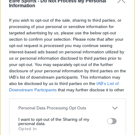
Ebre Sports -
Do Not Process My Personal
Information
If you wish to opt-out of the sale, sharing to third parties, or
processing of your personal or sensitive information for
targeted advertising by us, please use the below opt-out
section to confirm your selection. Please note that after your
opt-out request is processed you may continue seeing
interest-based ads based on personal information utilized by
Comentari:
us or personal information disclosed to third parties prior to
No
your opt-out. You may separately opt-out of the further
disclosure of your personal information by third parties on the
Co
IAB’s list of downstream participants. This information may
ele
also be disclosed by us to third parties on the
IAB’s List of
Downstream Participants
that may further disclose it to other
Llo
third parties.
we
Personal Data Processing Opt Outs
Deseu el meu nom, el correu electrònic i el lloc web en
aquest navegador per a la propera vegada que comenti.
I want to opt-out of the Sharing of my
personal data.
Opted In
Captcha
7 - 5 = ?