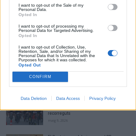
I want to opt-out of the Sale of my
Personal Data.
Please
Opted In
enter
the
I want to opt-out of processing my
Personal Data for Targeted Advertising.
characters
Opted In
shown
in
I want to opt-out of Collection, Use,
the
Retention, Sale, and/or Sharing of my
ÚLTIMES NOTÍCIES
Personal Data that Is Unrelated with the
CAPTCHA
Purposes for which it was collected.
to
Opted Out
La Cursa de l’Aldea segona d’etiqueta d’or
verify
de la Running Sèries Terres de l’Ebre
that
CONFIRM
maig 9, 2026
you
are
human.
Data Deletion
Data Access
Privacy Policy
Campredó acull la quarta prova dels
Argilers diumenge 10 de maig amb dos
recorreguts
maig 9, 2026