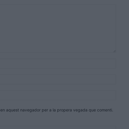
Nom:*
Correu
electrò
Lloc
web:
eb en aquest navegador per a la propera vegada que comenti.