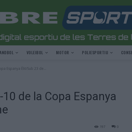
ANDBOL
VOLEIBOL
MOTOR
POLIESPORTIU
CONSE
opa Espanya Èlit/Sub 23 de...
p-10 de la Copa Espanya
me
197
0