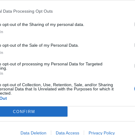
l Data Processing Opt Outs
o opt-out of the Sharing of my personal data.
In
o opt-out of the Sale of my Personal Data.
Article següent
In
Ferran Ferré domina a Almacelles i és nou líder sènior
de la Lliga Catalana de motocròs
to opt-out of processing my Personal Data for Targeted
ing.
In
o opt-out of Collection, Use, Retention, Sale, and/or Sharing
ersonal Data that Is Unrelated with the Purposes for which it
lected.
Out
CONFIRM
Data Deletion
Data Access
Privacy Policy