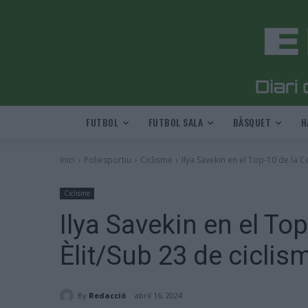
FUTBOL
FUTBOL SALA
BÀSQUET
H
Inici
Poliesportiu
Ciclisme
Ilya Savekin en el Top-10 de la C
Ciclisme
Ilya Savekin en el To
Èlit/Sub 23 de ciclis
By
Redacció
abril 16, 2024