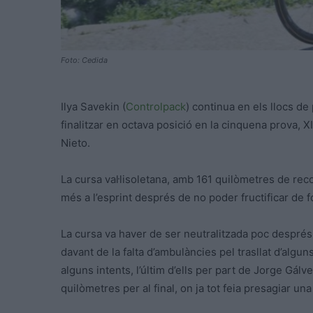
Foto: Cedida
Ilya Savekin (
Controlpack
) continua en els llocs de
finalitzar en octava posició en la cinquena prova, 
Nieto.
La cursa val·lisoletana, amb 161 quilòmetres de reco
més a l’esprint després de no poder fructificar de 
La cursa va haver de ser neutralitzada poc després
davant de la falta d’ambulàncies pel trasllat d’algun
alguns intents, l’últim d’ells per part de Jorge Gá
quilòmetres per al final, on ja tot feia presagiar un