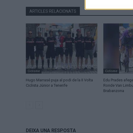
ARTICLES RELACIONATS
Ciclisme
Ciclisme
Hugo Marrasé puja al podi de la II Volta
Edu Prades afege
Ciclista Júnior a Tenerife
Ronde Van Limburg
Brabanzona
DEIXA UNA RESPOSTA