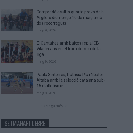
Campredó acull la quarta prova dels
Argilers diumenge 10 de maig amb
dos recorreguts
maig 9, 2026
El Cantaires amb baixes rep al CB
Viladecans en el tram decisiu de la
lliga
maig 9, 2026
Paula Sintorres, Patrícia Pla i Néstor
Altaba amb la selecció catalana sub-
16 d’atletisme
maig 8, 2026
Carrega més
SETMANARI L'EBRE