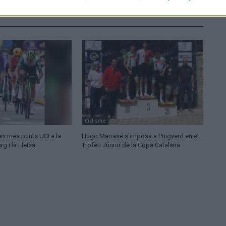
Ciclisme
ix més punts UCI a la
Hugo Marrasé s’imposa a Puigverd en el
 i la Fletxa
Trofeu Júnior de la Copa Catalana