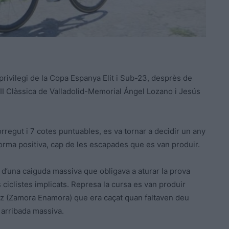
 privilegi de la Copa Espanya Elit i Sub-23, desprès de
XIII Clàssica de Valladolid-Memorial Ángel Lozano i Jesús
rregut i 7 cotes puntuables, es va tornar a decidir un any
forma positiva, cap de les escapades que es van produir.
 d’una caiguda massiva que obligava a aturar la prova
s ciclistes implicats. Represa la cursa es van produir
lvez (Zamora Enamora) que era caçat quan faltaven deu
a arribada massiva.