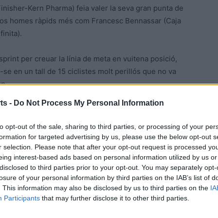
(Finisher-Kern Pharma) feia valer la seva gran punta de
 dos homes ràpids més com Francesc Bennassar (Caja
inita).
print per creuar la línia de meta en vuitena posició,
t-se en un tall de 15 ciclistes molt perillós que no va
up.
ts -
Do Not Process My Personal Information
 primer lloc de la classificació general amb un total de
eri l’equador de la competició a la Clàssica Ciutat de
to opt-out of the sale, sharing to third parties, or processing of your per
r als representants del Cortizo, Francesc Bennassar, 311
formation for targeted advertising by us, please use the below opt-out s
t, és el txec Vojtech Kmínek també del Cortizo).
r selection. Please note that after your opt-out request is processed y
eing interest-based ads based on personal information utilized by us or
disclosed to third parties prior to your opt-out. You may separately opt-
l Top-10, ocupant l’octava posició amb 213 punts, i és
losure of your personal information by third parties on the IAB’s list of
. This information may also be disclosed by us to third parties on the
IA
Participants
that may further disclose it to other third parties.