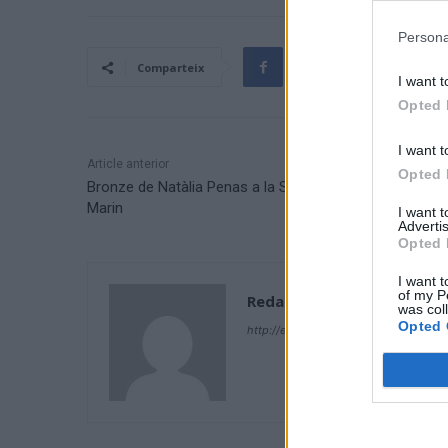
Persona
Comparteix
I want t
Opted 
I want t
Article anterior
Opted 
Bronze de Natàlia Penas a la Supercopa d’Espanya a
Marin
I want 
Advertis
Opted 
I want t
of my P
Redacció
was col
Opted 
http://ebresports.cat