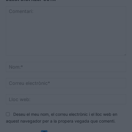
Comentari:
No
Co
ele
Llo
we
Deseu el meu nom, el correu electrònic i el lloc web en
aquest navegador per a la propera vegada que comenti.