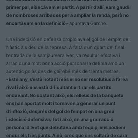
primer pal, aixecàvem el partit. A partir d’allí, vam gaudir
de nombroses arribades per a ampliar la renda, però no
encertàvem en la definició
» apuntava Garcho.
Una indecisió en defensa propiciava el gol de l’empat del
Nàstic als deu de la represa. A falta d’un quart del final
l’entrada de la santjaumera Ivet, va resultar efectiva i
arran d’una molt bona acció personal la definia amb un
autèntic golàs des de gairebé més de trenta metres.
«
Este any, s’està notant més el no ser resolutius a l’àrea
rival i això ens està dificultant el tirar els partits
endavant. No obstant això, els relleus de la banqueta
ens han aportat molt i tornaven a generar un punt
d’inflexió, després del gol de l’empat en una greu
indecisió defensiva. Tot i això, en una gran acció
personal d’Ivet que debutava amb l’equip, ens podíem
endur els tres punts. Això, crec que ens soltarà de cara