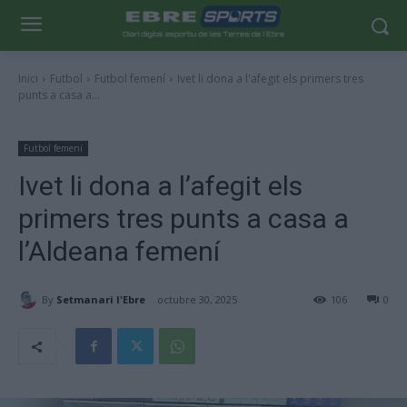
Inici
Futbol
Futbol femení
Ivet li dona a l'afegit els primers tres
punts a casa a...
Futbol femení
Ivet li dona a l’afegit els
primers tres punts a casa a
l’Aldeana femení
By
Setmanari l'Ebre
octubre 30, 2025
106
0