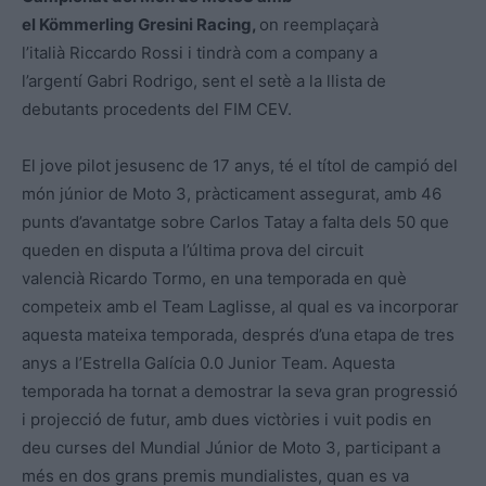
el Kömmerling Gresini Racing,
on reemplaçarà
l’italià Riccardo Rossi i tindrà com a company a
l’argentí Gabri Rodrigo, sent el setè a la llista de
debutants procedents del FIM CEV.
El jove pilot jesusenc de 17 anys, té el títol de campió del
món júnior de Moto 3, pràcticament assegurat, amb 46
punts d’avantatge sobre Carlos Tatay a falta dels 50 que
queden en disputa a l’última prova del circuit
valencià Ricardo Tormo, en una temporada en què
competeix amb el Team Laglisse, al qual es va incorporar
aquesta mateixa temporada, després d’una etapa de tres
anys a l’Estrella Galícia 0.0 Junior Team. Aquesta
temporada ha tornat a demostrar la seva gran progressió
i projecció de futur, amb dues victòries i vuit podis en
deu curses del Mundial Júnior de Moto 3, participant a
més en dos grans premis mundialistes, quan es va