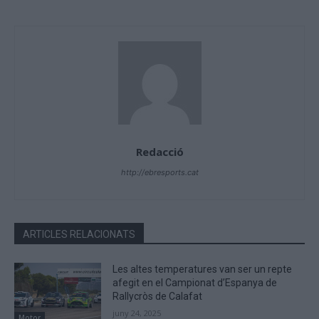
Redacció
http://ebresports.cat
ARTICLES RELACIONATS
Les altes temperatures van ser un repte
afegit en el Campionat d’Espanya de
Rallycròs de Calafat
juny 24, 2025
Motor