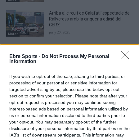
Arriba al circuit de Calafat l’espectacle del
Rallycross amb la cinquena edició del
CERX
juny 20, 2025
Motor
El calero Marc Beltran revalida el títol de
campió d’Espanya de Kàrting
Ebre Sports -
Do Not Process My Personal
gener 1, 2025
Information
Motor
If you wish to opt-out of the sale, sharing to third parties, or
processing of your personal or sensitive information for
targeted advertising by us, please use the below opt-out
section to confirm your selection. Please note that after your
opt-out request is processed you may continue seeing
DEIXA UNA RESPOSTA
interest-based ads based on personal information utilized by
us or personal information disclosed to third parties prior to
your opt-out. You may separately opt-out of the further
disclosure of your personal information by third parties on the
IAB’s list of downstream participants. This information may