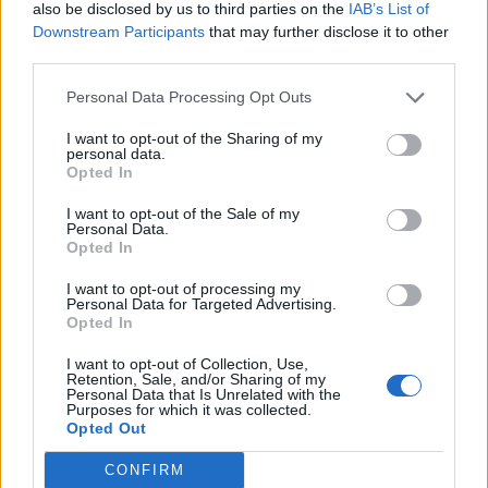
also be disclosed by us to third parties on the
IAB’s List of
Downstream Participants
that may further disclose it to other
third parties.
Comentari:
Personal Data Processing Opt Outs
No
I want to opt-out of the Sharing of my
personal data.
Opted In
Co
ele
I want to opt-out of the Sale of my
Personal Data.
Llo
Opted In
we
I want to opt-out of processing my
Deseu el meu nom, el correu electrònic i el lloc web en
Personal Data for Targeted Advertising.
Opted In
aquest navegador per a la propera vegada que comenti.
I want to opt-out of Collection, Use,
Captcha
7 - 2 = ?
Retention, Sale, and/or Sharing of my
Personal Data that Is Unrelated with the
Purposes for which it was collected.
Opted Out
Please
enter
CONFIRM
the