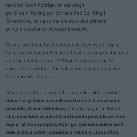
lesionar Gabri Rodrigo, en ser elegit
pel Gresini Racing per córrer a Red Bull Ring i
Silverstone, on va sumar els seus dos primers
punts en acabar en catorzena posició.
El seu rendiment ha convençut els tècnics de l’equip
italià, i reemplaçarà Riccardo Rossi, que en principi tenia
contracte també per al 2020 però que va trigar 13
carreres en puntuar i tan sols suma cinc punts havent fet
la temporada completa.
Alcoba, va rebre la proposta amb molta alegria
«Vull
donar les gràcies a aquells que han fet el meu somni
possible, Gresini i Monlau»,
i espera seguir millorant.
«La meua idea és aprendre el màxim possible del meu
equip i el meu company Rodrigo, que sens dubte serà
dels pilots a batre i candidat al Mundial. Jo confio a