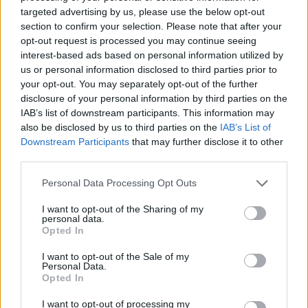
juny 20, 2025
targeted advertising by us, please use the below opt-out
Motor
section to confirm your selection. Please note that after your
opt-out request is processed you may continue seeing
El calero Marc Beltran revalida el títol de
campió d’Espanya de Kàrting
interest-based ads based on personal information utilized by
us or personal information disclosed to third parties prior to
gener 1, 2025
your opt-out. You may separately opt-out of the further
Motor
disclosure of your personal information by third parties on the
IAB’s list of downstream participants. This information may
also be disclosed by us to third parties on the
IAB’s List of
Downstream Participants
that may further disclose it to other
third parties.
DEIXA UNA RESPOSTA
Personal Data Processing Opt Outs
I want to opt-out of the Sharing of my
personal data.
Opted In
I want to opt-out of the Sale of my
Personal Data.
Opted In
Comentari:
I want to opt-out of processing my