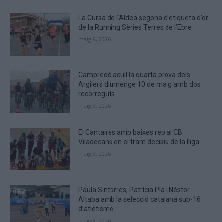
CAPTCHA
to
La Cursa de l’Aldea segona d’etiqueta d’or
verify
de la Running Sèries Terres de l’Ebre
that
maig 9, 2026
you
are
human.
Campredó acull la quarta prova dels
Argilers diumenge 10 de maig amb dos
recorreguts
maig 9, 2026
El Cantaires amb baixes rep al CB
Viladecans en el tram decisiu de la lliga
maig 9, 2026
Paula Sintorres, Patrícia Pla i Néstor
Altaba amb la selecció catalana sub-16
d’atletisme
maig 8, 2026