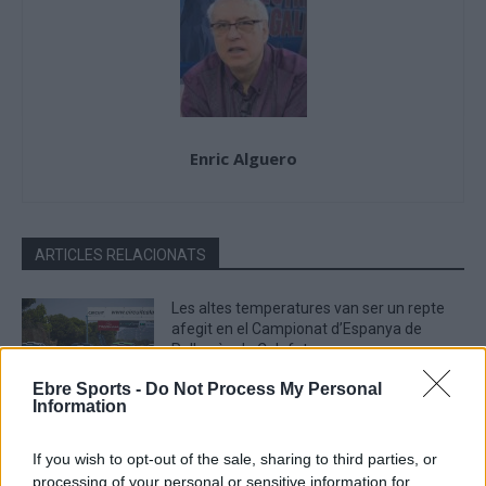
Enric Alguero
ARTICLES RELACIONATS
Les altes temperatures van ser un repte
afegit en el Campionat d’Espanya de
Rallycròs de Calafat
juny 24, 2025
Motor
Ebre Sports -
Do Not Process My Personal
Information
Arriba al circuit de Calafat l’espectacle del
Rallycross amb la cinquena edició del
If you wish to opt-out of the sale, sharing to third parties, or
CERX
processing of your personal or sensitive information for