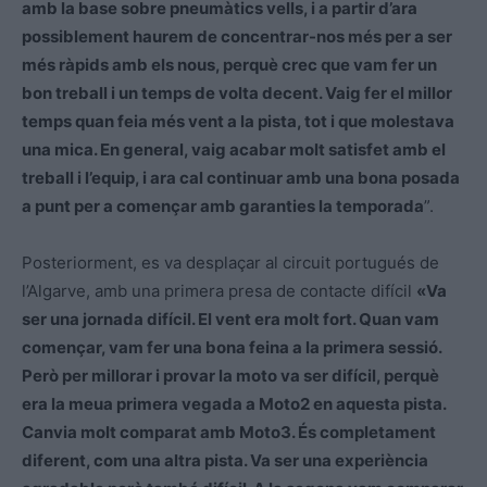
amb la base sobre pneumàtics vells, i a partir d’ara
possiblement haurem de concentrar-nos més per a ser
més ràpids amb els nous, perquè crec que vam fer un
bon treball i un temps de volta decent. Vaig fer el millor
temps quan feia més vent a la pista, tot i que molestava
una mica. En general, vaig acabar molt satisfet amb el
treball i l’equip, i ara cal continuar amb una bona posada
a punt per a començar amb garanties la temporada
”.
Posteriorment, es va desplaçar al circuit portugués de
l’Algarve, amb una primera presa de contacte difícil
«Va
ser una jornada difícil. El vent era molt fort. Quan vam
començar, vam fer una bona feina a la primera sessió.
Però per millorar i provar la moto va ser difícil, perquè
era la meua primera vegada a Moto2 en aquesta pista.
Canvia molt comparat amb Moto3. És completament
diferent, com una altra pista. Va ser una experiència