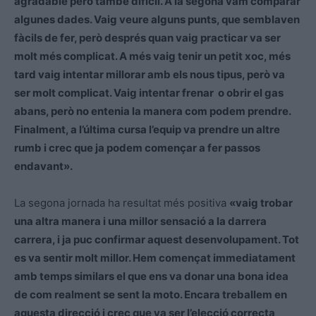
agradable però també difícil. A la segona vam comparar
algunes dades. Vaig veure alguns punts, que semblaven
fàcils de fer, però després quan vaig practicar va ser
molt més complicat. A més vaig tenir un petit xoc, més
tard vaig intentar millorar amb els nous tipus, però va
ser molt complicat. Vaig intentar frenar o obrir el gas
abans, però no entenia la manera com podem prendre.
Finalment, a l’última cursa l’equip va prendre un altre
rumb i crec que ja podem començar a fer passos
endavant».
La segona jornada ha resultat més positiva
«vaig trobar
una altra manera i una millor sensació a la darrera
carrera, i ja puc confirmar aquest desenvolupament. Tot
es va sentir molt millor. Hem començat immediatament
amb temps similars el que ens va donar una bona idea
de com realment se sent la moto. Encara treballem en
aquesta direcció i crec que va ser l’elecció correcta