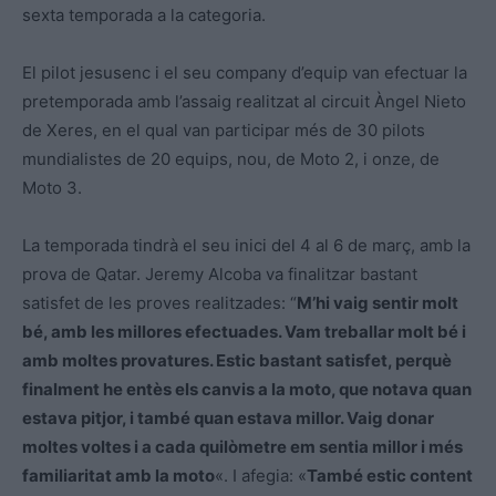
sexta temporada a la categoria.
El pilot jesusenc i el seu company d’equip van efectuar la
pretemporada amb l’assaig realitzat al circuit Àngel Nieto
de Xeres, en el qual van participar més de 30 pilots
mundialistes de 20 equips, nou, de Moto 2, i onze, de
Moto 3.
La temporada tindrà el seu inici del 4 al 6 de març, amb la
prova de Qatar. Jeremy Alcoba va finalitzar bastant
satisfet de les proves realitzades: “
M’hi vaig sentir molt
bé, amb les millores efectuades. Vam treballar molt bé i
amb moltes provatures. Estic bastant satisfet, perquè
finalment he entès els canvis a la moto, que notava quan
estava pitjor, i també quan estava millor. Vaig donar
moltes voltes i a cada quilòmetre em sentia millor i més
familiaritat amb la moto
«. I afegia: «
També estic content