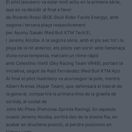
El pilot jesusenc va estar molt actiu en la primera sèrie,
que es va decidir al final a favor
de Ricardo Rossi (BOE Skull Rider Facile Energy), amb
segona i tercera plaça respectivament
per Ayumu Sasaki (Red Bull KTM Tech3),
i Jeremy Alcoba. A la segona sèrie, amb el pis sec tot i la
pluja de la nit anterior, els pilots van sortir amb l’amenaça
d’una nova tempesta, marcant un ritme ràpid
amb Celestino Vietti (Sky Racing Team VR46), portant la
iniciativa, seguit de Raül Fernández (Red Bull KTM Ajo).
Al final el pilot madrileny va aconseguir la pole, mentre
Albert Arenas (Aspar Team), que defensarà el liderat de
la general, compartirà la primera línia de la graella de
sortida, al costat de
John Mc Phee (Petronas Sprinta Racing). En aquesta
ocasió Jeremy Alcoba, sortirà des de la sisena fila, en
acabar en divuitena posició, al perdre posicions en