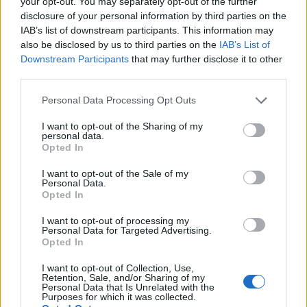
your opt-out. You may separately opt-out of the further
disclosure of your personal information by third parties on the
IAB’s list of downstream participants. This information may
also be disclosed by us to third parties on the
IAB’s List of
Downstream Participants
that may further disclose it to other
third parties.
Personal Data Processing Opt Outs
I want to opt-out of the Sharing of my
personal data.
Comentari:
Opted In
No
I want to opt-out of the Sale of my
Personal Data.
Co
Opted In
ele
I want to opt-out of processing my
Llo
Personal Data for Targeted Advertising.
we
Opted In
Deseu el meu nom, el correu electrònic i el lloc web en
I want to opt-out of Collection, Use,
Retention, Sale, and/or Sharing of my
aquest navegador per a la propera vegada que comenti.
Personal Data that Is Unrelated with the
Purposes for which it was collected.