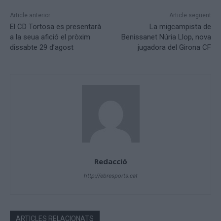
Article anterior
Article següent
El CD Tortosa es presentarà
La migcampista de
a la seua afició el pròxim
Benissanet Núria Llop, nova
dissabte 29 d’agost
jugadora del Girona CF
Redacció
http://ebresports.cat
ARTICLES RELACIONATS