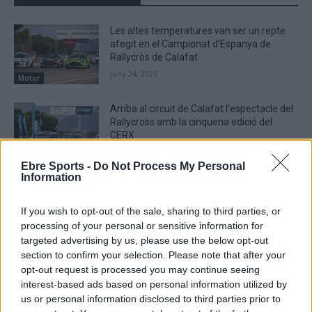
Les altes temperatures van ser un repte
afegit en el Campionat d’Espanya de
Rallycròs de Calafat
juny 24, 2025
Motor
Arriba al circuit de Calafat l’espectacle del
Rallycross amb la cinquena edició del
CERX
juny 20, 2025
Motor
Ebre Sports -
Do Not Process My Personal
Information
El calero Marc Beltran revalida el títol de
campió d’Espanya de Kàrting
If you wish to opt-out of the sale, sharing to third parties, or
gener 1, 2025
processing of your personal or sensitive information for
Motor
targeted advertising by us, please use the below opt-out
section to confirm your selection. Please note that after your
opt-out request is processed you may continue seeing
interest-based ads based on personal information utilized by
us or personal information disclosed to third parties prior to
DEIXA UNA RESPOSTA