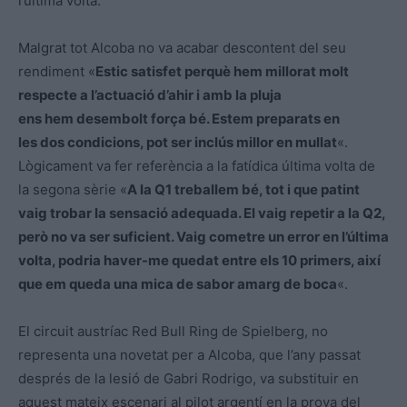
l’última volta.
Malgrat tot Alcoba no va acabar descontent del seu
rendiment «
Estic satisfet perquè hem millorat molt
respecte a l’actuació d’ahir i amb la pluja
ens hem desembolt força bé. Estem preparats en
les dos condicions, pot ser inclús millor en mullat
«.
Lògicament va fer referència a la fatídica última volta de
la segona sèrie «
A la Q1 treballem bé, tot i que patint
vaig trobar la sensació adequada. El vaig repetir a la Q2,
però no va ser suficient. Vaig cometre un error en l’última
volta, podria haver-me quedat entre els 10 primers, així
que em queda una mica de sabor amarg de boca
«.
El circuit austríac Red Bull Ring de Spielberg, no
representa una novetat per a Alcoba, que l’any passat
després de la lesió de Gabri Rodrigo, va substituir en
aquest mateix escenari al pilot argentí en la prova del