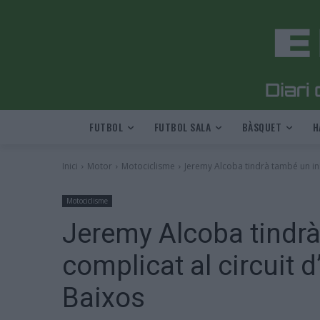
FUTBOL
FUTBOL SALA
BÀSQUET
H
Inici
Motor
Motociclisme
Jeremy Alcoba tindrà també un inic
Motociclisme
Jeremy Alcoba tindrà
complicat al circuit 
Baixos