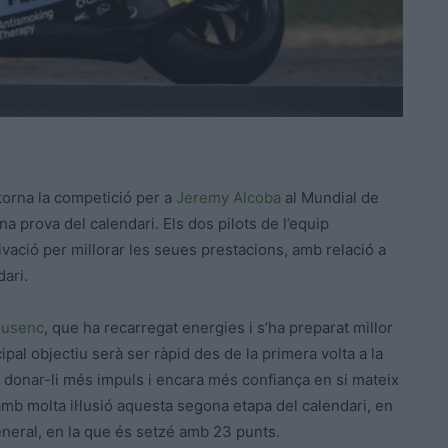
torna la competició per a
Jeremy Alcoba
al Mundial de
 prova del calendari. Els dos pilots de l’equip
ció per millorar les seues prestacions, amb relació a
dari.
susenc
, que ha recarregat energies i s’ha preparat millor
ipal objectiu serà ser ràpid des de la primera volta a la
r donar-li més impuls i encara més confiança en si mateix
mb molta il·lusió aquesta segona etapa del calendari, en
general, en la que és setzé amb 23 punts.