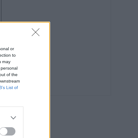
sonal or
ection to
ou may
 personal
out of the
 downstream
B’s List of