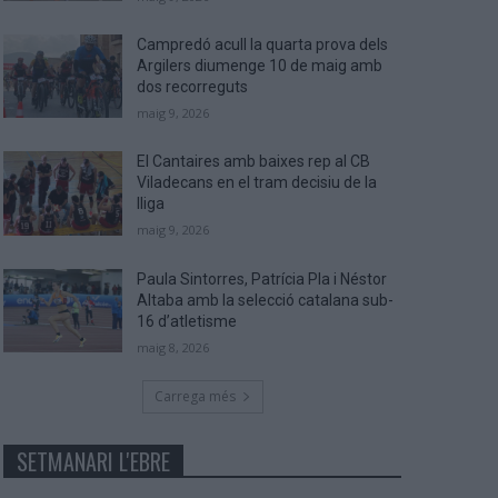
Campredó acull la quarta prova dels
Argilers diumenge 10 de maig amb
dos recorreguts
maig 9, 2026
El Cantaires amb baixes rep al CB
Viladecans en el tram decisiu de la
lliga
maig 9, 2026
Paula Sintorres, Patrícia Pla i Néstor
Altaba amb la selecció catalana sub-
16 d’atletisme
maig 8, 2026
Carrega més
SETMANARI L'EBRE