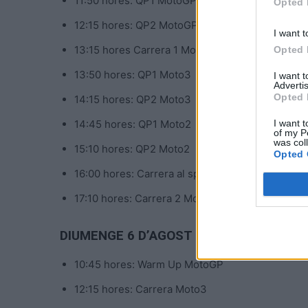
11:50 hores: QP1 MotoGP
Opted 
12:15 hores: QP2 MotoGP
I want t
13:15 hores Carrera 1 MotoE
Opted 
13:50 hores: QP1 Moto3
I want 
Advertis
Opted 
14:15 hores: QP2 Moto3
I want t
14:45 hores: QP1 Moto2
of my P
was col
15:10 hores: QP2 Moto2
Opted 
16:00 hores: Carrera al sprint MotoGP
17:10 hores: Carrera 2 MotoE
DIUMENGE 6 D’AGOST
10:45 hores: Warm Up MotoGP
12:15 hores: Carrera Moto3