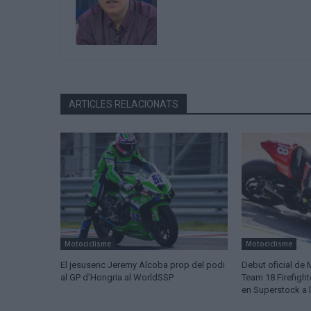
ARTICLES RELACIONATS
Motociclisme
Motociclisme
El jesusenc Jeremy Alcoba prop del podi
Debut oficial de
al GP d’Hongria al WorldSSP
Team 18 Firefigh
en Superstock a 