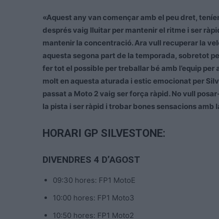
«
Aquest any van començar amb el peu dret, teníe
després vaig lluitar per mantenir el ritme i ser ràp
mantenir la concentració. Ara vull recuperar la vel
aquesta segona part de la temporada, sobretot per
fer tot el possible per treballar bé amb l’equip per
molt en aquesta aturada i estic emocionat per Silve
passat a Moto 2 vaig ser força ràpid. No vull pos
la pista i ser ràpid i trobar bones sensacions amb 
HORARI GP SILVESTONE:
DIVENDRES 4 D’AGOST
09:30 hores: FP1 MotoE
10:00 hores: FP1 Moto3
10:50 hores: FP1 Moto2