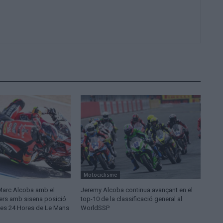
Motociclisme
 Marc Alcoba amb el
Jeremy Alcoba continua avançant en el
ters amb sisena posició
top-10 de la classificació general al
les 24 Hores de Le Mans
WorldSSP