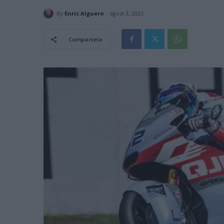
By
Enric Alguero
agost 3, 2023
Comparteix