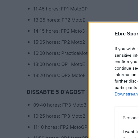
11:45 hores: FP1 MotoGP
13:25 hores: FP2 MotoE
14:15 hores: FP2 Moto3
Ebre Spor
15:05 hores: FP2 Moto2
If you wish 
16:00 hores: PracticeMotoGP
sensitive in
confirm you
18:00 hores: QP1 MotoE
continue se
information 
18:20 hores: QP2 MotoE
further disc
participants
DISSABTE 5 D’AGOST
Downstream 
09:40 hores: FP3 Moto3
10:25 hores: FP3 Moto2
Persona
11:10 hores: FP2 MotoGP
I want t