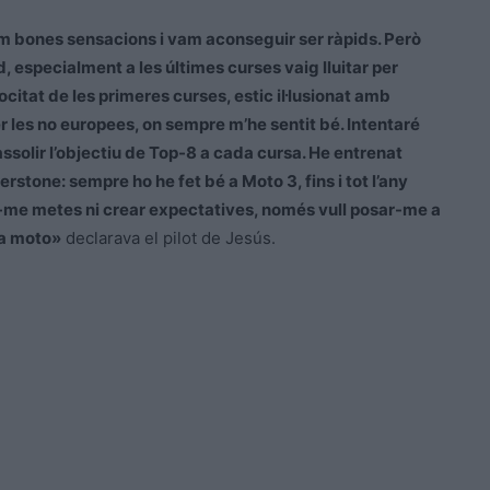
m bones sensacions i vam aconseguir ser ràpids. Però
id, especialment a les últimes curses vaig lluitar per
ocitat de les primeres curses, estic il·lusionat amb
 les no europees, on sempre m’he sentit bé. Intentaré
 assolir l’objectiu de Top-8 a cada cursa. He entrenat
rstone: sempre ho he fet bé a Moto 3, fins i tot l’any
ar-me metes ni crear expectatives, només vull posar-me a
la moto»
declarava el pilot de Jesús.