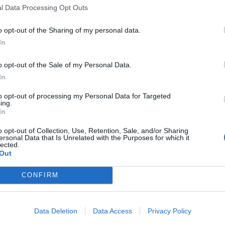
l Data Processing Opt Outs
o opt-out of the Sharing of my personal data.
In
Article següent
o opt-out of the Sale of my Personal Data.
L’estadi municipal Josep Otero acollirà de nou el
In
Torneig Mariano Toha amb un pronòstic incert
to opt-out of processing my Personal Data for Targeted
ing.
In
o opt-out of Collection, Use, Retention, Sale, and/or Sharing
ersonal Data that Is Unrelated with the Purposes for which it
lected.
Out
CONFIRM
Data Deletion
Data Access
Privacy Policy