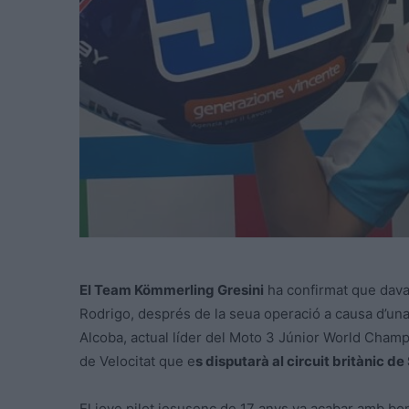
El Team Kömmerling Gresini
ha confirmat que davan
Rodrigo, després de la seua operació a causa d’una
Alcoba, actual líder del Moto 3 Júnior World Champi
de Velocitat que e
s disputarà al circuit britànic de
El jove pilot jesusenc de 17 anys va acabar amb bo