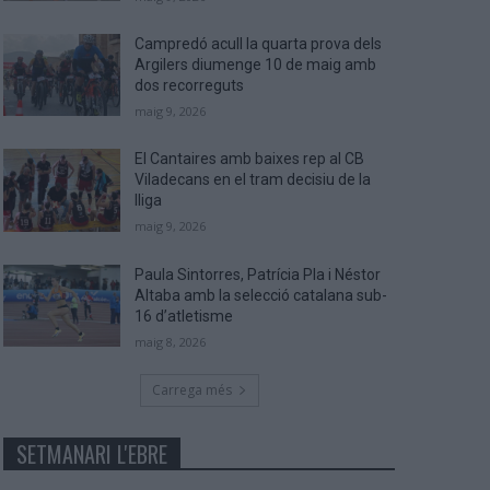
Campredó acull la quarta prova dels
Argilers diumenge 10 de maig amb
dos recorreguts
maig 9, 2026
El Cantaires amb baixes rep al CB
Viladecans en el tram decisiu de la
lliga
maig 9, 2026
Paula Sintorres, Patrícia Pla i Néstor
Altaba amb la selecció catalana sub-
16 d’atletisme
maig 8, 2026
Carrega més
SETMANARI L'EBRE