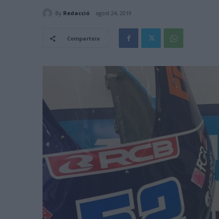
By
Redacció
agost 24, 2019
Comparteix