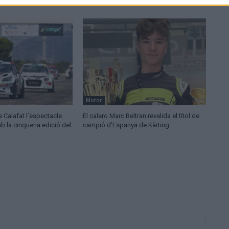
Motor
de Calafat l’espectacle
El calero Marc Beltran revalida el títol de
b la cinquena edició del
campió d’Espanya de Kàrting