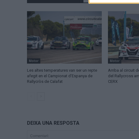
Motor
Motor
Les altes temperatures van ser un repte
Arriba al circuit 
afegit en el Campionat d’Espanya de
del Rallycross am
Rallycròs de Calafat
CERX
DEIXA UNA RESPOSTA