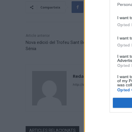
Persona
Comparteix
I want t
Opted 
Article anterior
I want t
Nova edició del Trofeu Sant Bertomeu de ciclisme a la
Opted 
Sénia
I want 
Advertis
Opted 
Redacció
I want t
of my P
was col
http://ebresports.cat
Opted 
ARTICLES RELACIONATS