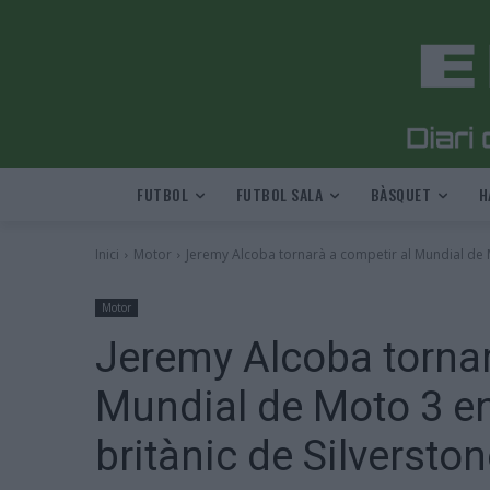
FUTBOL
FUTBOL SALA
BÀSQUET
H
Inici
Motor
Jeremy Alcoba tornarà a competir al Mundial de M
Motor
Jeremy Alcoba tornar
Mundial de Moto 3 en 
britànic de Silversto