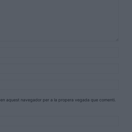
Nom:*
Correu
electrò
Lloc
web:
eb en aquest navegador per a la propera vegada que comenti.