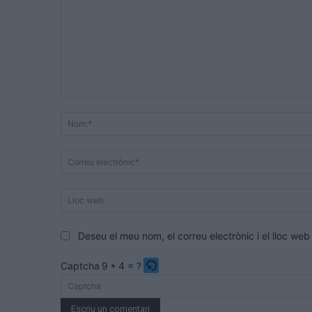
Comentari:
Deseu el meu nom, el correu electrònic i el lloc w
Captcha
9 * 4 = ?
Please