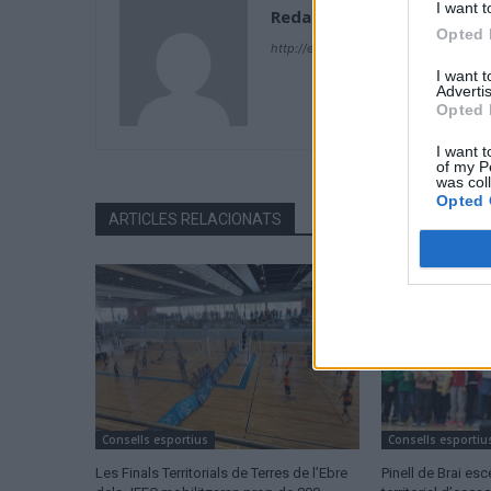
I want t
Redacció
Opted 
http://ebresports.cat
I want 
Advertis
Opted 
I want t
of my P
was col
Opted 
ARTICLES RELACIONATS
Consells esportius
Consells esportiu
Les Finals Territorials de Terres de l’Ebre
Pinell de Brai esc