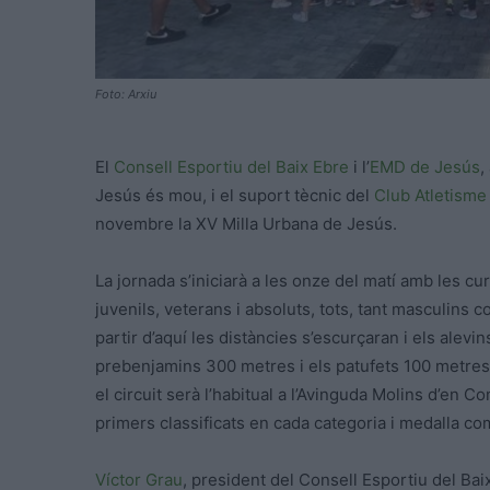
Foto: Arxiu
El
Consell Esportiu del Baix Ebre
i l’
EMD de Jesús
,
Jesús és mou, i el suport tècnic del
Club Atletisme
novembre la XV Milla Urbana de Jesús.
La jornada s’iniciarà a les onze del matí amb les cu
juvenils, veterans i absoluts, tots, tant masculins c
partir d’aquí les distàncies s’escurçaran i els alev
prebenjamins 300 metres i els patufets 100 metres. 
el circuit serà l’habitual a l’Avinguda Molins d’en C
primers classificats en cada categoria i medalla co
Víctor Grau
, president del Consell Esportiu del Bai