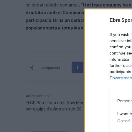
calendari atlètic comarcal, “
i tot i que enguany ha 
d’octubre amb el Campionat de Catalunya de Cros 
participació. Hi ha un caràcter competitiu, però p
Ebre Spor
popular oberta a totes les edats
”.
If you wish 
sensitive in
confirm you
continue se
information 
further disc
Comparteix
participants
Downstream 
Article anterior
Persona
El CE Barcelona amb Xavi Mompel campió de Cataluny
per equips d’edats en sub-20
I want t
Opted 