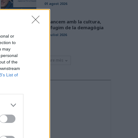
01 agost 2026
Avancem amb la cultura,
defugim de la demagògia
31 juliol 2026
sonal or
ection to
ou may
 personal
Veure més
out of the
 downstream
B’s List of