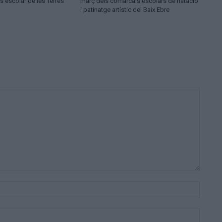
cs escolar de les Terres
març dels comarcals escolars de natació
i patinatge artístic del Baix Ebre
Nom:*
Correu