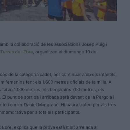
 amb la col·laboració de les associacions Josep Puig i
 Terres de l’Ebre
, organitzen el diumenge 10 de
rses de la categoria cadet, per continuar amb els infantils,
om femenins fent els 1.609 metres oficials de la milla. A
ins faran 1.000 metres, els benjamins 700 metres, els
El punt de sortida i arribada serà davant de la Pèrgola i
omte i carrer Daniel Mangrané. Hi haurà trofeu per als tres
mmemorativa per a tots els participants.
x Ebre, explica que la prova està molt arrelada al