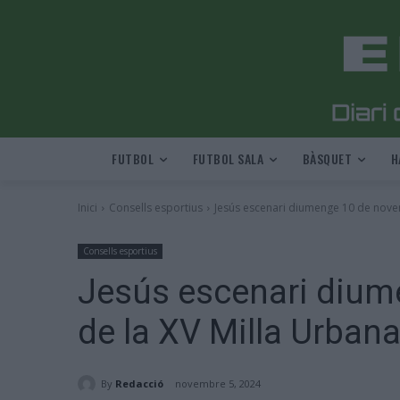
FUTBOL
FUTBOL SALA
BÀSQUET
H
Inici
Consells esportius
Jesús escenari diumenge 10 de nove
Consells esportius
Jesús escenari dium
de la XV Milla Urban
By
Redacció
novembre 5, 2024