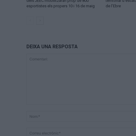
dels JEEC mobilitzaran prop de 800
territorial d’esca
esportistes els propers 10 i 16 de maig
de l’Ebre
DEIXA UNA RESPOSTA
Comentari: