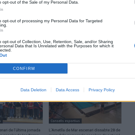
o opt-out of the Sale of my Personal Data.
In
to opt-out of processing my Personal Data for Targeted
ing.
In
o opt-out of Collection, Use, Retention, Sale, and/or Sharing
ersonal Data that Is Unrelated with the Purposes for which it
lected.
Out
CONFIRM
Data Deletion
Data Access
Privacy Policy
s
Consells esportius
enari de l’última jornada
L’Ametlla de Mar escenari dissabte 28 de