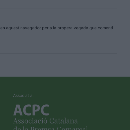
electrò
Lloc
web:
eb en aquest navegador per a la propera vegada que comenti.
Associat a: