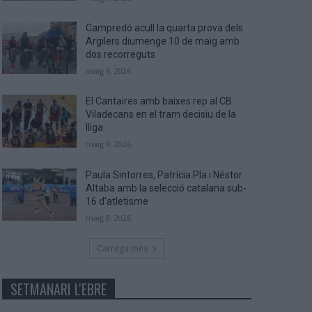
Campredó acull la quarta prova dels
Argilers diumenge 10 de maig amb
dos recorreguts
maig 9, 2026
El Cantaires amb baixes rep al CB
Viladecans en el tram decisiu de la
lliga
maig 9, 2026
Paula Sintorres, Patrícia Pla i Néstor
Altaba amb la selecció catalana sub-
16 d’atletisme
maig 8, 2026
Carrega més
SETMANARI L'EBRE