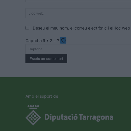
Deseu el meu nom, el correu electrònic i el lloc w
Captcha
9 * 2 = ?
Please
enter
the
characters
shown
in
the
Amb el suport de
CAPTCHA
to
verify
that
you
are