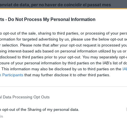
canviat de data, per no haver de coincidir el passat mes
per equips celebrat a Tortosa, s’espera una bona
er damunt de tot es tracta de viure una matinal d’esport
ts -
Do Not Process My Personal Information
to opt-out of the sale, sharing to third parties, or processing of your per
formation for targeted advertising by us, please use the below opt-out s
r selection. Please note that after your opt-out request is processed y
eing interest-based ads based on personal information utilized by us or
disclosed to third parties prior to your opt-out. You may separately opt-
losure of your personal information by third parties on the IAB’s list of
. This information may also be disclosed by us to third parties on the
IA
Participants
that may further disclose it to other third parties.
Article següent
l Data Processing Opt Outs
a
Comença la lliga de voleibol dels Jocs Esportius
Escolars de les Terres de l’Ebre amb 21 equips inscrits
o opt-out of the Sharing of my personal data.
In