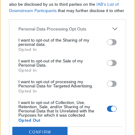
also be disclosed by us to third parties on the
IAB’s List of
Downstream Participants
that may further disclose it to other
third parties.
Personal Data Processing Opt Outs
Comentari:
No
I want to opt-out of the Sharing of my
personal data.
Opted In
Co
ele
I want to opt-out of the Sale of my
Personal Data.
Llo
Opted In
we
I want to opt-out of processing my
Personal Data for Targeted Advertising.
Deseu el meu nom, el correu electrònic i el lloc web en
Opted In
aquest navegador per a la propera vegada que comenti.
I want to opt-out of Collection, Use,
Retention, Sale, and/or Sharing of my
Captcha
6 + 3 = ?
Personal Data that Is Unrelated with the
Purposes for which it was collected.
Opted Out
Please
enter
CONFIRM