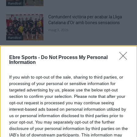
Handbol
Contundent victòria per acabar la Lliga
Catalana d’Or amb bones sensacions
maig 3, 2026
Handbol
El Centre d’Esports Tortosa sorprès per
part d’un rival que lluita per la
Ebre Sports -
Do Not Process My Personal
Information
permanència
abril 29, 2026
Handbol
If you wish to opt-out of the sale, sharing to third parties, or
processing of your personal or sensitive information for
targeted advertising by us, please use the below opt-out
section to confirm your selection. Please note that after your
opt-out request is processed you may continue seeing
DEIXA UNA RESPOSTA
interest-based ads based on personal information utilized by
us or personal information disclosed to third parties prior to
your opt-out. You may separately opt-out of the further
disclosure of your personal information by third parties on the
IAB’s list of downstream participants. This information may