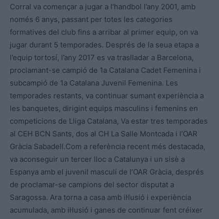
Corral va començar a jugar a l’handbol l’any 2001, amb
només 6 anys, passant per totes les categories
formatives del club fins a arribar al primer equip, on va
jugar durant 5 temporades. Després de la seua etapa a
l’equip tortosí, l’any 2017 es va traslladar a Barcelona,
proclamant-se campió de 1a Catalana Cadet Femenina i
subcampió de 1a Catalana Juvenil Femenina. Les
temporades restants, va continuar sumant experiència a
les banquetes, dirigint equips masculins i femenins en
competicions de Lliga Catalana, Va estar tres temporades
al CEH BCN Sants, dos al CH La Salle Montcada i l’OAR
Gràcia Sabadell.Com a referència recent més destacada,
va aconseguir un tercer lloc a Catalunya i un sisè a
Espanya amb el juvenil masculí de l’OAR Gràcia, després
de proclamar-se campions del sector disputat a
Saragossa. Ara torna a casa amb il·lusió i experiència
acumulada, amb il·lusió i ganes de continuar fent créixer