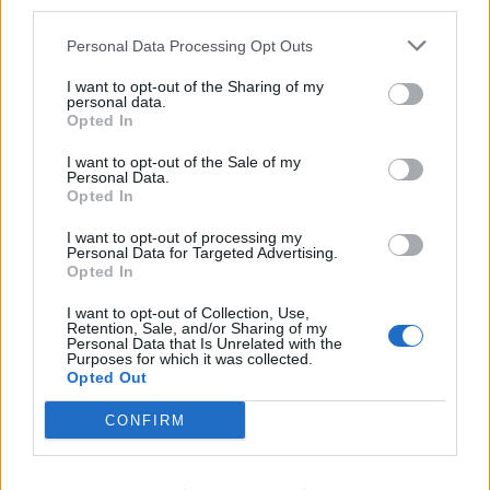
third parties.
No
Personal Data Processing Opt Outs
Co
I want to opt-out of the Sharing of my
ele
personal data.
Opted In
Llo
we
I want to opt-out of the Sale of my
Personal Data.
Opted In
Deseu el meu nom, el correu electrònic i el lloc web en
aquest navegador per a la propera vegada que comenti.
I want to opt-out of processing my
Personal Data for Targeted Advertising.
Captcha
7 - 2 = ?
Opted In
I want to opt-out of Collection, Use,
Retention, Sale, and/or Sharing of my
Please
Personal Data that Is Unrelated with the
enter
Purposes for which it was collected.
the
Opted Out
characters
CONFIRM
shown
in
the
ÚLTIMES NOTÍCIES