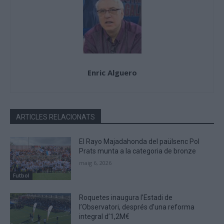
Enric Alguero
ARTICLES RELACIONATS
El Rayo Majadahonda del paülsenc Pol
Prats munta a la categoria de bronze
maig 6, 2026
Futbol
Roquetes inaugura l’Estadi de
l’Observatori, després d’una reforma
integral d’1,2M€