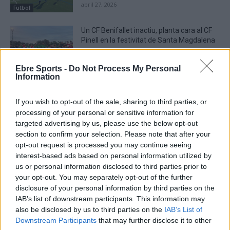
abril 27, 2026
Futbol
Un CF Benifallet inactiu, planta cara al CF
Pinell en la festivitat de Santa Magdalena
abril 25, 2026
Futbol
Ebre Sports -
Do Not Process My Personal
Information
If you wish to opt-out of the sale, sharing to third parties, or
processing of your personal or sensitive information for
DEIXA UNA RESPOSTA
targeted advertising by us, please use the below opt-out
section to confirm your selection. Please note that after your
opt-out request is processed you may continue seeing
interest-based ads based on personal information utilized by
us or personal information disclosed to third parties prior to
your opt-out. You may separately opt-out of the further
disclosure of your personal information by third parties on the
IAB’s list of downstream participants. This information may
also be disclosed by us to third parties on the
IAB’s List of
Downstream Participants
that may further disclose it to other
Comentari: