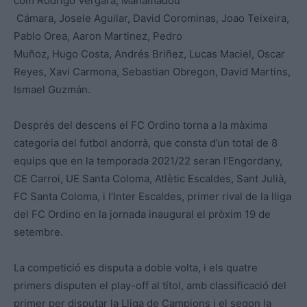
com Rodrigo Vergara, Mahamadou
Cámara, Josele Aguilar, David Corominas, Joao Teixeira
,
Pablo Orea, Aaron Martinez, Pedro
Muñoz, Hugo Costa, Andrés Briñ
ez, Lucas Maciel, Oscar
Reyes, Xavi Carmona, Sebastian Obregon, David Martins,
Ismael Guzmán.
Després del descens el FC Ordino torna a la màxima
categoria del futbol andorrà, que consta d’un total de 8
equips que en la temporada 2021/22 seran l’Engordany,
CE Carroi, UE Santa Coloma, Atlètic Escaldes, Sant Julià,
FC Santa Coloma, i l’Inter Escaldes, primer rival de la lliga
del FC Ordino en la jornada inaugural el pròxim 19 de
setembre.
La competició es disputa a doble volta, i els quatre
primers disputen el play-off al títol, amb classificació del
primer per disputar la Lliga de Campions i el segon la