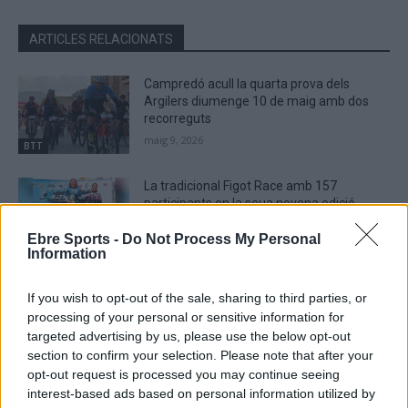
ARTICLES RELACIONATS
Campredó acull la quarta prova dels
Argilers diumenge 10 de maig amb dos
recorreguts
maig 9, 2026
BTT
La tradicional Figot Race amb 157
participants en la seua novena edició
abril 13, 2026
Ebre Sports -
Do Not Process My Personal
BTT
Information
La Figot Race, segona prova de la
If you wish to opt-out of the sale, sharing to third parties, or
Xallenger BTT de les Terres de l’Ebre
processing of your personal or sensitive information for
abril 11, 2026
targeted advertising by us, please use the below opt-out
BTT
section to confirm your selection. Please note that after your
opt-out request is processed you may continue seeing
interest-based ads based on personal information utilized by