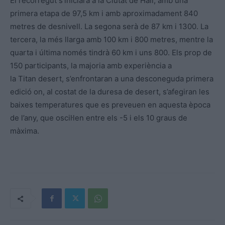
El recorregut s’iniciarà a la Ciutat de Hail, amb una
primera etapa de 97,5 km i amb aproximadament 840
metres de desnivell. La segona serà de 87 km i 1300. La
tercera, la més llarga amb 100 km i 800 metres, mentre la
quarta i última només tindrà 60 km i uns 800. Els prop de
150 participants, la majoria amb experiència a
la Titan desert, s’enfrontaran a una desconeguda primera
edició on, al costat de la duresa de desert, s’afegiran les
baixes temperatures que es preveuen en aquesta època
de l’any, que oscil·len entre els -5 i els 10 graus de
màxima.