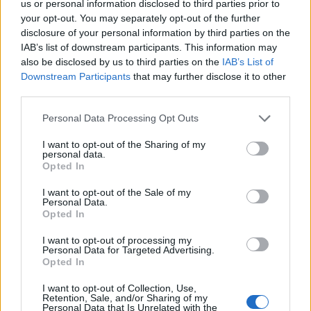
us or personal information disclosed to third parties prior to
your opt-out. You may separately opt-out of the further
DEIXA UNA RESPOSTA
disclosure of your personal information by third parties on the
IAB’s list of downstream participants. This information may
also be disclosed by us to third parties on the
IAB’s List of
Downstream Participants
that may further disclose it to other
third parties.
Personal Data Processing Opt Outs
I want to opt-out of the Sharing of my
personal data.
Opted In
Comentari:
No
I want to opt-out of the Sale of my
Personal Data.
Opted In
Co
ele
I want to opt-out of processing my
Personal Data for Targeted Advertising.
Opted In
Llo
we
I want to opt-out of Collection, Use,
Retention, Sale, and/or Sharing of my
Deseu el meu nom, el correu electrònic i el lloc web en
Personal Data that Is Unrelated with the