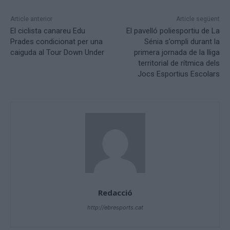
Article anterior
Article següent
El ciclista canareu Edu
El pavelló poliesportiu de La
Prades condicionat per una
Sénia s’ompli durant la
caiguda al Tour Down Under
primera jornada de la lliga
territorial de rítmica dels
Jocs Esportius Escolars
Redacció
http://ebresports.cat