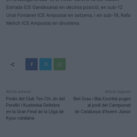
Estrada (CE Gandesana) en dècima posició, en sub-12
Unai Fontanet (CE Amposta) en setzena, i en sub-18, Rafa
Melich (CE Amposta) en divuitena.
Article anterior
Article següent
Podis del Club Ten Chi Jin del
Biel Gras i Blai Escribà pugen
Perelló i Kushinkai Deltebre
al podi del Campionat
en la Gran Final de la Lliga de
de Catalunya d’hivern Júnior
Kyus catalana