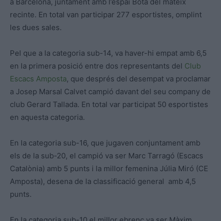
a Barcelona, juntament amb l’espai Bota del mateix
recinte. En total van participar 277 esportistes, omplint
les dues sales.
Pel que a la categoria sub-14, va haver-hi empat amb 6,5
en la primera posició entre dos representants del
Club
Escacs Amposta
, que després del desempat va proclamar
a Josep Marsal Calvet campió davant del seu company de
club Gerard Tallada. En total var participat 50 esportistes
en aquesta categoria.
En la categoria sub-16, que jugaven conjuntament amb
els de la sub-20, el campió va ser Marc Tarragó (Escacs
Catalònia) amb 5 punts i la millor femenina Júlia Miró (CE
Amposta), desena de la classificació general amb 4,5
punts.
En la categoria sub-10 el millor ebrenc va ser Màxim