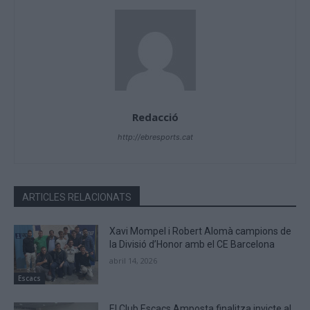
Redacció
http://ebresports.cat
ARTICLES RELACIONATS
Xavi Mompel i Robert Alomà campions de
la Divisió d’Honor amb el CE Barcelona
abril 14, 2026
Escacs
El Club Escacs Amposta finalitza invicte al