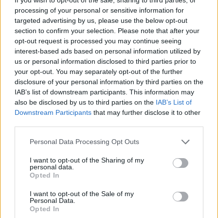
processing of your personal or sensitive information for
targeted advertising by us, please use the below opt-out
Comentari:
section to confirm your selection. Please note that after your
No
opt-out request is processed you may continue seeing
interest-based ads based on personal information utilized by
Co
us or personal information disclosed to third parties prior to
ele
your opt-out. You may separately opt-out of the further
disclosure of your personal information by third parties on the
Llo
IAB’s list of downstream participants. This information may
we
also be disclosed by us to third parties on the
IAB’s List of
Downstream Participants
that may further disclose it to other
Deseu el meu nom, el correu electrònic i el lloc web en
third parties.
aquest navegador per a la propera vegada que comenti.
Personal Data Processing Opt Outs
Captcha
10 * 1 = ?
I want to opt-out of the Sharing of my
personal data.
Please
Opted In
enter
the
I want to opt-out of the Sale of my
Personal Data.
characters
Opted In
shown