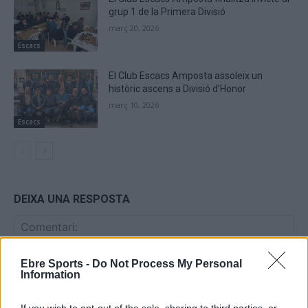
grup 1 de la Primera Divisió
març 20, 2026
Escacs
El Club Escacs Amposta assoleix un
històric ascens a Divisió d’Honor
març 10, 2026
Escacs
DEIXA UNA RESPOSTA
Ebre Sports -
Do Not Process My Personal
Information
If you wish to opt-out of the sale, sharing to third parties, or