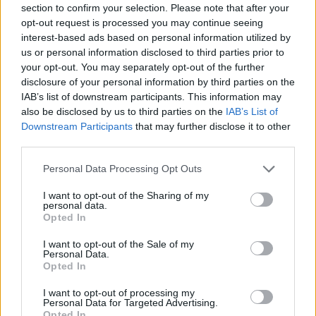
section to confirm your selection. Please note that after your
Co
opt-out request is processed you may continue seeing
ele
interest-based ads based on personal information utilized by
Llo
us or personal information disclosed to third parties prior to
we
your opt-out. You may separately opt-out of the further
disclosure of your personal information by third parties on the
Deseu el meu nom, el correu electrònic i el lloc web en
IAB’s list of downstream participants. This information may
aquest navegador per a la propera vegada que comenti.
also be disclosed by us to third parties on the
IAB’s List of
Downstream Participants
that may further disclose it to other
Captcha
7 * 5 = ?
third parties.
Personal Data Processing Opt Outs
Please
enter
I want to opt-out of the Sharing of my
personal data.
the
Opted In
characters
shown
I want to opt-out of the Sale of my
in
Personal Data.
the
Opted In
ÚLTIMES NOTÍCIES
CAPTCHA
I want to opt-out of processing my
to
Personal Data for Targeted Advertising.
La Cursa de l’Aldea segona d’etiqueta d’or
verify
Opted In