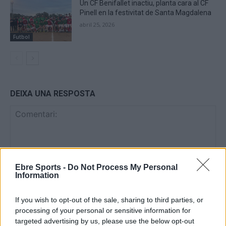
Un CF Benifallet inactiu, planta cara al CF
Pinell en la festivitat de Santa Magdalena
abril 25, 2026
Futbol
DEIXA UNA RESPOSTA
Ebre Sports -
Do Not Process My Personal
Information
Comentari:
If you wish to opt-out of the sale, sharing to third parties, or
No
processing of your personal or sensitive information for
targeted advertising by us, please use the below opt-out