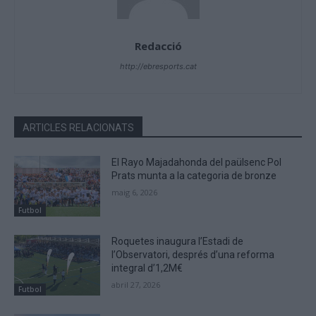
Redacció
http://ebresports.cat
ARTICLES RELACIONATS
El Rayo Majadahonda del paülsenc Pol
Prats munta a la categoria de bronze
maig 6, 2026
Futbol
Roquetes inaugura l’Estadi de
l’Observatori, després d’una reforma
integral d’1,2M€
abril 27, 2026
Futbol