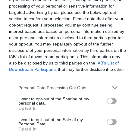
processing of your personal or sensitive information for
targeted advertising by us, please use the below opt-out
Comentari:
section to confirm your selection. Please note that after your
No
opt-out request is processed you may continue seeing
interest-based ads based on personal information utilized by
Co
us or personal information disclosed to third parties prior to
ele
your opt-out. You may separately opt-out of the further
disclosure of your personal information by third parties on the
Llo
IAB’s list of downstream participants. This information may
we
also be disclosed by us to third parties on the
IAB’s List of
Downstream Participants
that may further disclose it to other
Deseu el meu nom, el correu electrònic i el lloc web en
third parties.
aquest navegador per a la propera vegada que comenti.
Personal Data Processing Opt Outs
Captcha
9 * 3 = ?
I want to opt-out of the Sharing of my
personal data.
Please
Opted In
enter
the
I want to opt-out of the Sale of my
Personal Data.
characters
Opted In
shown