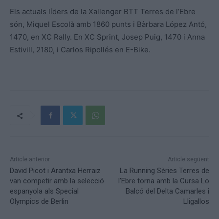
Els actuals líders de la Xallenger BTT Terres de l’Ebre
són, Miquel Escolà amb 1860 punts i Bàrbara López Antó,
1470, en XC Rally. En XC Sprint, Josep Puig, 1470 i Anna
Estivill, 2180, i Carlos Ripollés en E-Bike.
Article anterior
Article següent
David Picot i Arantxa Herraiz
La Running Sèries Terres de
van competir amb la selecció
l’Ebre torna amb la Cursa Lo
espanyola als Special
Balcó del Delta Camarles i
Olympics de Berlin
Lligallos