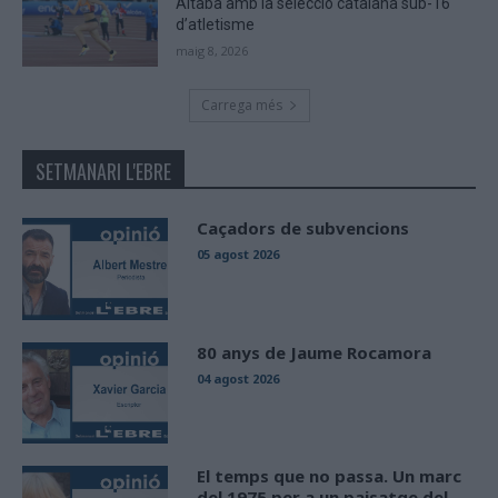
Altaba amb la selecció catalana sub-16
d’atletisme
maig 8, 2026
Carrega més
SETMANARI L'EBRE
Caçadors de subvencions
05 agost 2026
80 anys de Jaume Rocamora
04 agost 2026
El temps que no passa. Un marc
del 1975 per a un paisatge del