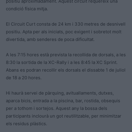
positiu aproximadament. Aquest circuit requereix una
condició física mitja.
El Circuit Curt consta de 24 km i 330 metres de desnivell
positiu. Apta per als iniciats, poc exigent i sobretot molt
divertida, amb senderes de poca dificultat.
A les 7:15 hores està prevista la recollida de dorsals, a les
8:30 la sortida de la XC-Rally i a les 8:45 la XC Sprint.
Abans es podran recollir els dorsals el dissabte 1 de juliol
de 18 a 20 hores.
Hi haurà servei de pàrquing, avituallaments, dutxes,
aparca bicis, entrada a la piscina, bar, rostida, obsequis
per a tothom i sortejos. Aquest any la bossa dels
participants inclourà un got reutilitzable, per minimitzar
els residus plàstics.