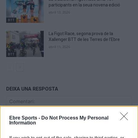
participants en la seua novena edició
abril 13, 2026
BTT
La Figot Race, segona prova de la
Xallenger BTT de les Terres de l’Ebre
abril 11, 2026
BTT
DEIXA UNA RESPOSTA
Ebre Sports -
Do Not Process My Personal
Information
If you wish to opt-out of the sale, sharing to third parties, or