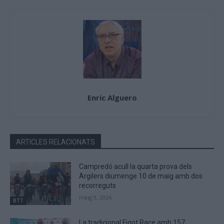
Enric Alguero
ARTICLES RELACIONATS
Campredó acull la quarta prova dels
Argilers diumenge 10 de maig amb dos
recorreguts
maig 9, 2026
BTT
La tradicional Figot Race amb 157