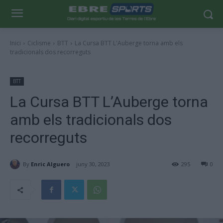
Inici
Ciclisme
BTT
La Cursa BTT L'Auberge torna amb els
tradicionals dos recorreguts
BTT
La Cursa BTT L’Auberge torna
amb els tradicionals dos
recorreguts
By
Enric Alguero
juny 30, 2023
295
0