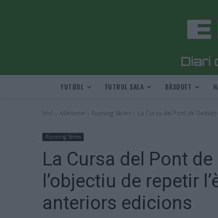
FUTBOL
FUTBOL SALA
BÀSQUET
H
Inici
Atletisme
Running Sèries
La Cursa del Pont de Deltebre 
Running Sèries
La Cursa del Pont de
l’objectiu de repetir l’
anteriors edicions