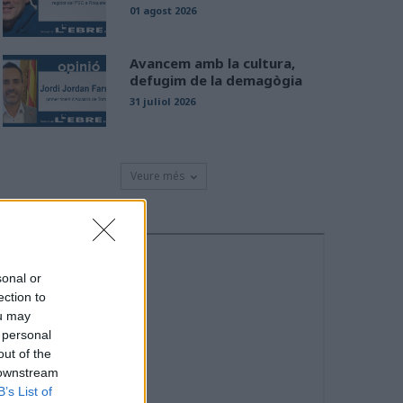
01 agost 2026
Avancem amb la cultura,
defugim de la demagògia
31 juliol 2026
Veure més
sonal or
ection to
ou may
 personal
out of the
 downstream
B’s List of