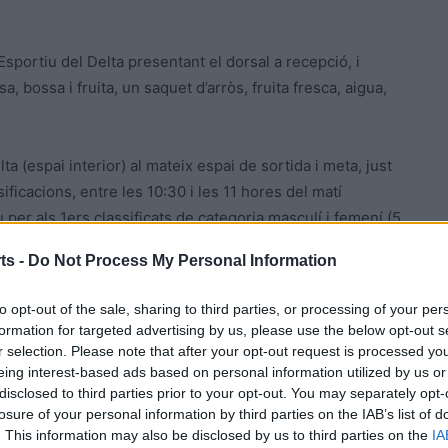
Esportiu del Delta presentant el dorsal a recepció, i
, bossa i fruita, un saquet d’arròs, fruita fresca, aigua,
ta (espai interior) al mateix espai de sortida i meta, just
ssificacions, entre les 10:30 i les 11 hores del matí
per als 1ers classificats de categoria masculí i femení (5
ts -
Do Not Process My Personal Information
ç Sales i Agnès Abella en la cursa dels 10 Kms i Hugo
to opt-out of the sale, sharing to third parties, or processing of your per
formation for targeted advertising by us, please use the below opt-out s
r selection. Please note that after your opt-out request is processed y
eing interest-based ads based on personal information utilized by us or
arta cita del calendari, Musa Sowe amb 301 punts, seguit
disclosed to third parties prior to your opt-out. You may separately opt-
 per davant de Thais Bonet amb 232.
losure of your personal information by third parties on the IAB’s list of
. This information may also be disclosed by us to third parties on the
IA