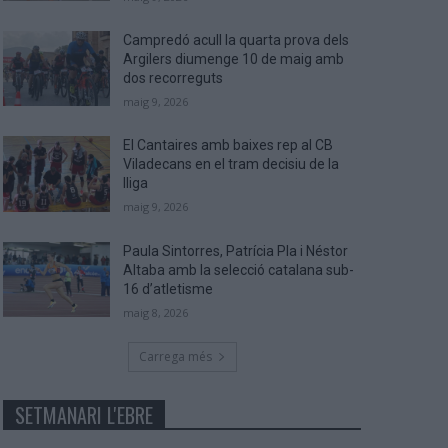
Campredó acull la quarta prova dels
Argilers diumenge 10 de maig amb
dos recorreguts
maig 9, 2026
El Cantaires amb baixes rep al CB
Viladecans en el tram decisiu de la
lliga
maig 9, 2026
Paula Sintorres, Patrícia Pla i Néstor
Altaba amb la selecció catalana sub-
16 d’atletisme
maig 8, 2026
Carrega més
SETMANARI L'EBRE