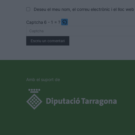
Deseu el meu nom, el correu electrònic i el lloc w
Captcha
6 - 1 = ?
Please
enter
the
characters
shown
in
the
Amb el suport de
CAPTCHA
to
verify
that
you
are
human.