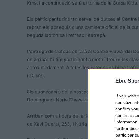
Kms, i a continuació serà el torna de la Cursa Kids.
Els participants tindran servei de dutxes al Centre 
rebran els obsequis d’una camiseta oficial de la cursa
beguda isotònica i refresc i entrepà.
L’entrega de trofeus es farà al Centre Fluvial del Del
en arribar l’últim participant a meta i treure les cla
aproximadament. A totes les categories hi ha trofeu 
i 10 km).
Ebre Spor
Els guanyadors de la passada edició van ser Lloren
If you wish 
Domínguez i Núria Chavarria en la de 5.
sensitive in
confirm you
continue se
Arriben com a líders de la Running Sèries en la qu
information 
de Xavi Queral, 263, i Núria Paris amb 293 punts,
further disc
participants