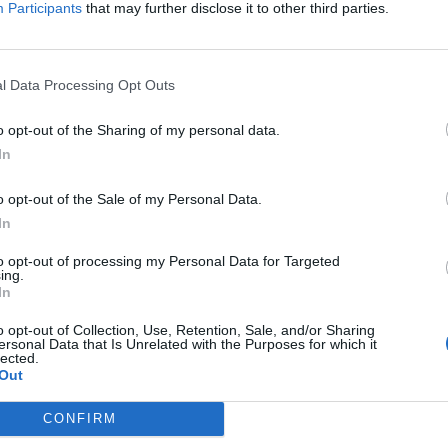
o Segrelles amb 311 punts, amb segon lloc de Jorge
Participants
that may further disclose it to other third parties.
ria Cid, 241.
l Data Processing Opt Outs
o opt-out of the Sharing of my personal data.
In
o opt-out of the Sale of my Personal Data.
In
to opt-out of processing my Personal Data for Targeted
Article següent
ing.
El CV Roquetes a punt per a disputar a Sòria la Fase
In
Final del Campionat de Catalunya juvenil masculí
o opt-out of Collection, Use, Retention, Sale, and/or Sharing
ersonal Data that Is Unrelated with the Purposes for which it
lected.
Out
CONFIRM