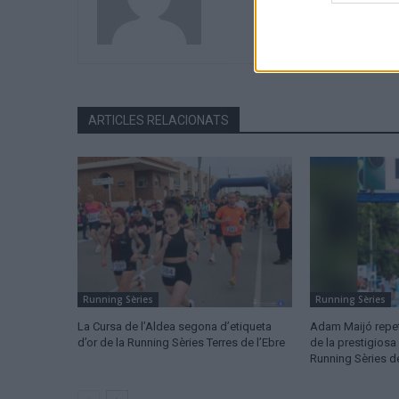
ARTICLES RELACIONATS
Running Sèries
Running Sèries
La Cursa de l’Aldea segona d’etiqueta
Adam Maijó repete
d’or de la Running Sèries Terres de l’Ebre
de la prestigiosa
Running Sèries d