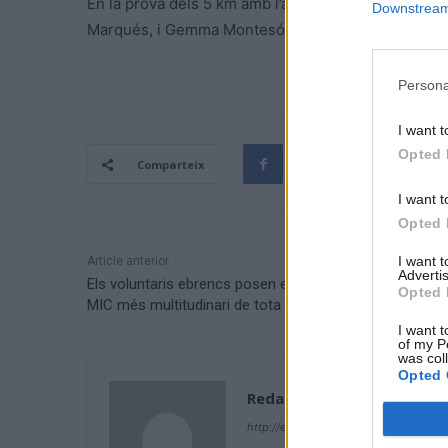
En la prova dels 5 km amb l’absència de líder Pedr
Downstream 
Marqués, i Gemma Montesó, amb segon lloc de Vale
Persona
I want t
Opted 
Comparteix
I want t
Opted 
I want 
Article anterior
Advertis
Els voluntaris ebrencs posen el seu granet d’arena al
Opted 
MIC més multitudinari de tota la història
I want t
of my P
was col
Opted 
Redacció
http://ebresports.cat