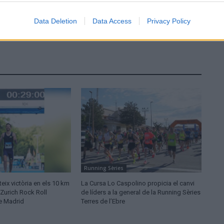
Data Deletion
Data Access
Privacy Policy
Running Sèries
ix victòria en els 10 km
La Cursa Lo Caspolino propicia el canvi
 Zurich Rock Roll
de líders a la general de la Running Sèries
e Madrid
Terres de l’Ebre