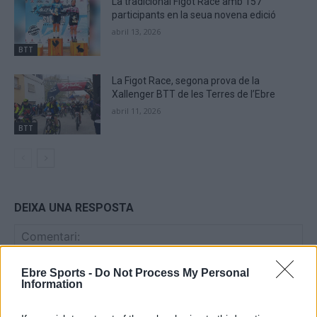
La tradicional Figot Race amb 157
participants en la seua novena edició
abril 13, 2026
BTT
La Figot Race, segona prova de la
Xallenger BTT de les Terres de l’Ebre
abril 11, 2026
BTT
DEIXA UNA RESPOSTA
Ebre Sports -
Do Not Process My Personal
Information