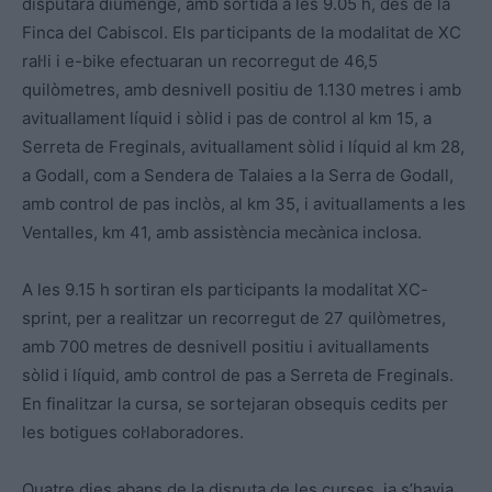
disputarà diumenge, amb sortida a les 9.05 h, des de la
Finca del Cabiscol. Els participants de la modalitat de XC
ral·li i e-bike efectuaran un recorregut de 46,5
quilòmetres, amb desnivell positiu de 1.130 metres i amb
avituallament líquid i sòlid i pas de control al km 15, a
Serreta de Freginals, avituallament sòlid i líquid al km 28,
a Godall, com a Sendera de Talaies a la Serra de Godall,
amb control de pas inclòs, al km 35, i avituallaments a les
Ventalles, km 41, amb assistència mecànica inclosa.
A les 9.15 h sortiran els participants la modalitat XC-
sprint, per a realitzar un recorregut de 27 quilòmetres,
amb 700 metres de desnivell positiu i avituallaments
sòlid i líquid, amb control de pas a Serreta de Freginals.
En finalitzar la cursa, se sortejaran obsequis cedits per
les botigues col·laboradores.
Quatre dies abans de la disputa de les curses, ja s’havia