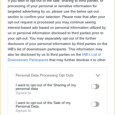
If you wish to opt-out of the sale, sharing to third parties, or
processing of your personal or sensitive information for
targeted advertising by us, please use the below opt-out
Comentari:
section to confirm your selection. Please note that after your
No
opt-out request is processed you may continue seeing
interest-based ads based on personal information utilized by
Co
us or personal information disclosed to third parties prior to
ele
your opt-out. You may separately opt-out of the further
disclosure of your personal information by third parties on the
Llo
IAB’s list of downstream participants. This information may
we
also be disclosed by us to third parties on the
IAB’s List of
Downstream Participants
that may further disclose it to other
Deseu el meu nom, el correu electrònic i el lloc web en
third parties.
aquest navegador per a la propera vegada que comenti.
Personal Data Processing Opt Outs
Captcha
7 - 3 = ?
I want to opt-out of the Sharing of my
personal data.
Please
Opted In
enter
the
I want to opt-out of the Sale of my
Personal Data.
characters
Opted In
shown