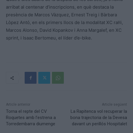
arribat al centenar d’inscripcions, en què destaca la
presència de Marcos Vàzquez, Ernest Treig i Bàrbara
Lòpez Antó, en els primers llocs de la modalitat XC ral·li,
Marcos Alonso, David Kopankov i Anna Margalef, en XC
sprint, i Isaac Bertomeu, el líder d’e-bike.
Article anterior
Article següent
Torna el repte del CV
La Rapitenca vol recuperar la
Roquetes amb l’estrena a
bona trajectoria de la Devesa
Torredembarra diumenge
davant un perillós Hospitalet