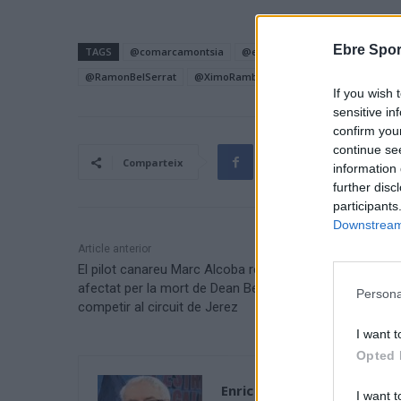
Ebre Spor
TAGS
@comarcamontsia
@esportcat
@fcbb_cat
@i
@RamonBelSerrat
@XimoRambla
#CBlaGalera
If you wish 
sensitive in
confirm you
continue se
Comparteix
information 
further disc
participants
Downstream 
Article anterior
El pilot canareu Marc Alcoba ressentit de la lesió i
afectat per la mort de Dean Berta Viñales decideix no
Persona
competir al circuit de Jerez
I want t
Opted 
Enric Alguero
I want t