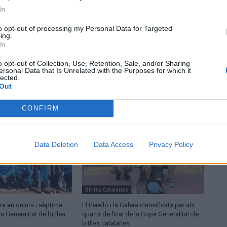
In
to opt-out of processing my Personal Data for Targeted
ing.
In
o opt-out of Collection, Use, Retention, Sale, and/or Sharing
ersonal Data that Is Unrelated with the Purposes for which it
lected.
Out
CONFIRM
Data Deletion
Data Access
Privacy Policy
Bitlles Catalanes
lera en quinta i sèptima
El Perelló i la Galera classificats per als
a Generalitat de bitlles
quarts de final de la Copa Generalitat de
bitlles catalanes