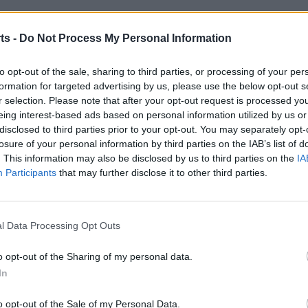
ts -
Do Not Process My Personal Information
rccid
@J_Roig_Castell
@JoanBarbera7
@MarcFornos
to opt-out of the sale, sharing to third parties, or processing of your per
formation for targeted advertising by us, please use the below opt-out s
r selection. Please note that after your opt-out request is processed y
eing interest-based ads based on personal information utilized by us or
disclosed to third parties prior to your opt-out. You may separately opt-
losure of your personal information by third parties on the IAB’s list of
. This information may also be disclosed by us to third parties on the
IA
Participants
that may further disclose it to other third parties.
Article següent
El CH Ascó comença la Lliga Catalana superant al Sant
Boi
l Data Processing Opt Outs
o opt-out of the Sharing of my personal data.
In
o opt-out of the Sale of my Personal Data.