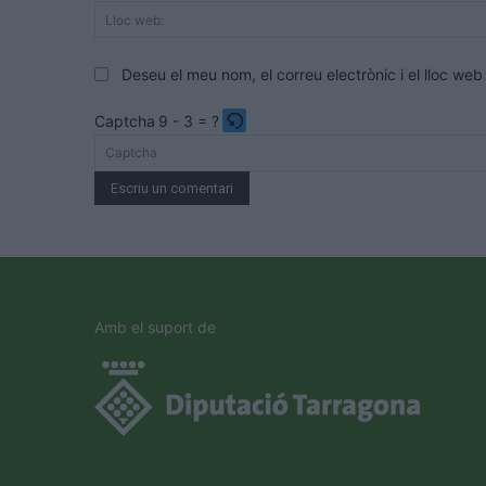
Deseu el meu nom, el correu electrònic i el lloc w
Captcha
9 - 3 = ?
Please
enter
the
characters
shown
in
the
Amb el suport de
CAPTCHA
to
verify
that
you
are
human.