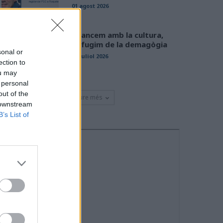
01 agost 2026
Avancem amb la cultura,
defugim de la demagògia
sonal or
31 juliol 2026
ection to
ou may
 personal
out of the
Veure més
 downstream
B’s List of