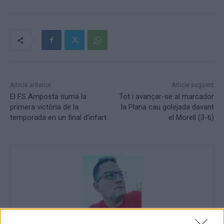
Article anterior
Article següent
El FS Amposta suma la
Tot i avançar-se al marcador
primera victòria de la
la Plana cau golejada davant
temporada en un final d’infart
el Morell (3-6)