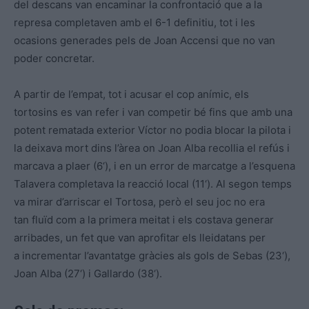
del descans van encaminar la confrontació que a la
represa completaven amb el 6-1 definitiu, tot i les
ocasions generades pels de Joan
Accensi
que no van
poder concretar.
A partir de l’empat, tot i acusar el cop anímic, els
tortosins es van refer i van competir bé fins que amb una
potent rematada exterior Víctor no podia blocar la pilota i
la deixava mort dins l’àrea on Joan Alba recollia el refús i
marcava a plaer
(
6
‘
), i en un error de marcatge a l’esquena
Talavera completava la reacció local
(
11
‘
). Al segon temps
va mirar d’arriscar el Tortosa, però el seu joc no era
tan
fluïd
com a la primera meitat i els costava generar
arribades, un fet que van aprofitar els lleidatans per
a incrementar l’avantatge gràcies als gols de
Sebas
(
23
‘
),
Joan Alba
(
27
‘
) i Gallardo
(
38
‘
).