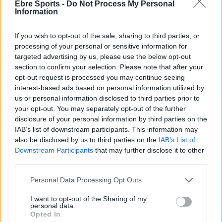
Ebre Sports -
Do Not Process My Personal
Setmanari l'Ebre
Information
If you wish to opt-out of the sale, sharing to third parties, or
processing of your personal or sensitive information for
ARTICLES RELACIONATS
targeted advertising by us, please use the below opt-out
section to confirm your selection. Please note that after your
opt-out request is processed you may continue seeing
Dur rival per al Futbol Sala Amposta en la
lluita per l’ascens a 3a divisió
interest-based ads based on personal information utilized by
us or personal information disclosed to third parties prior to
abril 10, 2026
your opt-out. You may separately opt-out of the further
Futbol sala
disclosure of your personal information by third parties on the
IAB’s list of downstream participants. This information may
Els dos equips del FS Amposta passen la
also be disclosed by us to third parties on the
IAB’s List of
primera ronda de Copa
Downstream Participants
that may further disclose it to other
desembre 7, 2025
third parties.
Futbol sala
Personal Data Processing Opt Outs
El Servigroup Peníscola del tivissà Carles
Saladié suma una victòria de doble valor
I want to opt-out of the Sharing of my
personal data.
desembre 3, 2025
Opted In
Futbol sala