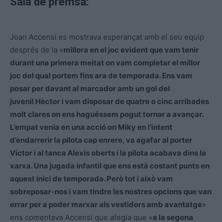
Sala de premsa:
Joan
Accensi
es mostrava esperançat amb el seu equip
després de la «
millora en el joc evident que vam tenir
durant una primera meitat on vam completar el millor
joc del qual portem fins ara de temporada. Ens vam
posar per davant al marcador amb un gol del
juvenil Hèctor i vam disposar de quatre o cinc arribades
molt clares on ens haguéssem pogut tornar a avançar.
L’empat venia en una acció on
Miky
en l’intent
d’endarrerir la pilota cap enrere, va agafar al porter
Víctor i
al tanca
Alexis oberts i la pilota acabava dins la
xarxa. Una jugada infantil que ens està costant punts en
aquest inici de temporada. Però tot i això vam
sobreposar-nos i vam tindre les nostres opcions que van
errar per a poder marxar als vestidors amb avantatge
»
ens comentava
Accensi
que afegia que «
a la segona