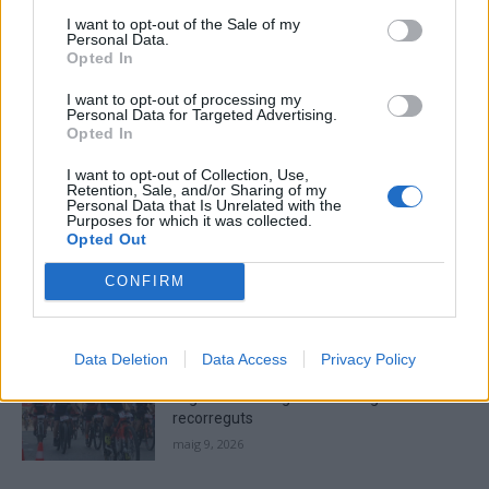
I want to opt-out of the Sale of my
Personal Data.
Opted In
I want to opt-out of processing my
Personal Data for Targeted Advertising.
Opted In
I want to opt-out of Collection, Use,
Retention, Sale, and/or Sharing of my
ÚLTIMES NOTÍCIES
Personal Data that Is Unrelated with the
Purposes for which it was collected.
Opted Out
La Cursa de l’Aldea segona d’etiqueta d’or
de la Running Sèries Terres de l’Ebre
CONFIRM
maig 9, 2026
Data Deletion
Data Access
Privacy Policy
Campredó acull la quarta prova dels
Argilers diumenge 10 de maig amb dos
recorreguts
maig 9, 2026