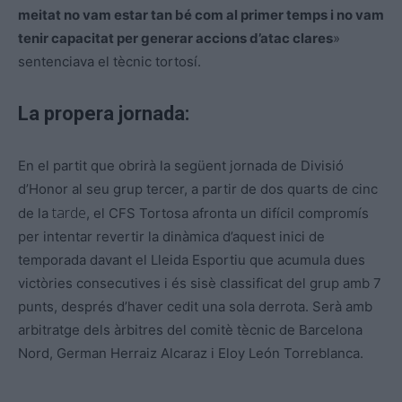
meitat no vam estar tan bé com al primer temps i no vam
tenir capacitat per generar accions d’atac clares
»
sentenciava el tècnic tortosí.
La propera jornada:
En el partit que obrirà la següent jornada de Divisió
d’Honor al seu grup tercer, a partir de dos quarts de cinc
tarde
de la
, el
CFS
Tortosa afronta un difícil compromís
per intentar revertir la dinàmica d’aquest inici de
temporada davant el Lleida Esportiu que acumula dues
victòries consecutives i és sisè classificat del grup amb 7
punts, després d’haver cedit una sola derrota. Serà amb
arbitratge dels àrbitres del comitè tècnic de Barcelona
Nord,
German
Herraiz
Alcaraz i
Eloy
León Torreblanca.