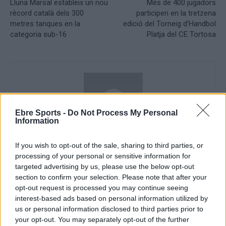
Lluna Marsal estableix un nou
Més de 400 jugadors
rècord català dels 300
participen en la tretzena
metres tanques en la
edició del Torneig d’Handbol
categoria sub-16
Platja del CE Tortosa
Ebre Sports -
Do Not Process My Personal
Information
If you wish to opt-out of the sale, sharing to third parties, or
Redacció
processing of your personal or sensitive information for
http://ebresports.cat
targeted advertising by us, please use the below opt-out
section to confirm your selection. Please note that after your
opt-out request is processed you may continue seeing
interest-based ads based on personal information utilized by
us or personal information disclosed to third parties prior to
ARTICLES RELACIONATS
your opt-out. You may separately opt-out of the further