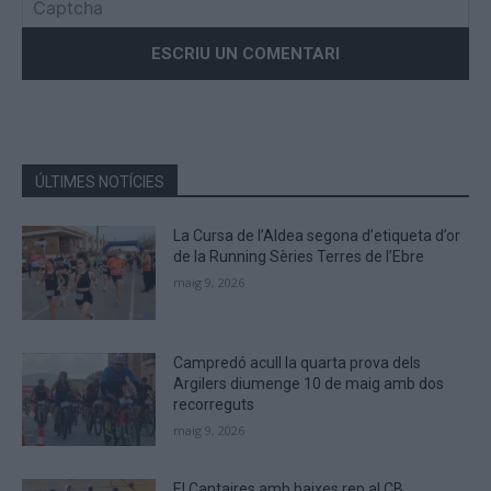
Please
enter
the
characters
shown
in
the
ÚLTIMES NOTÍCIES
CAPTCHA
to
La Cursa de l’Aldea segona d’etiqueta d’or
verify
de la Running Sèries Terres de l’Ebre
that
maig 9, 2026
you
are
human.
Campredó acull la quarta prova dels
Argilers diumenge 10 de maig amb dos
recorreguts
maig 9, 2026
El Cantaires amb baixes rep al CB