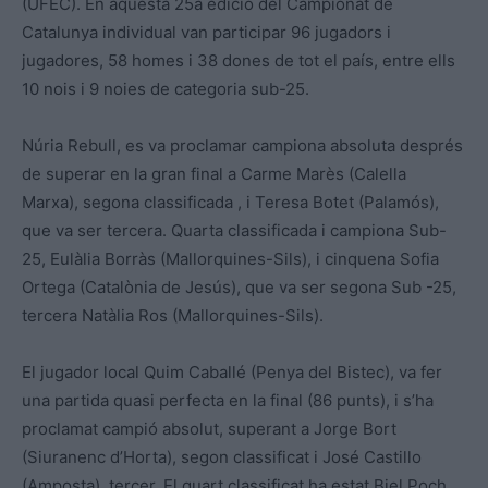
(UFEC). En aquesta 25a edició del Campionat de
Catalunya individual van participar 96 jugadors i
jugadores, 58 homes i 38 dones de tot el país, entre ells
10 nois i 9 noies de categoria sub-25.
Núria Rebull, es va proclamar campiona absoluta després
de superar en la gran final a Carme Marès (Calella
Marxa), segona classificada , i Teresa Botet (Palamós),
que va ser tercera. Quarta classificada i campiona Sub-
25, Eulàlia Borràs (Mallorquines-Sils), i cinquena Sofia
Ortega (Catalònia de Jesús), que va ser segona Sub -25,
tercera Natàlia Ros (Mallorquines-Sils).
El jugador local Quim Caballé (Penya del Bistec), va fer
una partida quasi perfecta en la final (86 punts), i s’ha
proclamat campió absolut, superant a Jorge Bort
(Siuranenc d’Horta), segon classificat i José Castillo
(Amposta), tercer. El quart classificat ha estat Biel Poch