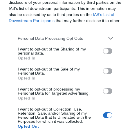
disclosure of your personal information by third parties on the
El camp de bitlles catalanes de la Sénia
IAB’s list of downstream participants. This information may
portarà el nom de Daniel Cervera
also be disclosed by us to third parties on the
IAB’s List of
agost 18, 2024
Downstream Participants
that may further disclose it to other
Bitlles Catalanes
third parties.
El Perelló i la Galera en quinta i sèptima
Personal Data Processing Opt Outs
posició en la Copa Generalitat de bitlles
catalanes
I want to opt-out of the Sharing of my
personal data.
juliol 12, 2024
Bitlles Catalanes
Opted In
I want to opt-out of the Sale of my
El Perelló i la Galera classificats per als
Personal Data.
quarts de final de la Copa Generalitat de
Opted In
bitlles catalanes
juny 19, 2024
I want to opt-out of processing my
Bitlles Catalanes
Personal Data for Targeted Advertising.
Opted In
I want to opt-out of Collection, Use,
Retention, Sale, and/or Sharing of my
Personal Data that Is Unrelated with the
DEIXA UNA RESPOSTA
Purposes for which it was collected.
Opted Out