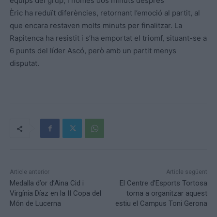
equips del grup, i només dos minuts després
Èric ha reduït diferències, retornant l’emoció al partit, al
que encara restaven molts minuts per finalitzar. La
Rapitenca ha resistit i s’ha emportat el triomf, situant-se a
6 punts del líder Ascó, però amb un partit menys
disputat.
Article anterior
Article següent
Medalla d’or d’Aina Cid i
El Centre d’Esports Tortosa
Virgínia Díaz en la II Copa del
torna a organitzar aquest
Món de Lucerna
estiu el Campus Toni Gerona