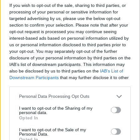
If you wish to opt-out of the sale, sharing to third parties, or
processing of your personal or sensitive information for
targeted advertising by us, please use the below opt-out
Comentari:
section to confirm your selection. Please note that after your
No
opt-out request is processed you may continue seeing
interest-based ads based on personal information utilized by
us or personal information disclosed to third parties prior to
Co
your opt-out. You may separately opt-out of the further
ele
disclosure of your personal information by third parties on the
IAB’s list of downstream participants. This information may
Llo
also be disclosed by us to third parties on the
IAB’s List of
we
Downstream Participants
that may further disclose it to other
Deseu el meu nom, el correu electrònic i el lloc web en
third parties.
aquest navegador per a la propera vegada que comenti.
Personal Data Processing Opt Outs
Captcha
8 * 3 = ?
I want to opt-out of the Sharing of my
personal data.
Opted In
Please
enter
I want to opt-out of the Sale of my
Personal Data.
the
Opted In