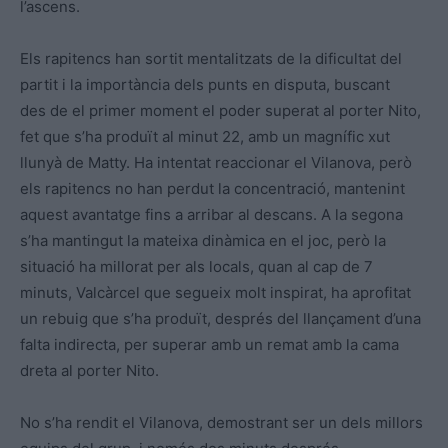
l’ascens.
Els rapitencs han sortit mentalitzats de la dificultat del
partit i la importància dels punts en disputa, buscant
des de el primer moment el poder superat al porter Nito,
fet que s’ha produït al minut 22, amb un magnífic xut
llunyà de Matty. Ha intentat reaccionar el Vilanova, però
els rapitencs no han perdut la concentració, mantenint
aquest avantatge fins a arribar al descans. A la segona
s’ha mantingut la mateixa dinàmica en el joc, però la
situació ha millorat per als locals, quan al cap de 7
minuts, Valcàrcel que segueix molt inspirat, ha aprofitat
un rebuig que s’ha produït, després del llançament d’una
falta indirecta, per superar amb un remat amb la cama
dreta al porter Nito.
No s’ha rendit el Vilanova, demostrant ser un dels millors