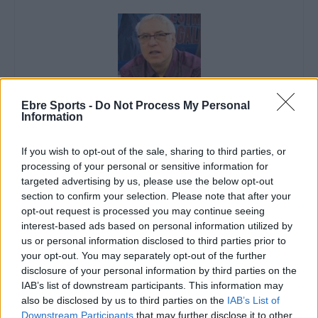
Ebre Sports -
Do Not Process My Personal
Information
Enric Alguero
If you wish to opt-out of the sale, sharing to third parties, or
processing of your personal or sensitive information for
targeted advertising by us, please use the below opt-out
ARTICLES RELACIONATS
section to confirm your selection. Please note that after your
opt-out request is processed you may continue seeing
Trist comiat de la Rapitenca de la Tercera
interest-based ads based on personal information utilized by
RFEF amb derrota a la Devesa
us or personal information disclosed to third parties prior to
maig 11, 2024
your opt-out. You may separately opt-out of the further
disclosure of your personal information by third parties on the
3a divisió
IAB’s list of downstream participants. This information may
also be disclosed by us to third parties on the
IAB’s List of
L’entrenador Jordi Martin s’acomiada en el
darrer partit de la Rapitenca a 3a RFEF
Downstream Participants
that may further disclose it to other