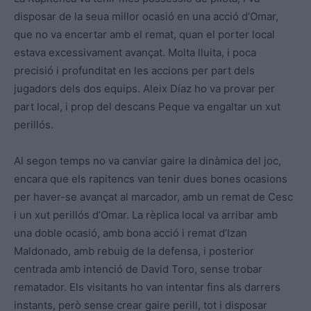
disposar de la seua millor ocasió en una acció d’Omar,
que no va encertar amb el remat, quan el porter local
estava excessivament avançat. Molta lluita, i poca
precisió i profunditat en les accions per part dels
jugadors dels dos equips. Aleix Díaz ho va provar per
part local, i prop del descans Peque va engaltar un xut
perillós.
Al segon temps no va canviar gaire la dinàmica del joc,
encara que els rapitencs van tenir dues bones ocasions
per haver-se avançat al marcador, amb un remat de Cesc
i un xut perillós d’Omar. La rèplica local va arribar amb
una doble ocasió, amb bona acció i remat d’Izan
Maldonado, amb rebuig de la defensa, i posterior
centrada amb intenció de David Toro, sense trobar
rematador. Els visitants ho van intentar fins als darrers
instants, però sense crear gaire perill, tot i disposar