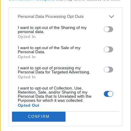
third parties.
maig 10, 2024
3a divisió
Personal Data Processing Opt Outs
Crònica d’una ‘mort’ anunciada
I want to opt-out of the Sharing of my
personal data.
maig 5, 2024
Opted In
3a divisió
I want to opt-out of the Sale of my
Personal Data.
Opted In
I want to opt-out of processing my
Personal Data for Targeted Advertising.
Opted In
DEIXA UNA RESPOSTA
I want to opt-out of Collection, Use,
Retention, Sale, and/or Sharing of my
Personal Data that Is Unrelated with the
Purposes for which it was collected.
Opted Out
CONFIRM