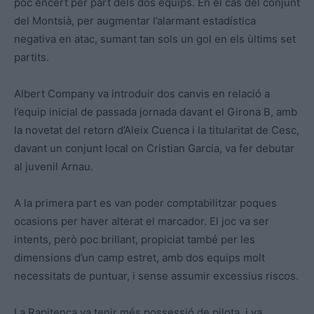
poc encert per part dels dos equips. En el cas del conjunt
del Montsià, per augmentar l’alarmant estadística
negativa en atac, sumant tan sols un gol en els ùltims set
partits.
Albert Company va introduir dos canvis en relació a
l’equip inicial de passada jornada davant el Girona B, amb
la novetat del retorn d’Aleix Cuenca i la titularitat de Cesc,
davant un conjunt local on Cristian Garcia, va fer debutar
al juvenil Arnau.
A la primera part es van poder comptabilitzar poques
ocasions per haver alterat el marcador. El joc va ser
intents, però poc brillant, propiciat també per les
dimensions d’un camp estret, amb dos equips molt
necessitats de puntuar, i sense assumir excessius riscos.
La Rapitenca va tenir més possessió de pilota, i va