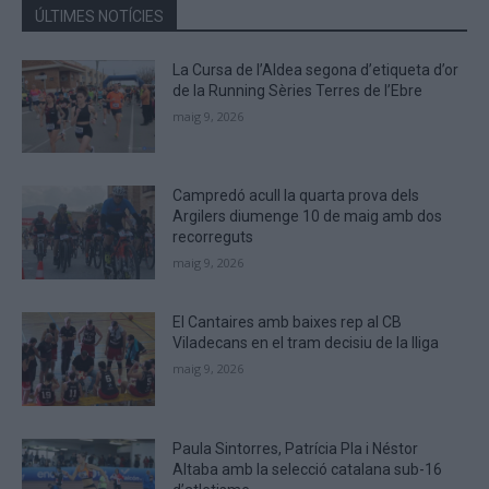
the
ÚLTIMES NOTÍCIES
CAPTCHA
to
La Cursa de l’Aldea segona d’etiqueta d’or
verify
de la Running Sèries Terres de l’Ebre
that
maig 9, 2026
you
are
human.
Campredó acull la quarta prova dels
Argilers diumenge 10 de maig amb dos
recorreguts
maig 9, 2026
El Cantaires amb baixes rep al CB
Viladecans en el tram decisiu de la lliga
maig 9, 2026
Paula Sintorres, Patrícia Pla i Néstor
Altaba amb la selecció catalana sub-16