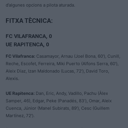
d’algunes opcions a pilota aturada.
FITXA TÈCNICA:
FC VILAFRANCA
, 0
UE RAPITENCA, 0
FC Vilafranca:
Casamayor, Arnau (Joel Bona, 60′), Cunill,
Reche, Escofet, Ferreira, Miki Puerto (Alfons Serra, 60′),
Aleix Díaz, Izan Maldonado (Lucas, 72′), David Toro,
Alexis.
UE Rapitenca:
Dan, Eric, Andy, Vadillo, Pachu (Àlex
Samper, 46), Edgar, Peke (Panadés, 83′), Omar, Aleix
Cuenca, Júnior (Manel Subirats, 89′), Cesc (Guillem
Martínez, 72′).