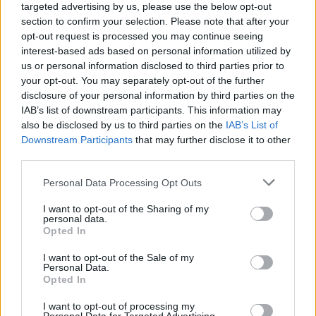
Futbol
targeted advertising by us, please use the below opt-out
section to confirm your selection. Please note that after your
Un CF Benifallet inactiu, planta cara al CF
opt-out request is processed you may continue seeing
Pinell en la festivitat de Santa Magdalena
interest-based ads based on personal information utilized by
abril 25, 2026
us or personal information disclosed to third parties prior to
Futbol
your opt-out. You may separately opt-out of the further
disclosure of your personal information by third parties on the
IAB’s list of downstream participants. This information may
also be disclosed by us to third parties on the
IAB’s List of
Downstream Participants
that may further disclose it to other
third parties.
DEIXA UNA RESPOSTA
Personal Data Processing Opt Outs
I want to opt-out of the Sharing of my
personal data.
Opted In
I want to opt-out of the Sale of my
Personal Data.
Opted In
Comentari:
I want to opt-out of processing my
No