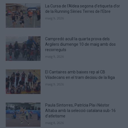
to
La Cursa de l’Aldea segona d’etiqueta d’or
verify
de la Running Sèries Terres de l’Ebre
that
maig 9, 2026
you
are
human.
Campredó acull la quarta prova dels
Argilers diumenge 10 de maig amb dos
recorreguts
maig 9, 2026
El Cantaires amb baixes rep al CB
Viladecans en el tram decisiu de la lliga
maig 9, 2026
Paula Sintorres, Patrícia Pla i Néstor
Altaba amb la selecció catalana sub-16
d’atletisme
maig 8, 2026