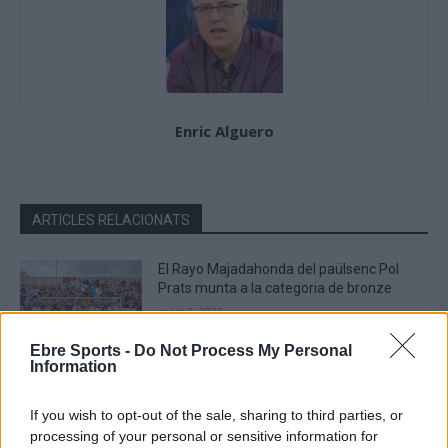
Enric Alguero
ARTICLES RELACIONATS
El Rayo Majadahonda del paülsenc Pol
Prats munta a la categoria de bronze
maig 6, 2026
Futbol
Ebre Sports -
Do Not Process My Personal
Information
Roquetes inaugura l’Estadi de
l’Observatori, després d’una reforma
If you wish to opt-out of the sale, sharing to third parties, or
integral d’1,2M€
processing of your personal or sensitive information for
abril 27, 2026