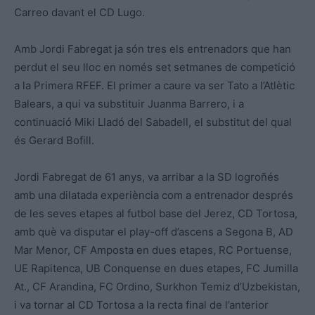
Carreo davant el CD Lugo.
Amb Jordi Fabregat ja són tres els entrenadors que han
perdut el seu lloc en només set setmanes de competició
a la Primera RFEF. El primer a caure va ser Tato a l’Atlètic
Balears, a qui va substituir Juanma Barrero, i a
continuació Miki Lladó del Sabadell, el substitut del qual
és Gerard Bofill.
Jordi Fabregat de 61 anys, va arribar a la SD logroñés
amb una dilatada experiència com a entrenador després
de les seves etapes al futbol base del Jerez, CD Tortosa,
amb què va disputar el play-off d’ascens a Segona B, AD
Mar Menor, CF Amposta en dues etapes, RC Portuense,
UE Rapitenca, UB Conquense en dues etapes, FC Jumilla
At., CF Arandina, FC Ordino, Surkhon Temiz d’Uzbekistan,
i va tornar al CD Tortosa a la recta final de l’anterior