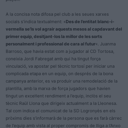
A la concisa nota difosa pel club a les seues xarxes
socials s’indica textualment: «
Des de l’entitat blanc-i-
vermella se’ls vol agrair aquests mesos al capdavant del
primer equip, desitjant-los la millor de les sorts
personalment i professional de cara al futur
«. Juanma
Barroso, que havia estat com a jugador al CD Tortosa,
coneixia Jordi Fabregat amb qui ha tingut força
vinculació, va apostar pel tècnic tortosí per iniciar una
complicada etapa en un equip, on després de la bona
campanya anterior, es va produir una remodelació de la
plantilla, amb la marxa de força jugadors que havien
tingut un excel·lent rendiment a l’equip, inclòs el seu
tècnic Raül Llona que dirigeix actualment a la Lleonesa.
Tal com indica el comunicat de la SD Logronyès en els
pròxims dies s’informarà de la persona que es farà càrrec
de l’equip amb vista al proper compromís de lliga a l’Anxo