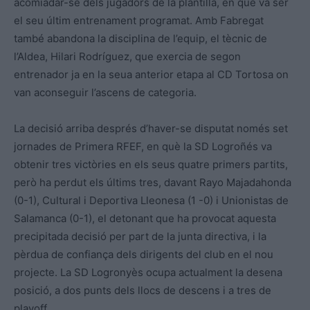
acomiadar-se dels jugadors de la plantilla, en què va ser
el seu últim entrenament programat. Amb Fabregat
també abandona la disciplina de l’equip, el tècnic de
l’Aldea, Hilari Rodríguez, que exercia de segon
entrenador ja en la seua anterior etapa al CD Tortosa on
van aconseguir l’ascens de categoria.
La decisió arriba després d’haver-se disputat només set
jornades de Primera RFEF, en què la SD Logroñés va
obtenir tres victòries en els seus quatre primers partits,
però ha perdut els últims tres, davant Rayo Majadahonda
(0-1), Cultural i Deportiva Lleonesa (1 -0) i Unionistas de
Salamanca (0-1), el detonant que ha provocat aquesta
precipitada decisió per part de la junta directiva, i la
pèrdua de confiança dels dirigents del club en el nou
projecte. La SD Logronyès ocupa actualment la desena
posició, a dos punts dels llocs de descens i a tres de
playoff.