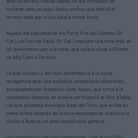
amb un terreny trenca-cames on els corredors es
trobaran amb un puja i baixa continu que oferirà el
terreny ideal per a una batalla sense treva.
Aquest dia s’ascendiran els Ports Prat del Compte (3r
Cat.) i el Port de Paüls (3r Cat.) mancant una mica més de
30 quilòmetres per a la meta, que estarà situat a l’Ermita
de Mig Camí a Tortosa.
L’equip número u del món desembarca a la cursa
tarragonina amb una autèntica constel·lació d’estrelles,
encapçalada per l’espanyol Juan Ayuso, que torna a la
competició després de la seva participació al Giro d’Itàlia,
i la jove promesa mexicana Isaac del Toro, que arriba en
plena forma després de la seva espectacular victòria a la
Vuelta a Àustria, on amb classificació general.
Una participació de luxe liderada per Juan Ayuso (22),