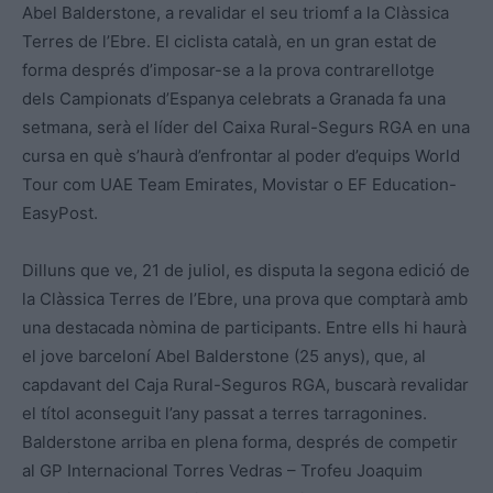
Abel Balderstone, a revalidar el seu triomf a la Clàssica
Terres de l’Ebre. El ciclista català, en un gran estat de
forma després d’imposar-se a la prova contrarellotge
dels Campionats d’Espanya celebrats a Granada fa una
setmana, serà el líder del Caixa Rural-Segurs RGA en una
cursa en què s’haurà d’enfrontar al poder d’equips World
Tour com UAE Team Emirates, Movistar o EF Education-
EasyPost.
Dilluns que ve, 21 de juliol, es disputa la segona edició de
la Clàssica Terres de l’Ebre, una prova que comptarà amb
una destacada nòmina de participants. Entre ells hi haurà
el jove barceloní Abel Balderstone (25 anys), que, al
capdavant del Caja Rural-Seguros RGA, buscarà revalidar
el títol aconseguit l’any passat a terres tarragonines.
Balderstone arriba en plena forma, després de competir
al GP Internacional Torres Vedras – Trofeu Joaquim