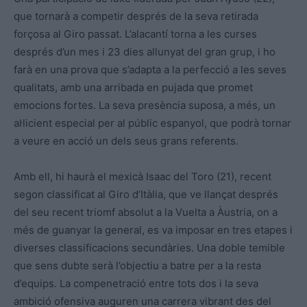
que tornarà a competir després de la seva retirada
forçosa al Giro passat. L’alacantí torna a les curses
després d’un mes i 23 dies allunyat del gran grup, i ho
farà en una prova que s’adapta a la perfecció a les seves
qualitats, amb una arribada en pujada que promet
emocions fortes. La seva presència suposa, a més, un
al·licient especial per al públic espanyol, que podrà tornar
a veure en acció un dels seus grans referents.
Amb ell, hi haurà el mexicà Isaac del Toro (21), recent
segon classificat al Giro d’Itàlia, que ve llançat després
del seu recent triomf absolut a la Vuelta a Àustria, on a
més de guanyar la general, es va imposar en tres etapes i
diverses classificacions secundàries. Una doble temible
que sens dubte serà l’objectiu a batre per a la resta
d’equips. La compenetració entre tots dos i la seva
ambició ofensiva auguren una carrera vibrant des del