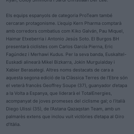
Els equips espanyols de categoria ProTeam també
cercaran protagonisme. L’equip Kern Pharma comptarà
amb corredors combatius com Kiko Galván, Pau Miquel,
Haimar Etxeberria i Antonio Jesús Soto. El Burgos BH
presentarà ciclistes com Carlos García Pierna, Eric
Fagúndez i Merhawi Kudus. Per la seva banda, Euskaltel-
Euskadi alinearà Mikel Bizkarra, Jokin Murguialday i
Xabier Berasategi. Altres noms destacats de cara a
aquesta segona edició de la Clàssica Terres de l’Ebre són
el veterà francès Geoffrey Soupe (37), guanyador d’etapa
a la Volta a Espanya, que liderarà el TotalEnergies,
acompanyat de joves promeses del ciclisme gal; o l’italià
Diego Ulissi (35), de l’Astana Qazaqstan Team, amb un
palmarès extens que inclou vuit victòries d’etapa al Giro
d’Itàlia.