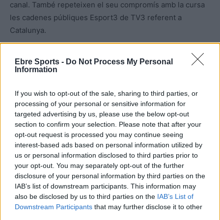
canal. També repeteixen el seu compromís amb la cursa
les cadenes públiques Esport3 de TV3 referent a
Catalunya.
A nivell internacional, Claro Sports portarà el senyal a 17
Ebre Sports -
Do Not Process My Personal
països de Sud-Amèrica, una cobertura d’especial
Information
rellevància atesa la participació de destacats corredors
If you wish to opt-out of the sale, sharing to third parties, or
llatinoamericans, entre ells el jove mexicà Isaac del Toro
processing of your personal or sensitive information for
(UAE Team Emirates), gran promesa del ciclisme mundial,
targeted advertising by us, please use the below opt-out
i diversos ciclistes colombians amb opcions destacades a
section to confirm your selection. Please note that after your
la prova.
opt-out request is processed you may continue seeing
interest-based ads based on personal information utilized by
us or personal information disclosed to third parties prior to
A més, la cursa estarà disponible a tot el món a través de
your opt-out. You may separately opt-out of the further
la plataforma de streaming Staylive, vinculada a Warner
disclosure of your personal information by third parties on the
Bros Discovery, cosa que permetrà als aficionats gaudir
IAB’s list of downstream participants. This information may
de l’esdeveniment des de qualsevol lloc i dispositiu.
also be disclosed by us to third parties on the
IAB’s List of
Downstream Participants
that may further disclose it to other
Aquesta aliança garanteix l’arribada del senyal de la
third parties.