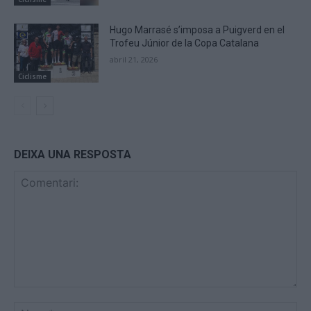
Hugo Marrasé s’imposa a Puigverd en el
Trofeu Júnior de la Copa Catalana
abril 21, 2026
Ciclisme
DEIXA UNA RESPOSTA
Comentari:
No