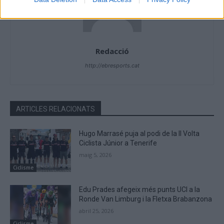
Redacció
http://ebresports.cat
ARTICLES RELACIONATS
Hugo Marrasé puja al podi de la II Volta
Ciclista Júnior a Tenerife
maig 5, 2026
Ciclisme
Edu Prades afegeix més punts UCI a la
Ronde Van Limburg i la Fletxa Brabanzona
abril 25, 2026
Ciclisme