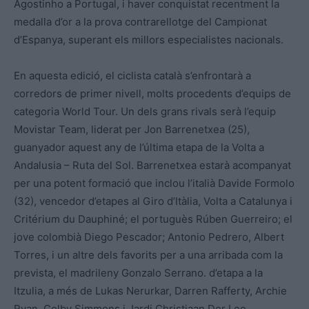
Agostinho a Portugal, i haver conquistat recentment la
medalla d’or a la prova contrarellotge del Campionat
d’Espanya, superant els millors especialistes nacionals.
En aquesta edició, el ciclista català s’enfrontarà a
corredors de primer nivell, molts procedents d’equips de
categoria World Tour. Un dels grans rivals serà l’equip
Movistar Team, liderat per Jon Barrenetxea (25),
guanyador aquest any de l’última etapa de la Volta a
Andalusia – Ruta del Sol. Barrenetxea estarà acompanyat
per una potent formació que inclou l’italià Davide Formolo
(32), vencedor d’etapes al Giro d’Itàlia, Volta a Catalunya i
Critérium du Dauphiné; el portuguès Rúben Guerreiro; el
jove colombià Diego Pescador; Antonio Pedrero, Albert
Torres, i un altre dels favorits per a una arribada com la
prevista, el madrileny Gonzalo Serrano. d’etapa a la
Itzulia, a més de Lukas Nerurkar, Darren Rafferty, Archie
Ryan, Colby Simmons i Jardi Christiaan Der Lee.