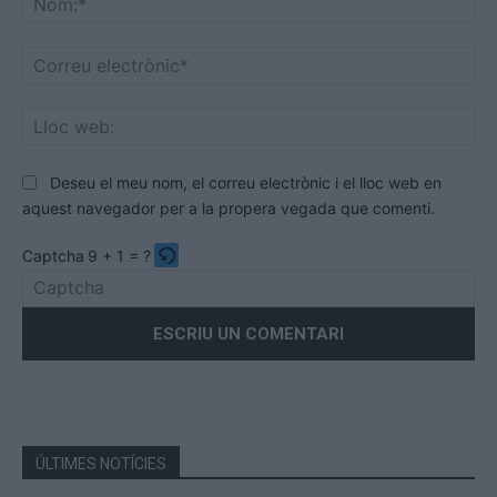
Co
ele
Llo
we
Deseu el meu nom, el correu electrònic i el lloc web en
aquest navegador per a la propera vegada que comenti.
Captcha
9 + 1 = ?
Please
enter
the
characters
shown
in
the
ÚLTIMES NOTÍCIES
CAPTCHA