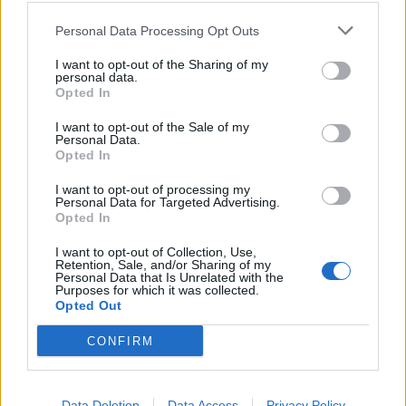
Clàssica a més de 180 milions de llars mitjançant les
plataformes associades.
Personal Data Processing Opt Outs
I want to opt-out of the Sharing of my
personal data.
Opted In
I want to opt-out of the Sale of my
Personal Data.
Opted In
I want to opt-out of processing my
Personal Data for Targeted Advertising.
Opted In
Article anterior
Article següent
L’ampostí Arnau Solà inicia
Nil Ibáñez i Clàudia Giralt, els
I want to opt-out of Collection, Use,
Retention, Sale, and/or Sharing of my
una nova etapa al futbol
més ràpids a la Baixada del
Personal Data that Is Unrelated with the
portuguès amb el FC Arouca
Renaixement
Purposes for which it was collected.
Opted Out
CONFIRM
Data Deletion
Data Access
Privacy Policy