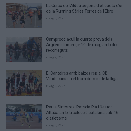
to
La Cursa de l’Aldea segona d’etiqueta d’or
verify
de la Running Sèries Terres de l’Ebre
that
maig 9, 2026
you
are
human.
Campredó acull la quarta prova dels
Argilers diumenge 10 de maig amb dos
recorreguts
maig 9, 2026
El Cantaires amb baixes rep al CB
Viladecans en el tram decisiu de la lliga
maig 9, 2026
Paula Sintorres, Patrícia Pla i Néstor
Altaba amb la selecció catalana sub-16
d’atletisme
maig 8, 2026