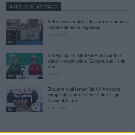
ARTICLES RELACIONATS
Botí de cinc medalles de plata ebrenques a
l’estatal de rem a Legutiano
maig 3, 2026
Rem
Noa Quinquilla i Meritxell Alonso amb la
selecció espanyola a l’Europeu sub-19 de
rem
maig 1, 2026
Rem
El quatre scull femení del CN Amposta
campió de la primera edició de la Lliga
Nacional de rem
abril 2, 2026
Rem