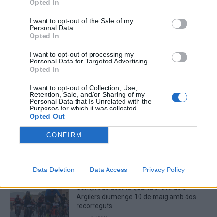
Opted In
Captcha
9 - 4 = ?
I want to opt-out of the Sale of my
Personal Data.
Opted In
Please
I want to opt-out of processing my
enter
Personal Data for Targeted Advertising.
the
Opted In
characters
shown
I want to opt-out of Collection, Use,
Retention, Sale, and/or Sharing of my
in
Personal Data that Is Unrelated with the
the
Purposes for which it was collected.
ÚLTIMES NOTÍCIES
CAPTCHA
Opted Out
to
La Cursa de l’Aldea segona d’etiqueta d’or
CONFIRM
verify
de la Running Sèries Terres de l’Ebre
that
maig 9, 2026
you
are
Data Deletion
Data Access
Privacy Policy
human.
Campredó acull la quarta prova dels
Argilers diumenge 10 de maig amb dos
recorreguts