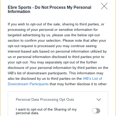
DEIXA UNA RESPOSTA
Ebre Sports -
Do Not Process My Personal
Information
If you wish to opt-out of the sale, sharing to third parties, or
processing of your personal or sensitive information for
targeted advertising by us, please use the below opt-out
section to confirm your selection. Please note that after your
opt-out request is processed you may continue seeing
interest-based ads based on personal information utilized by
us or personal information disclosed to third parties prior to
Comentari:
your opt-out. You may separately opt-out of the further
No
disclosure of your personal information by third parties on the
IAB’s list of downstream participants. This information may
also be disclosed by us to third parties on the
IAB’s List of
Co
Downstream Participants
that may further disclose it to other
ele
third parties.
Llo
we
Personal Data Processing Opt Outs
Deseu el meu nom, el correu electrònic i el lloc web en
I want to opt-out of the Sharing of my
personal data.
aquest navegador per a la propera vegada que comenti.