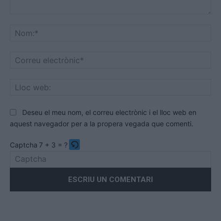
Comentari:
No
Co
ele
Llo
we
Deseu el meu nom, el correu electrònic i el lloc web en
aquest navegador per a la propera vegada que comenti.
Captcha
7 + 3 = ?
Please
enter
the
characters
shown