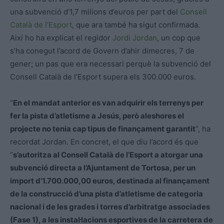
una subvenció d’1,7 milions d’euros per part del
Consell
Català de l’Esport
, que ara també ha sigut confirmada.
Així ho ha explicat el regidor
Jordi Jordan
, un cop que
s’ha conegut l’acord de Govern d’ahir dimecres, 7 de
gener; un pas que era necessari perquè la subvenció del
Consell Català de l’Esport supera els 300.000 euros.
“
En el mandat anterior es van adquirir els terrenys per
fer la pista d’atletisme a Jesús, però aleshores el
projecte no tenia cap tipus de finançament garantit
”, ha
recordat Jordan. En concret, el que diu l’acord és que
“
s’autoritza al Consell Català de l’Esport a atorgar una
subvenció directa a l’Ajuntament de Tortosa, per un
import d’1.700.000,00 euros, destinada al finançament
de la construcció d’una pista d’atletisme de categoria
nacional i de les grades i torres d’arbitratge associades
(Fase 1), a les instal·lacions esportives de la carretera de