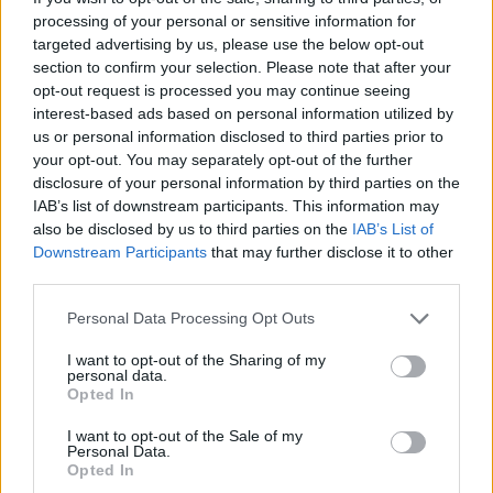
processing of your personal or sensitive information for
targeted advertising by us, please use the below opt-out
section to confirm your selection. Please note that after your
opt-out request is processed you may continue seeing
interest-based ads based on personal information utilized by
us or personal information disclosed to third parties prior to
your opt-out. You may separately opt-out of the further
Redacció
disclosure of your personal information by third parties on the
IAB’s list of downstream participants. This information may
http://ebresports.cat
also be disclosed by us to third parties on the
IAB’s List of
Downstream Participants
that may further disclose it to other
third parties.
ARTICLES RELACIONATS
Personal Data Processing Opt Outs
I want to opt-out of the Sharing of my
Paula Sintorres, Patrícia Pla i Néstor
personal data.
Altaba amb la selecció catalana sub-16
Opted In
d’atletisme
maig 8, 2026
I want to opt-out of the Sale of my
Atletisme
Personal Data.
Opted In
Cinc equips de l’ATE entre els més