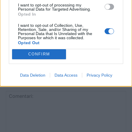
destacats a la final del Campionat de
I want to opt-out of processing my
Personal Data for Targeted Advertising.
Catalunya de Relleus
Opted In
abril 30, 2026
Atletisme
I want to opt-out of Collection, Use,
Retention, Sale, and/or Sharing of my
Batea va acollir la tercera edició de la
Personal Data that Is Unrelated with the
solidària Cursa dels Cellers
Purposes for which it was collected.
Opted Out
abril 15, 2026
Atletisme
CONFIRM
Data Deletion
Data Access
Privacy Policy
DEIXA UNA RESPOSTA