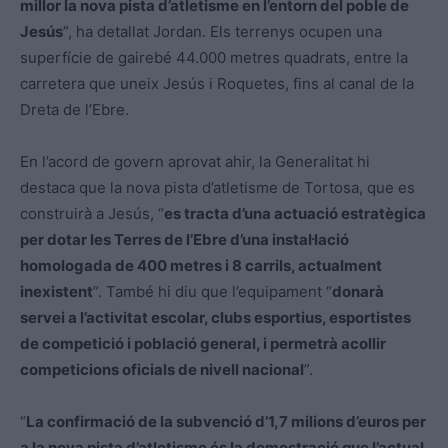
millor la nova pista d’atletisme en l’entorn del poble de
Jesús
”, ha detallat Jordan. Els terrenys ocupen una
superfície de gairebé 44.000 metres quadrats, entre la
carretera que uneix Jesús i Roquetes, fins al canal de la
Dreta de l’Ebre.
En l’acord de govern aprovat ahir, la Generalitat hi
destaca que la nova pista d’atletisme de Tortosa, que es
construirà a Jesús, “
es tracta d’una actuació estratègica
per dotar les Terres de l’Ebre d’una instal·lació
homologada de 400 metres i 8 carrils, actualment
inexistent
”. També hi diu que l’equipament “
donarà
servei a l’activitat escolar, clubs esportius, esportistes
de competició i població general, i permetrà acollir
competicions oficials de nivell nacional
”.
“
La confirmació de la subvenció d’1,7 milions d’euros per
a la nova pista d’atletisme és la demostració que l’actual