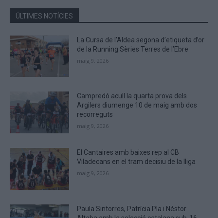
in
the
ÚLTIMES NOTÍCIES
CAPTCHA
to
La Cursa de l’Aldea segona d’etiqueta d’or
verify
de la Running Sèries Terres de l’Ebre
that
maig 9, 2026
you
are
human.
Campredó acull la quarta prova dels
Argilers diumenge 10 de maig amb dos
recorreguts
maig 9, 2026
El Cantaires amb baixes rep al CB
Viladecans en el tram decisiu de la lliga
maig 9, 2026
Paula Sintorres, Patrícia Pla i Néstor
Altaba amb la selecció catalana sub-16