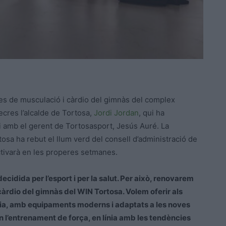
es de musculació i càrdio del gimnàs del complex
ecres l’alcalde de Tortosa,
Jordi Jordan
, qui ha
 i amb el gerent de Tortosasport, Jesús Auré. La
sa ha rebut el llum verd del consell d’administració de
’activarà en les properes setmanes.
cidida per l’esport i per la salut. Per això, renovarem
àrdio del gimnàs del WIN Tortosa. Volem oferir als
ncia, amb equipaments moderns i adaptats a les noves
an l’entrenament de força, en línia amb les tendències