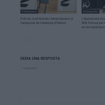
Poliesportiu
Poliesportiu
Podi de José Aranda i Nerea Navarro al
L’Ajuntament inca
Campionat de Catalunya d’Slàlom
WIN Tortosa per l
en les instal·laci
DEIXA UNA RESPOSTA