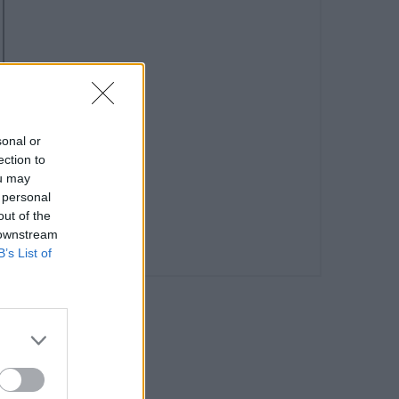
sonal or
ection to
ou may
 personal
out of the
 downstream
B’s List of