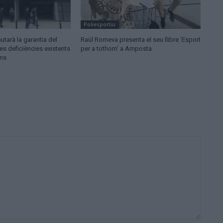
Poliesportiu
utarà la garantia del
Raül Romeva presenta el seu llibre ‘Esport
es deficiències existents
per a tothom’ a Amposta
ons