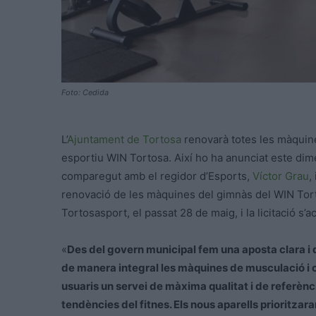
Foto: Cedida
L’
Ajuntament de Tortosa
renovarà totes les màquin
esportiu WIN Tortosa. Així ho ha anunciat este dim
comparegut amb el regidor d’Esports,
Víctor Grau
,
renovació de les màquines del gimnàs del WIN Torto
Tortosasport, el passat 28 de maig, i la licitació s
«
Des del govern municipal fem una aposta clara i de
de manera integral les màquines de musculació i c
usuaris un servei de màxima qualitat i de referè
tendències del fitnes. Els nous aparells prioritzar