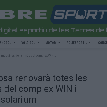
ANDBOL
VOLEIBOL
MOTOR
POLIESPORTIU
CONSE
s màquines del gimnàs del complex WIN...
osa renovarà totes les
 del complex WIN i
l solarium