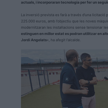
actuals, i incorporaran tecnologia per fer un segu
La inversió prevista es farà a través d’una licitació
225.000 euros, amb l’objectiu que les noves màquin
modernitzaran les instal·lacions sense tensionar le
estinguen en millor estat es podran utilitzar en al
Jordi Angelats
«, ha afegit l’alcalde.