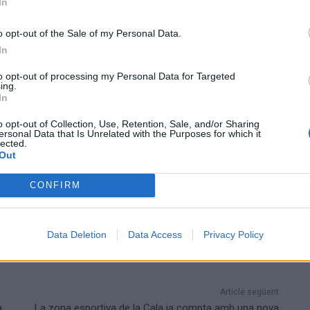
In
a de la sala fitnes i, amb l’organització d’activitats
r l’elevada demanda del WIN Tortosa.
o opt-out of the Sale of my Personal Data.
In
l WIN Tortosa com el complex esportiu de referència de
to opt-out of processing my Personal Data for Targeted
ble i útil per a tothom. Les noves màquines i la
ing.
i millors serveis, reduir llistes d’espera i potenciar
In
que, amb esta renovació, es farà «un salt qualitatiu» per
o opt-out of Collection, Use, Retention, Sale, and/or Sharing
 de les Terres de l’Ebre.
ersonal Data that Is Unrelated with the Purposes for which it
lected.
Out
CONFIRM
Data Deletion
Data Access
Privacy Policy
Article següent
a
La zona esportiva de la Cala ja compta amb una nova