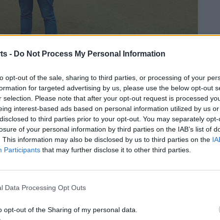
ts -
Do Not Process My Personal Information
to opt-out of the sale, sharing to third parties, or processing of your per
formation for targeted advertising by us, please use the below opt-out s
r selection. Please note that after your opt-out request is processed y
eing interest-based ads based on personal information utilized by us or
disclosed to third parties prior to your opt-out. You may separately opt-
WIN per ampliar espais d’entrenament a l’aire lliure.
losure of your personal information by third parties on the IAB’s list of
uguen oferir una experiència d’entrenament de força a
. This information may also be disclosed by us to third parties on the
IA
olarium del WIN Tortosa té un gran potencial, ja que el
Participants
that may further disclose it to other third parties.
ure gairebé tot l’any
«, ha apuntat Jordan.
afegit que al solarium exterior s’hi instal·larà un
l Data Processing Opt Outs
ire lliure. La proposta d’aprofitament del solàrium
o opt-out of the Sharing of my personal data.
 actual destinada a l’entrenament de força. A més, este