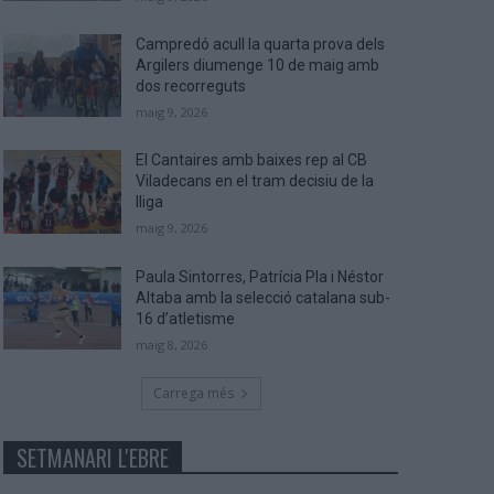
Campredó acull la quarta prova dels
Argilers diumenge 10 de maig amb
dos recorreguts
maig 9, 2026
El Cantaires amb baixes rep al CB
Viladecans en el tram decisiu de la
lliga
maig 9, 2026
Paula Sintorres, Patrícia Pla i Néstor
Altaba amb la selecció catalana sub-
16 d’atletisme
maig 8, 2026
Carrega més
SETMANARI L'EBRE