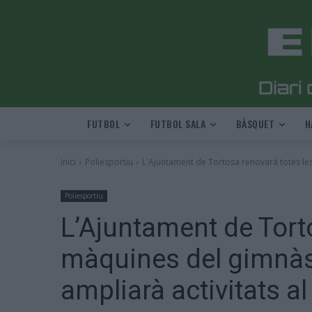
FUTBOL
FUTBOL SALA
BÀSQUET
H
Inici
Poliesportiu
L'Ajuntament de Tortosa renovarà totes le
Poliesportiu
L’Ajuntament de Tort
màquines del gimnàs
ampliarà activitats a