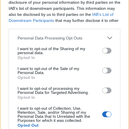
disclosure of your personal information by third parties on the
IAB’s list of downstream participants. This information may
also be disclosed by us to third parties on the
IAB’s List of
Downstream Participants
that may further disclose it to other
third parties.
Personal Data Processing Opt Outs
I want to opt-out of the Sharing of my
Comentari:
personal data.
No
Opted In
I want to opt-out of the Sale of my
Co
Personal Data.
ele
Opted In
Llo
I want to opt-out of processing my
Personal Data for Targeted Advertising.
we
Opted In
Deseu el meu nom, el correu electrònic i el lloc web en
I want to opt-out of Collection, Use,
aquest navegador per a la propera vegada que comenti.
Retention, Sale, and/or Sharing of my
Personal Data that Is Unrelated with the
Purposes for which it was collected.
Captcha
10 * 1 = ?
Opted Out