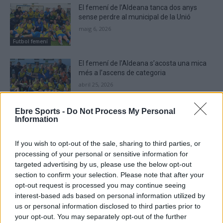
El femení de l’Aldeana tanca dos anys
sense perdre al municipal de la Unió
maig 6, 2026
Futbol femení
El femení de l’Aldeana s’acosta una mica
més a l’ascens de categoria
abril 25, 2026
Futbol femení
Ebre Sports -
Do Not Process My Personal
La selecció femenina suïssa de Rafel
Information
Navarro es consolida al primer lloc del seu
grup
If you wish to opt-out of the sale, sharing to third parties, or
abril 24, 2026
Futbol femení
processing of your personal or sensitive information for
targeted advertising by us, please use the below opt-out
section to confirm your selection. Please note that after your
opt-out request is processed you may continue seeing
interest-based ads based on personal information utilized by
us or personal information disclosed to third parties prior to
DEIXA UNA RESPOSTA
your opt-out. You may separately opt-out of the further