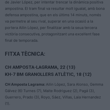
de Javier López, per intentar trencar la dinàmica positiva
ampostina. El tram final va resultar molt igualat, amb bona
defensa ampostina, que en els últims 14 minuts, només
va permetre al seu rival, superar en una ocasió a la
portera Ailin López, per finalitzar amb la seua tercera
victòria consecutiva, protagonitzant una excel·lent fase
final de temporada.
FITXA TÈCNICA:
CH AMPOSTA-LAGRAMA, 22 (13)
KH-7 BM GRANOLLERS ATLÈTIC, 18 (12)
CH Amposta Lagrama:
Ailin López, Sara Alonso, Gemma
Gálvez (6) Turnes (7), Maite Rodriguez (2), Pagá (3),
Guerrero, Prado (3), Royo, Sáez, Viñas, Laia Hernandez
(1).