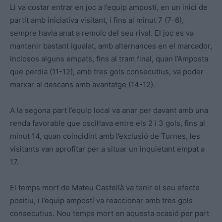
Li va costar entrar en joc a l’equip ampostí, en un inici de
partit amb iniciativa visitant, i fins al minut 7 (7-6),
sempre havia anat a remolc del seu rival. El joc es va
mantenir bastant igualat, amb alternances en el marcador,
inclosos alguns empats, fins al tram final, quan l’Amposta
que perdia (11-12), amb tres gols consecutius, va poder
marxar al descans amb avantatge (14-12).
A la segona part l’equip local va anar per davant amb una
renda favorable que oscil·lava entre els 2 i 3 gols, fins al
minut 14, quan coincidint amb l’exclusió de Turnes, les
visitants van aprofitar per a situar un inquietant empat a
17.
El temps mort de Mateu Castellà va tenir el seu efecte
positiu, i l’equip ampostí va reaccionar amb tres gols
consecutius. Nou temps mort en aquesta ocasió per part