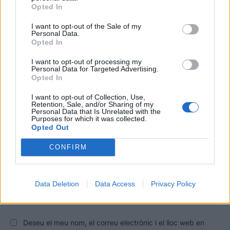
Opted In
DEIXA UNA RESPOSTA
I want to opt-out of the Sale of my
Personal Data.
Opted In
I want to opt-out of processing my
Personal Data for Targeted Advertising.
Opted In
I want to opt-out of Collection, Use,
Retention, Sale, and/or Sharing of my
Personal Data that Is Unrelated with the
Purposes for which it was collected.
Comentari:
Opted Out
No
CONFIRM
Co
ele
Data Deletion
Data Access
Privacy Policy
Llo
we
Deseu el meu nom, el correu electrònic i el lloc web en