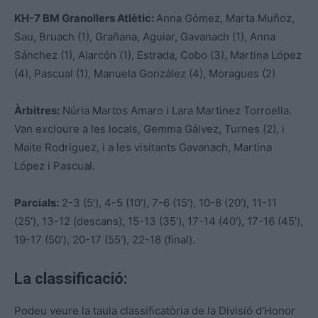
KH-7 BM Granollers Atlètic:
Anna Gómez, Marta Muñoz,
Sau, Bruach (1), Grañana, Aguiar, Gavanach (1), Anna
Sánchez (1), Alarcón (1), Estrada, Cobo (3), Martina López
(4), Pascual (1), Manuela González (4), Moragues (2)
Àrbitres:
Núria Martos Amaro i Lara Martinez Torroella.
Van excloure a les locals, Gemma Gálvez, Turnes (2), i
Maite Rodriguez, i a les visitants Gavanach, Martina
López i Pascual.
Parcials:
2-3 (5′), 4-5 (10′), 7-6 (15′), 10-8 (20′), 11-11
(25′), 13-12 (descans), 15-13 (35′), 17-14 (40′), 17-16 (45′),
19-17 (50′), 20-17 (55′), 22-18 (final).
La classificació:
Podeu veure la taula classificatòria de la Divisió d’Honor