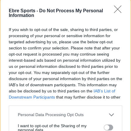
Ebre Sports -
Do Not Process My Personal
ARTICLES RELACIONATS
Information
El Centre d’Esports Tortosa no va mantenir
If you wish to opt-out of the sale, sharing to third parties, or
el bon nivell de joc d’inici de partit
processing of your personal or sensitive information for
maig 7, 2026
targeted advertising by us, please use the below opt-out
Handbol
section to confirm your selection. Please note that after your
opt-out request is processed you may continue seeing
Contundent victòria per acabar la Lliga
interest-based ads based on personal information utilized by
Catalana d’Or amb bones sensacions
us or personal information disclosed to third parties prior to
maig 3, 2026
your opt-out. You may separately opt-out of the further
disclosure of your personal information by third parties on the
Handbol
IAB’s list of downstream participants. This information may
also be disclosed by us to third parties on the
IAB’s List of
El Centre d’Esports Tortosa sorprès per
part d’un rival que lluita per la
Downstream Participants
that may further disclose it to other
permanència
third parties.
abril 29, 2026
Handbol
Personal Data Processing Opt Outs
I want to opt-out of the Sharing of my
personal data.