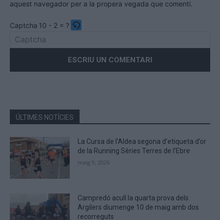
aquest navegador per a la propera vegada que comenti.
Captcha
10 - 2 = ?
Please
enter
the
characters
shown
in
the
ÚLTIMES NOTÍCIES
CAPTCHA
to
La Cursa de l’Aldea segona d’etiqueta d’or
verify
de la Running Sèries Terres de l’Ebre
that
maig 9, 2026
you
are
human.
Campredó acull la quarta prova dels
Argilers diumenge 10 de maig amb dos
recorreguts