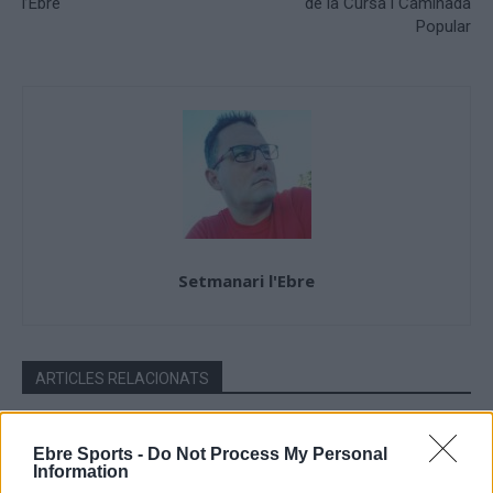
l’Ebre
de la Cursa i Caminada
Popular
Setmanari l'Ebre
ARTICLES RELACIONATS
El femení de l’Aldeana tanca dos anys
Ebre Sports -
Do Not Process My Personal
sense perdre al municipal de la Unió
Information
maig 6, 2026