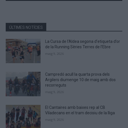
the
characters
shown
in
the
ÚLTIMES NOTÍCIES
CAPTCHA
to
La Cursa de l’Aldea segona d’etiqueta d’or
verify
de la Running Sèries Terres de l’Ebre
that
maig 9, 2026
you
are
human.
Campredó acull la quarta prova dels
Argilers diumenge 10 de maig amb dos
recorreguts
maig 9, 2026
El Cantaires amb baixes rep al CB
Viladecans en el tram decisiu de la lliga
maig 9, 2026