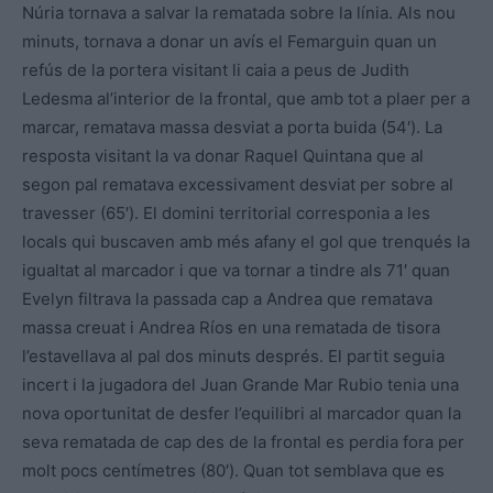
Núria tornava a salvar la rematada sobre la línia. Als nou
minuts, tornava a donar un avís el Femarguin quan un
refús de la portera visitant li caia a peus de Judith
Ledesma al’interior de la frontal, que amb tot a plaer per a
marcar, rematava massa desviat a porta buida (54′). La
resposta visitant la va donar Raquel Quintana que al
segon pal rematava excessivament desviat per sobre al
travesser (65′). El domini territorial corresponia a les
locals qui buscaven amb més afany el gol que trenqués la
igualtat al marcador i que va tornar a tindre als 71′ quan
Evelyn filtrava la passada cap a Andrea que rematava
massa creuat i Andrea Ríos en una rematada de tisora
l’estavellava al pal dos minuts després. El partit seguia
incert i la jugadora del Juan Grande Mar Rubio tenia una
nova oportunitat de desfer l’equilibri al marcador quan la
seva rematada de cap des de la frontal es perdia fora per
molt pocs centímetres (80′). Quan tot semblava que es