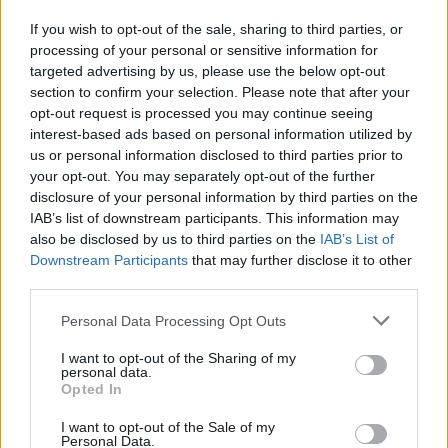
Futbol femení
If you wish to opt-out of the sale, sharing to third parties, or
processing of your personal or sensitive information for
El femení de l’Aldeana s’acosta una mica
targeted advertising by us, please use the below opt-out
més a l’ascens de categoria
section to confirm your selection. Please note that after your
abril 25, 2026
opt-out request is processed you may continue seeing
Futbol femení
interest-based ads based on personal information utilized by
us or personal information disclosed to third parties prior to
La selecció femenina suïssa de Rafel
your opt-out. You may separately opt-out of the further
Navarro es consolida al primer lloc del seu
disclosure of your personal information by third parties on the
grup
IAB’s list of downstream participants. This information may
abril 24, 2026
Futbol femení
also be disclosed by us to third parties on the
IAB’s List of
Downstream Participants
that may further disclose it to other
third parties.
Personal Data Processing Opt Outs
DEIXA UNA RESPOSTA
I want to opt-out of the Sharing of my
personal data.
Opted In
I want to opt-out of the Sale of my
Personal Data.