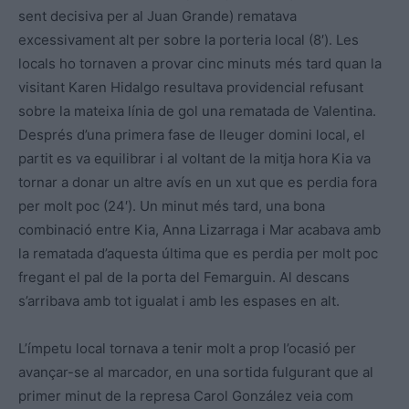
sent decisiva per al Juan Grande) rematava
excessivament alt per sobre la porteria local (8′). Les
locals ho tornaven a provar cinc minuts més tard quan la
visitant Karen Hidalgo resultava providencial refusant
sobre la mateixa línia de gol una rematada de Valentina.
Després d’una primera fase de lleuger domini local, el
partit es va equilibrar i al voltant de la mitja hora Kia va
tornar a donar un altre avís en un xut que es perdia fora
per molt poc (24′). Un minut més tard, una bona
combinació entre Kia, Anna Lizarraga i Mar acabava amb
la rematada d’aquesta última que es perdia per molt poc
fregant el pal de la porta del Femarguin. Al descans
s’arribava amb tot igualat i amb les espases en alt.
L’ímpetu local tornava a tenir molt a prop l’ocasió per
avançar-se al marcador, en una sortida fulgurant que al
primer minut de la represa Carol González veia com