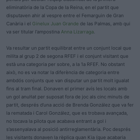
eliminatòria de la Copa de la Reina, en el partit que
disputaven ahir al vespre entre el Femarguin de Gran
Canària i el
Ginelux Juan Grande
de las Palmas, amb qui
va ser titular l’ampostina
Anna Lizarraga
.
Va resultar un partit equilibrat entre un conjunt local que
milita al grup 2 de segona RFEF i el conjunt visitant que
està una categoria per sobre, a la 1a RFEF. No obstant
això, no es va notar la diferència de categoria entre
ambdós conjunts que van disputar un partit molt igualat
fins al tram final. Donaven el primer avís les locals amb
un gol anul·lat per suposat fora de joc als cinc minuts de
partit, després d’una acció de Brenda González que va fer
la rematada i Carol González, que es trobava avançada,
no tocava la pilota que acabava entrant a gol i
s’assenyalava al posició antirreglamentària. Poc després
les visitants donaven la rèplica quan Kia (que acabaria