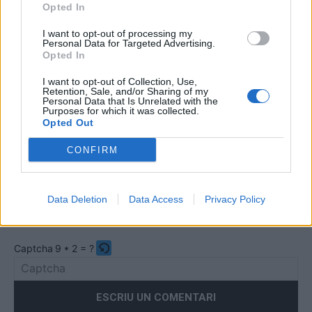
Opted In
I want to opt-out of processing my
Personal Data for Targeted Advertising.
Opted In
Comentari:
I want to opt-out of Collection, Use,
No
Retention, Sale, and/or Sharing of my
Personal Data that Is Unrelated with the
Purposes for which it was collected.
Opted Out
Co
ele
CONFIRM
Llo
we
Data Deletion
Data Access
Privacy Policy
Deseu el meu nom, el correu electrònic i el lloc web en
aquest navegador per a la propera vegada que comenti.
Captcha
9 * 2 = ?
Please
enter