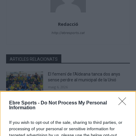
Redacció
http://ebresports.cat
ARTICLES RELACIONATS
El femení de l’Aldeana tanca dos anys
sense perdre al municipal de la Unió
maig 6, 2026
Futbol femení
Ebre Sports -
Do Not Process My Personal
Information
El femení de l’Aldeana s’acosta una mica
més a l’ascens de categoria
abril 25, 2026
If you wish to opt-out of the sale, sharing to third parties, or
processing of your personal or sensitive information for
Futbol femení
targeted advertising by us, please use the below opt-out