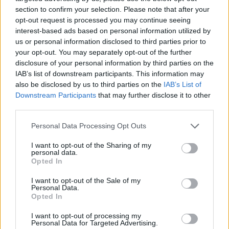
section to confirm your selection. Please note that after your
La selecció femenina suïssa de Rafel
opt-out request is processed you may continue seeing
Navarro es consolida al primer lloc del seu
grup
interest-based ads based on personal information utilized by
us or personal information disclosed to third parties prior to
abril 24, 2026
Futbol femení
your opt-out. You may separately opt-out of the further
disclosure of your personal information by third parties on the
IAB’s list of downstream participants. This information may
also be disclosed by us to third parties on the
IAB’s List of
Downstream Participants
that may further disclose it to other
DEIXA UNA RESPOSTA
third parties.
Personal Data Processing Opt Outs
I want to opt-out of the Sharing of my
personal data.
Opted In
I want to opt-out of the Sale of my
Personal Data.
Opted In
Comentari:
No
I want to opt-out of processing my
Personal Data for Targeted Advertising.