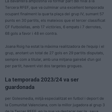
La davantera ampostina va formar part del filial a la
Tercera RFEF, que va culminar una excel·lent temporada
ocupant finalment la quarta plaça del grup IV, sumant 57
punts en 30 partits, els mateixos que el tercer classificat
CF Futbolellas, amb 17 victòries, 6 empats i 7 derrotes,
68 gols a favor i 48 en contra.
Joana Roig ha estat la màxima realitzadora de l’equip i el
grup, anotant un total de 27 gols en 29 partits disputats,
sempre com a titular, amb una mitjana gairebé d’un gol
per partit, havent vist dos targetes grogues.
La temporada 2023/24 va ser
guardonada
per Golesmedia, mitjà especialitzat en futbol i deport de
la Comunitat Valenciana, com la millor jugadora al grup 3
de la Tercer RFEF, en la que va destacar per la . seua