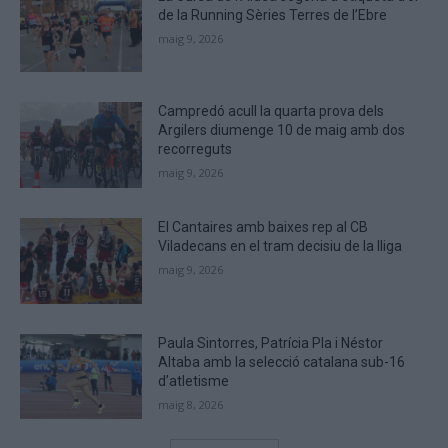
verify
de la Running Sèries Terres de l’Ebre
that
maig 9, 2026
you
are
human.
Campredó acull la quarta prova dels
Argilers diumenge 10 de maig amb dos
recorreguts
maig 9, 2026
El Cantaires amb baixes rep al CB
Viladecans en el tram decisiu de la lliga
maig 9, 2026
Paula Sintorres, Patrícia Pla i Néstor
Altaba amb la selecció catalana sub-16
d’atletisme
maig 8, 2026