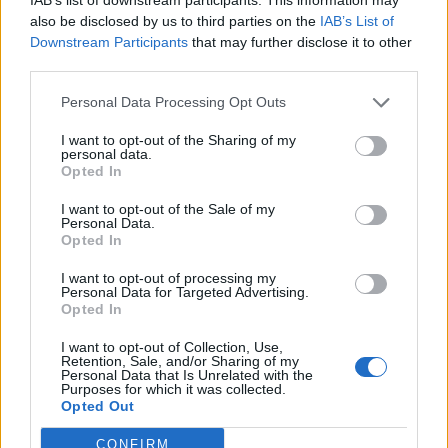
also be disclosed by us to third parties on the
IAB’s List of
1ª Catalana
Downstream Participants
that may further disclose it to other
third parties.
El FC Ascó segella la permanència a la
primera catalana
Personal Data Processing Opt Outs
abril 25, 2026
1ª Catalana
I want to opt-out of the Sharing of my
personal data.
Opted In
Una victòria separa la Rapitenca de la
salvació matemàtica a la categoria
I want to opt-out of the Sale of my
Personal Data.
abril 25, 2026
Opted In
1ª Catalana
I want to opt-out of processing my
Personal Data for Targeted Advertising.
Opted In
I want to opt-out of Collection, Use,
DEIXA UNA RESPOSTA
Retention, Sale, and/or Sharing of my
Personal Data that Is Unrelated with the
Purposes for which it was collected.
Opted Out
CONFIRM