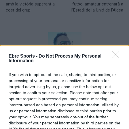
amb la victòria superant al
futbol amateur entrenarà a
coer del grup
l’Estadi de la Unió de l’Aldea
Ebre Sports -
Do Not Process My Personal
Information
If you wish to opt-out of the sale, sharing to third parties, or
Setmanari l'Ebre
processing of your personal or sensitive information for
targeted advertising by us, please use the below opt-out
section to confirm your selection. Please note that after your
opt-out request is processed you may continue seeing
ARTICLES RELACIONATS
interest-based ads based on personal information utilized by
us or personal information disclosed to third parties prior to
La remuntada de la Rapitenca li dona la
your opt-out. You may separately opt-out of the further
permanència a la 1a catalana
disclosure of your personal information by third parties on the
maig 6, 2026
IAB’s list of downstream participants. This information may