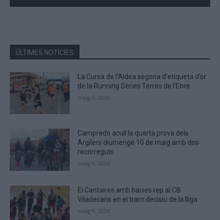
the
characters
shown
in
the
ÚLTIMES NOTÍCIES
CAPTCHA
to
La Cursa de l’Aldea segona d’etiqueta d’or
verify
de la Running Sèries Terres de l’Ebre
that
maig 9, 2026
you
are
human.
Campredó acull la quarta prova dels
Argilers diumenge 10 de maig amb dos
recorreguts
maig 9, 2026
El Cantaires amb baixes rep al CB
Viladecans en el tram decisiu de la lliga
maig 9, 2026