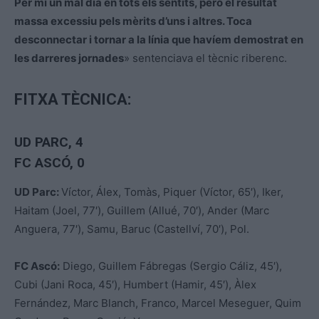
Per mi un mal dia en tots els sentits, però el resultat
massa excessiu pels mèrits d’uns i altres. Toca
desconnectar i tornar a la línia que havíem demostrat en
les darreres jornades
» sentenciava el tècnic riberenc.
FITXA TÈCNICA:
UD PARC
, 4
FC ASCÓ, 0
UD Parc:
Víctor, Álex, Tomàs, Piquer (Víctor, 65′), Iker,
Haitam (Joel, 77′), Guillem (Allué, 70′), Ander (Marc
Anguera, 77′), Samu, Baruc (Castellví, 70′), Pol.
FC Ascó:
Diego, Guillem Fábregas (Sergio Cáliz, 45′),
Cubi (Jani Roca, 45′), Humbert (Hamir, 45′), Àlex
Fernández, Marc Blanch, Franco, Marcel Meseguer, Quim