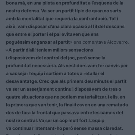
bona mà, en una pilota en profunditat a l’esquena de la
nostra defensa. Va ser un partit típic de quan no surts
amb la mentalitat que requeria la confrontació. Tot i
això, vam disposar d’una clara ocasió al fil del descans
que entre el porter i el pal evitaven que ens
poguéssim enganxar al partit
» ens comentava Alcoverro.
«
A partir d’allí teníem millors sensacions
i disposàvem del control del joc, però sense la
profunditat necessària. Als vestidors vam fer canvis per
a sacsejar l’equip i sortíem a totes a retallar el
desavantatge. Crec que als primers deu minuts el partit
va ser un assetjament continu i disposàvem de tres o
quatre situacions que no podíem materialitzar. I ells, en
la primera que van tenir, la finalitzaven en una rematada
des de fora la frontal que passava entre les cames del
nostre central. Va ser un cop molt fort. L’equip
va continuar intentant-ho però sense massa claredat.