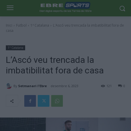
Inici
Futbol
1ª Catalana
L'Ascó veu trencada la imbatibilitat fora de
casa
1ª Catalana
L’Ascó veu trencada la
imbatibilitat fora de casa
By
Setmanari l'Ebre
desembre 6, 2023
121
0