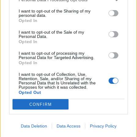
ele
I want to opt-out of the Sharing of my
Llo
personal data.
we
Opted In
Deseu el meu nom, el correu electrònic i el lloc web en
I want to opt-out of the Sale of my
aquest navegador per a la propera vegada que comenti.
Personal Data.
Opted In
Captcha
9 * 5 = ?
I want to opt-out of processing my
Personal Data for Targeted Advertising.
Opted In
Please
enter
I want to opt-out of Collection, Use,
Retention, Sale, and/or Sharing of my
the
Personal Data that Is Unrelated with the
characters
Purposes for which it was collected.
shown
Opted Out
in
CONFIRM
the
ÚLTIMES NOTÍCIES
CAPTCHA
to
La Cursa de l’Aldea segona d’etiqueta d’or
verify
Data Deletion
Data Access
Privacy Policy
de la Running Sèries Terres de l’Ebre
that
maig 9, 2026
you