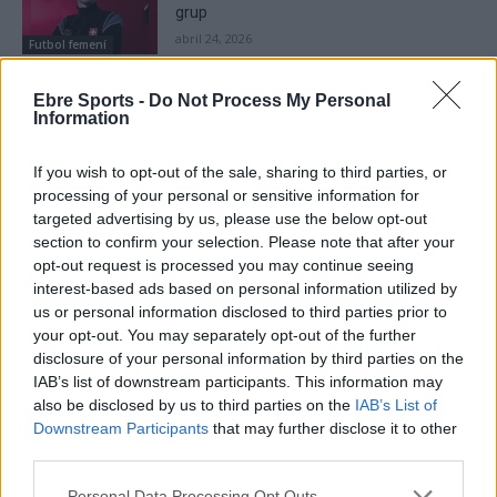
grup
abril 24, 2026
Futbol femení
Ebre Sports -
Do Not Process My Personal
Information
DEIXA UNA RESPOSTA
If you wish to opt-out of the sale, sharing to third parties, or
processing of your personal or sensitive information for
targeted advertising by us, please use the below opt-out
section to confirm your selection. Please note that after your
opt-out request is processed you may continue seeing
interest-based ads based on personal information utilized by
us or personal information disclosed to third parties prior to
your opt-out. You may separately opt-out of the further
disclosure of your personal information by third parties on the
IAB’s list of downstream participants. This information may
Comentari:
also be disclosed by us to third parties on the
IAB’s List of
No
Downstream Participants
that may further disclose it to other
third parties.
Co
Personal Data Processing Opt Outs