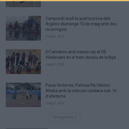
are
human.
Campredó acull la quarta prova dels
Argilers diumenge 10 de maig amb dos
recorreguts
maig 9, 2026
El Cantaires amb baixes rep al CB
Viladecans en el tram decisiu de la lliga
maig 9, 2026
Paula Sintorres, Patrícia Pla i Néstor
Altaba amb la selecció catalana sub-16
d’atletisme
maig 8, 2026
Carrega més