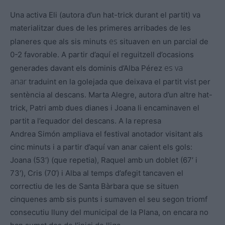
Una
activa Eli
(autora d’un hat-trick durant el partit) va
materialitzar dues de les primeres arribades de les
es
planeres que
als sis minuts
situaven en un parcial de
0-2 favorable. A partir d’aquí el reguitzell d’ocasions
es va
generades davant els dominis d’Alba Pérez
anar
traduint en la golejada que deixava el partit vist per
sentència al descans. Marta Alegre, autora d’un altre hat-
trick, Patri amb dues dianes i Joana li encaminaven el
partit a l’equador del descans. A la represa
Andrea
Simón
ampliava el festival anotador visitant
als
cinc minuts
i a partir d’aquí van anar caient els gols:
Joana
(
53
‘
) (que repetia), Raquel amb un doblet (67′ i
73′),
Cris
(
70
‘
) i Alba al temps d’afegit tancaven el
correctiu de les de Santa Bàrbara que se situen
cinquenes amb sis punts i sumaven el seu segon triomf
consecutiu lluny del municipal de la Plana, on encara no