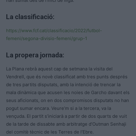
han sumat des de l’inici de lliga.
La classificació:
https://www.fcf.cat/classificacio/2022/futbol-
femeni/segona-divisio-femeni/grup-1
La propera jornada:
La Plana rebrà aquest cap de setmana la visita del
Vendrell, que és novè classificat amb tres punts després
de tres partits disputats, amb la intenció de trencar la
mala dinàmica que acusen les noies de Garcho davant els
seus aficionats, on en dos compromisos disputats no han
pogut sumar encara. Veure’m si a la tercera, va la
vençuda. El partit s’iniciarà a partir de dos quarts de vuit
de la tarde de dissabte amb arbitratge d’Outman Senhaji
del comitè tècnic de les Terres de l’Ebre.