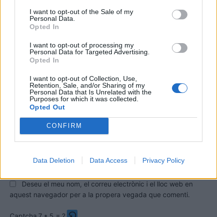
I want to opt-out of the Sale of my
Personal Data.
Opted In
I want to opt-out of processing my
Personal Data for Targeted Advertising.
Opted In
I want to opt-out of Collection, Use,
Retention, Sale, and/or Sharing of my
Personal Data that Is Unrelated with the
Comentari:
Purposes for which it was collected.
No
Opted Out
CONFIRM
Co
ele
Llo
Data Deletion
Data Access
Privacy Policy
we
Deseu el meu nom, el correu electrònic i el lloc web en
aquest navegador per a la propera vegada que comenti.
Captcha
7 * 5 = ?