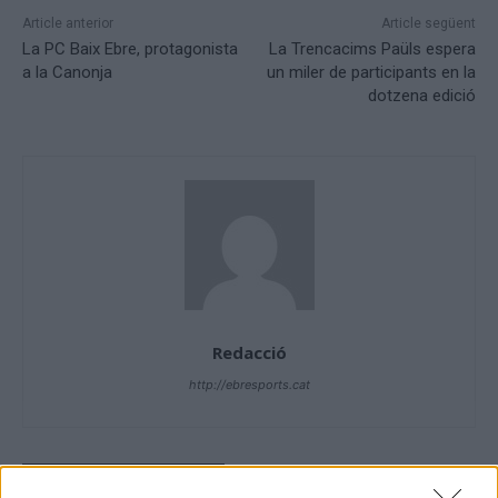
Article anterior
Article següent
La PC Baix Ebre, protagonista
La Trencacims Paüls espera
a la Canonja
un miler de participants en la
dotzena edició
Redacció
http://ebresports.cat
ARTICLES RELACIONATS