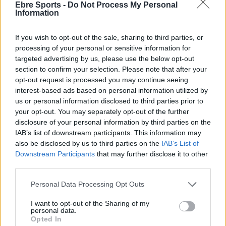
Ebre Sports -
Do Not Process My Personal
Information
El Rayo Majadahonda del paülsenc Pol
Prats munta a la categoria de bronze
If you wish to opt-out of the sale, sharing to third parties, or
maig 6, 2026
processing of your personal or sensitive information for
Futbol
targeted advertising by us, please use the below opt-out
section to confirm your selection. Please note that after your
Roquetes inaugura l’Estadi de
opt-out request is processed you may continue seeing
l’Observatori, després d’una reforma
interest-based ads based on personal information utilized by
integral d’1,2M€
us or personal information disclosed to third parties prior to
abril 27, 2026
Futbol
your opt-out. You may separately opt-out of the further
disclosure of your personal information by third parties on the
Un CF Benifallet inactiu, planta cara al CF
IAB’s list of downstream participants. This information may
Pinell en la festivitat de Santa Magdalena
also be disclosed by us to third parties on the
IAB’s List of
abril 25, 2026
Downstream Participants
that may further disclose it to other
third parties.
Futbol
Personal Data Processing Opt Outs
I want to opt-out of the Sharing of my
personal data.
Opted In
DEIXA UNA RESPOSTA