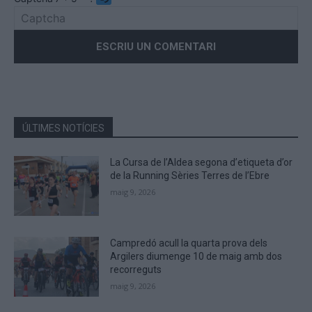
Please
enter
the
characters
shown
in
the
ÚLTIMES NOTÍCIES
CAPTCHA
to
La Cursa de l’Aldea segona d’etiqueta d’or
verify
de la Running Sèries Terres de l’Ebre
that
maig 9, 2026
you
are
human.
Campredó acull la quarta prova dels
Argilers diumenge 10 de maig amb dos
recorreguts
maig 9, 2026