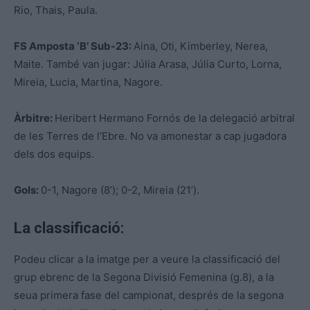
Rio, Thais, Paula.
FS Amposta ‘B’ Sub-23:
Aina, Oti, Kimberley, Nerea,
Maite. També van jugar: Júlia Arasa, Júlia Curto, Lorna,
Mireia, Lucia, Martina, Nagore.
Àrbitre:
Heribert Hermano Fornós de la delegació arbitral
de les Terres de l’Ebre. No va amonestar a cap jugadora
dels dos equips.
Gols:
0-1, Nagore (8’); 0-2, Mireia (21’).
La classificació:
Podeu clicar a la imatge per a veure la classificació del
grup ebrenc de la Segona Divisió Femenina (g.8), a la
seua primera fase del campionat, després de la segona