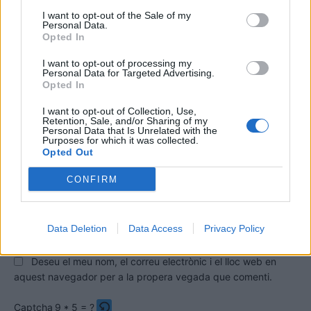
I want to opt-out of the Sale of my
Personal Data.
Opted In
I want to opt-out of processing my
Personal Data for Targeted Advertising.
Opted In
I want to opt-out of Collection, Use,
Retention, Sale, and/or Sharing of my
Comentari:
Personal Data that Is Unrelated with the
Purposes for which it was collected.
No
Opted Out
CONFIRM
Co
ele
Llo
Data Deletion
Data Access
Privacy Policy
we
Deseu el meu nom, el correu electrònic i el lloc web en
aquest navegador per a la propera vegada que comenti.
Captcha
9 * 5 = ?