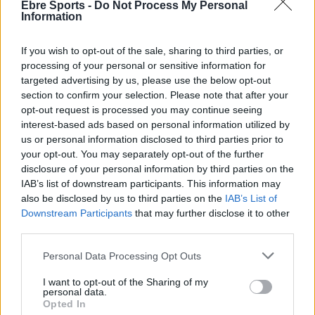
Ebre Sports -
Do Not Process My Personal
Information
Dur rival per al Futbol Sala Amposta en la
lluita per l’ascens a 3a divisió
If you wish to opt-out of the sale, sharing to third parties, or
abril 10, 2026
processing of your personal or sensitive information for
Futbol sala
targeted advertising by us, please use the below opt-out
section to confirm your selection. Please note that after your
Els dos equips del FS Amposta passen la
opt-out request is processed you may continue seeing
primera ronda de Copa
interest-based ads based on personal information utilized by
desembre 7, 2025
us or personal information disclosed to third parties prior to
Futbol sala
your opt-out. You may separately opt-out of the further
disclosure of your personal information by third parties on the
El Servigroup Peníscola del tivissà Carles
IAB’s list of downstream participants. This information may
Saladié suma una victòria de doble valor
also be disclosed by us to third parties on the
IAB’s List of
desembre 3, 2025
Downstream Participants
that may further disclose it to other
Futbol sala
third parties.
Personal Data Processing Opt Outs
I want to opt-out of the Sharing of my
personal data.
Opted In
DEIXA UNA RESPOSTA