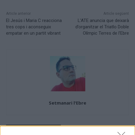
Article anterior
Article següent
El Jesús i Maria C reacciona
L’ATE anuncia que deixarà
tres cops i aconseguix
d’organitzar el Triatlo Doble
empatar en un partit vibrant
Olímpic Terres de l’Ebre
Setmanari l'Ebre
ARTICLES RELACIONATS