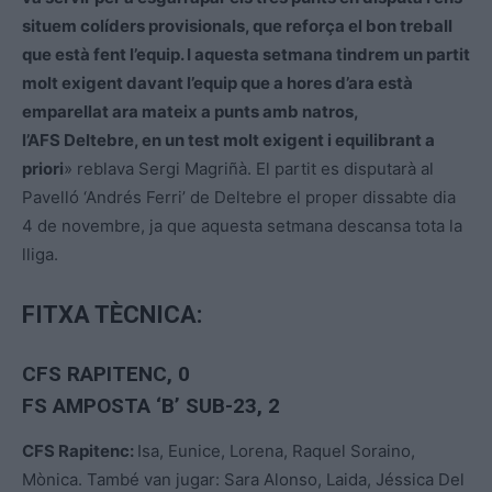
situem colíders provisionals, que reforça el bon treball
que està fent l’equip. I aquesta setmana tindrem un partit
molt exigent davant l’equip que a hores d’ara està
emparellat ara mateix a punts amb natros,
l’AFS Deltebre, en un test molt exigent i equilibrant a
priori
» reblava Sergi Magriñà. El partit es disputarà al
Pavelló ‘Andrés Ferri’ de Deltebre el proper dissabte dia
4 de novembre, ja que aquesta setmana descansa tota la
lliga.
FITXA TÈCNICA:
CFS RAPITENC
, 0
FS AMPOSTA ‘B’ SUB-23, 2
CFS Rapitenc:
Isa, Eunice, Lorena, Raquel Soraino,
Mònica. També van jugar: Sara Alonso, Laida, Jéssica Del