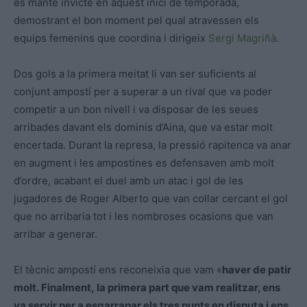
es manté invicte en aquest inici de temporada,
demostrant el bon moment pel qual atravessen els
equips femenins que coordina i dirigeix
Sergi Magriñà
.
Dos gols a la primera meitat li van ser suficients al
conjunt ampostí per a superar a un rival que va poder
competir a un bon nivell i va disposar de les seues
arribades davant els dominis d’Aina, que va estar molt
encertada. Durant la represa, la pressió rapitenca va anar
en augment i les ampostines es defensaven amb molt
d’ordre, acabant el duel amb un atac i gol de les
jugadores de Roger Alberto que van collar cercant el gol
que no arribaria tot i les nombroses ocasions que van
arribar a generar.
El tècnic ampostí ens reconeixia que vam «
haver de patir
molt. Finalment, la primera part que vam realitzar, ens
va servir per a esgarrapar els tres punts en disputa i ens