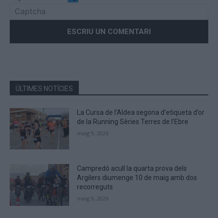
Please
enter
the
characters
shown
in
the
ÚLTIMES NOTÍCIES
CAPTCHA
to
La Cursa de l’Aldea segona d’etiqueta d’or
verify
de la Running Sèries Terres de l’Ebre
that
maig 9, 2026
you
are
human.
Campredó acull la quarta prova dels
Argilers diumenge 10 de maig amb dos
recorreguts
maig 9, 2026