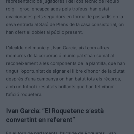
representació de jugadores i del cos tècnic de l’equip
roig-i-groc, encapçalades pels trofeus, han estat
ovacionades pels seguidors en forma de passadís en la
seva entrada al Saló de Plens de la casa consistorial, on
han ofert el doblet al públic present.
L’alcalde del municipi, Ivan Garcia, així com altres
membres de la corporació municipal s’han sumat al
reconeixement a les components de la plantilla, que han
tingut l’oportunitat de signar el llibre d’honor de la ciutat,
després d’una campanya on han batut tots els rècords,
amb un futbol i resultats brillants que han fet vibrar
l’afició roquetera.
Ivan Garcia: “El Roquetenc s’està
convertint en referent”
En el torn de parlaments, l’alcalde de Roquetes, Ivan