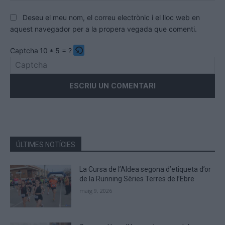
Deseu el meu nom, el correu electrònic i el lloc web en
aquest navegador per a la propera vegada que comenti.
Captcha
10 * 5 = ?
Please
enter
the
characters
shown
in
the
ÚLTIMES NOTÍCIES
CAPTCHA
to
La Cursa de l’Aldea segona d’etiqueta d’or
verify
de la Running Sèries Terres de l’Ebre
that
maig 9, 2026
you
are
human.