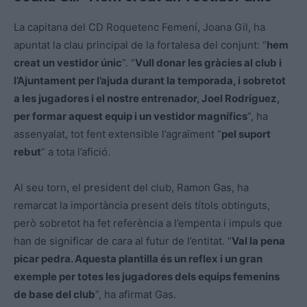
La capitana del CD Roquetenc Femení, Joana Gil, ha
apuntat la clau principal de la fortalesa del conjunt: “
hem
creat un vestidor únic
”. “
Vull donar les gràcies al club i
l’Ajuntament per l’ajuda durant la temporada, i sobretot
a les jugadores i el nostre entrenador, Joel Rodríguez,
per formar aquest equip i un vestidor magnífics
”, ha
assenyalat, tot fent extensible l’agraïment “
pel suport
rebut
” a tota l’afició.
Al seu torn, el president del club, Ramon Gas, ha
remarcat la importància present dels títols obtinguts,
però sobretot ha fet referència a l’empenta i impuls que
han de significar de cara al futur de l’entitat. “
Val la pena
picar pedra. Aquesta plantilla és un reflex i un gran
exemple per totes les jugadores dels equips femenins
de base del club
”, ha afirmat Gas.