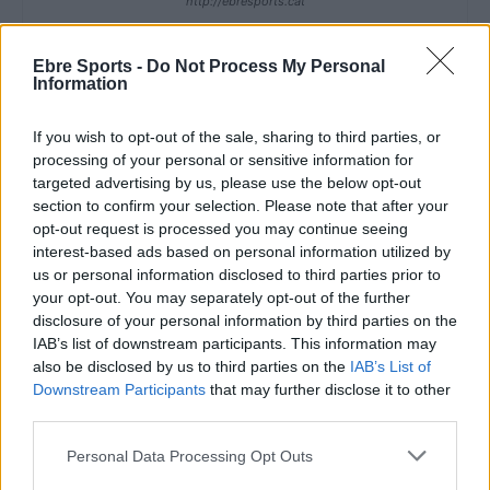
http://ebresports.cat
Ebre Sports -
Do Not Process My Personal
Information
ARTICLES RELACIONATS
If you wish to opt-out of the sale, sharing to third parties, or
El femení de l’Aldeana tanca dos anys
processing of your personal or sensitive information for
sense perdre al municipal de la Unió
targeted advertising by us, please use the below opt-out
maig 6, 2026
section to confirm your selection. Please note that after your
Futbol femení
opt-out request is processed you may continue seeing
interest-based ads based on personal information utilized by
El femení de l’Aldeana s’acosta una mica
us or personal information disclosed to third parties prior to
més a l’ascens de categoria
your opt-out. You may separately opt-out of the further
abril 25, 2026
disclosure of your personal information by third parties on the
IAB’s list of downstream participants. This information may
Futbol femení
also be disclosed by us to third parties on the
IAB’s List of
Downstream Participants
that may further disclose it to other
La selecció femenina suïssa de Rafel
third parties.
Navarro es consolida al primer lloc del seu
grup
Personal Data Processing Opt Outs
abril 24, 2026
Futbol femení