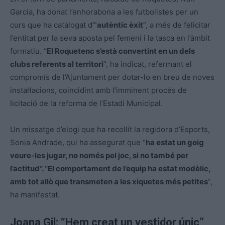
Garcia, ha donat l’enhorabona a les futbolistes per un
curs que ha catalogat d’”
autèntic èxit
”, a més de felicitar
l’entitat per la seva aposta pel femení i la tasca en l’àmbit
formatiu. “
El Roquetenc s’està convertint en un dels
clubs referents al territori
”, ha indicat, refermant el
compromís de l’Ajuntament per dotar-lo en breu de noves
instal·lacions, coincidint amb l’imminent procés de
licitació de la reforma de l’Estadi Municipal.
Un missatge d’elogi que ha recollit la regidora d’Esports,
Sonia Andrade, qui ha assegurat que “
ha estat un goig
veure-les jugar, no només pel joc, si no també per
l’actitud”. “El comportament de l’equip ha estat modèlic,
amb tot allò que transmeten a les xiquetes més petites
”,
ha manifestat.
Joana Gil: “Hem creat un vestidor únic”