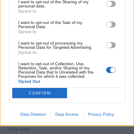
I want to opt-out of the Sharing of my
personal data.
Opted In
I want to opt-out of the Sale of my
Personal Data.
DEIXA UNA RESPOSTA
Opted In
I want to opt-out of processing my
Personal Data for Targeted Advertising.
Opted In
I want to opt-out of Collection, Use,
Retention, Sale, and/or Sharing of my
Personal Data that Is Unrelated with the
Purposes for which it was collected.
Opted Out
Comentari:
CONFIRM
No
Co
Data Deletion
Data Access
Privacy Policy
ele
Llo
we