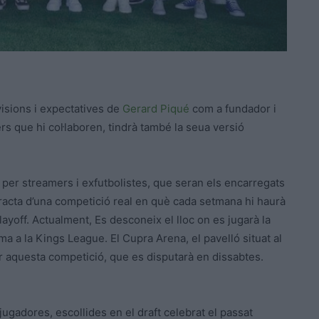
isions i expectatives de
Gerard Piqué
com a fundador i
rs que hi col·laboren, tindrà també la seua versió
 per streamers i exfutbolistes, que seran els encarregats
tracta d’una competició real en què cada setmana hi haurà
 playoff. Actualment, Es desconeix el lloc on es jugarà la
ma a la Kings League. El Cupra Arena, el pavelló situat al
ir aquesta competició, que es disputarà en dissabtes.
ugadores, escollides en el draft celebrat el passat