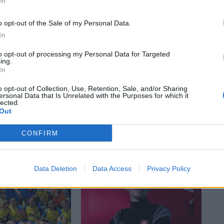
Catalunya i les singularitats dels models demogràfics
In
o opt-out of the Sale of my Personal Data.
In
to opt-out of processing my Personal Data for Targeted
ing.
In
o opt-out of Collection, Use, Retention, Sale, and/or Sharing
ersonal Data that Is Unrelated with the Purposes for which it
lected.
Out
CONFIRM
Data Deletion
Data Access
Privacy Policy