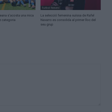
Futbol femení
ldeana s’acosta una mica
La selecció femenina suïssa de Rafel
e categoria
Navarro es consolida al primer lloc del
seu grup