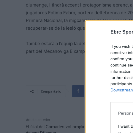
diumenge, i tindrà accent i protagonisme ebrenc, a
jugadores Fàtima Fabra, portera deltebrenca de 29 
Primera Nacional, la migcampista de Benissanet, Núr
recuperar-se de la lesió que li ha impedit jugar a
Ebre Spor
També estarà a l’equip la defensa Sandra Rovira, 
If you wish 
part del Mecanoviga Eixample a la Segona Divisió N
sensitive in
confirm you
continue se
information 
further disc
participants
Downstream 
Comparteix
Persona
Article anterior
I want t
El filial del Camarles vol omplir el camp fins la bandera