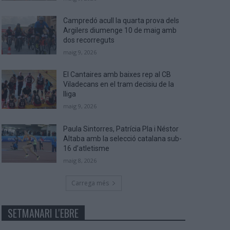
Campredó acull la quarta prova dels
Argilers diumenge 10 de maig amb
dos recorreguts
maig 9, 2026
El Cantaires amb baixes rep al CB
Viladecans en el tram decisiu de la
lliga
maig 9, 2026
Paula Sintorres, Patrícia Pla i Néstor
Altaba amb la selecció catalana sub-
16 d’atletisme
maig 8, 2026
Carrega més
SETMANARI L'EBRE