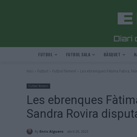
FUTBOL
FUTBOL SALA
BÀSQUET
H
Inici
Futbol
Futbol femení
Les ebrenques Fàtima Fabra, Núri
Futbol femení
Les ebrenques Fàtima
Sandra Rovira disput
By
Enric Alguero
abril 20, 2023