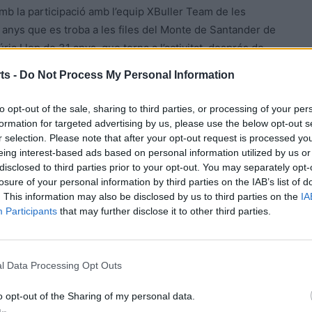
mb la participació amb l’equip XBuller Team de les
anys que es troba a les files del Monte de Santander de
ia Llop de 31 anys, que torna a l’activitat, després de
questa temporada amb el Seagull de Primera Catalana.
ts -
Do Not Process My Personal Information
ulldeconenca de 31 anys, que aquesta temporada forma
to opt-out of the sale, sharing to third parties, or processing of your per
acional de futbol sala.
formation for targeted advertising by us, please use the below opt-out s
r selection. Please note that after your opt-out request is processed y
eing interest-based ads based on personal information utilized by us or
disclosed to third parties prior to your opt-out. You may separately opt-
losure of your personal information by third parties on the IAB’s list of
. This information may also be disclosed by us to third parties on the
IA
Participants
that may further disclose it to other third parties.
l Data Processing Opt Outs
Article següent
o opt-out of the Sharing of my personal data.
Esportcat debat sobre la tecnificació esportiva a