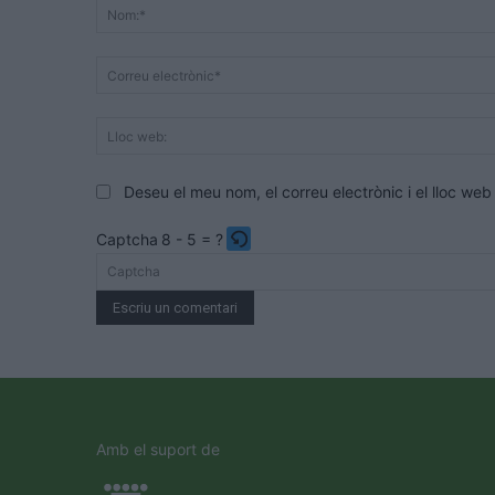
Deseu el meu nom, el correu electrònic i el lloc w
Captcha
8 - 5 = ?
Please
enter
the
characters
shown
in
the
Amb el suport de
CAPTCHA
to