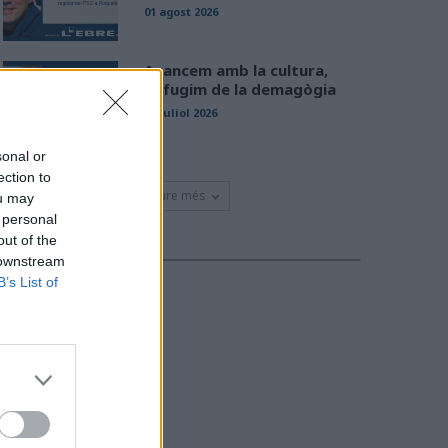
01 agost 2026
Avancem amb la cultura,
defugim de la demagògia
31 juliol 2026
sonal or
ection to
Veure més
ou may
 personal
out of the
 downstream
B’s List of