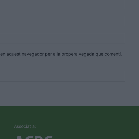
Nom:*
Correu
electrò
Lloc
web:
eb en aquest navegador per a la propera vegada que comenti.
Associat a: