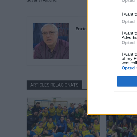
davant l’Alcanar
Opted 
I want t
Opted 
Enric Alguero
I want 
Advertis
Opted 
I want t
of my P
was col
Opted 
ARTICLES RELACIONATS